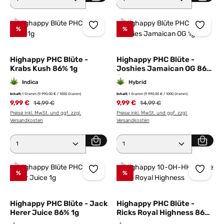
%
%
Highappy PHC Blüte -
Highappy PHC Blüte -
Krabs Kush 86% 1g
Joshies Jamaican OG 86%
1g
Indica
Hybrid
Inhalt:
1 Gramm
(9.990,00 € / 1000 Gramm)
Inhalt:
1 Gramm
(9.990,00 € / 1000 Gramm)
9,99 €
Regulärer Preis:
9,99 €
Regulärer Preis:
14,99 €
14,99 €
Preise inkl. MwSt. und ggf. zzgl.
Preise inkl. MwSt. und ggf. zzgl.
Versandkosten
Versandkosten
Produkt Anzahl: Gib den gewünschten Wert ein ode
Produkt Anzahl: Gib den 
%
%
Highappy PHC Blüte - Jack
Highappy PHC Blüte -
Herer Juice 86% 1g
Ricks Royal Highness 86%
1g