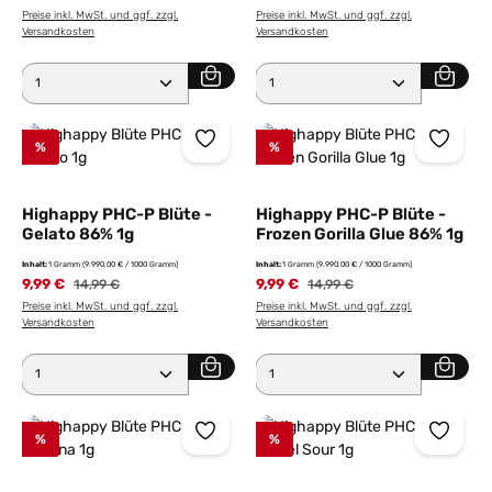
Preise inkl. MwSt. und ggf. zzgl.
Preise inkl. MwSt. und ggf. zzgl.
Versandkosten
Versandkosten
Produkt Anzahl: Gib den gewünschten Wert ein ode
Produkt Anzahl: Gib den 
%
%
Highappy PHC-P Blüte -
Highappy PHC-P Blüte -
Gelato 86% 1g
Frozen Gorilla Glue 86% 1g
Inhalt:
1 Gramm
(9.990,00 € / 1000 Gramm)
Inhalt:
1 Gramm
(9.990,00 € / 1000 Gramm)
9,99 €
Regulärer Preis:
9,99 €
Regulärer Preis:
14,99 €
14,99 €
Preise inkl. MwSt. und ggf. zzgl.
Preise inkl. MwSt. und ggf. zzgl.
Versandkosten
Versandkosten
Produkt Anzahl: Gib den gewünschten Wert ein ode
Produkt Anzahl: Gib den 
%
%