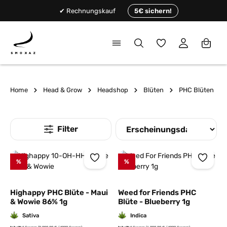
alt springen
✔ Rechnungskauf
5€ sichern!
Du hast 0 Produkte
Home
Head & Grow
Headshop
Blüten
PHC Blüten
%
%
Highappy PHC Blüte - Maui
Weed for Friends PHC
& Wowie 86% 1g
Blüte - Blueberry 1g
Sativa
Indica