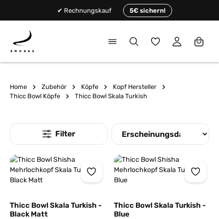
alt springen
✔ Rechnungskauf
5€ sichern!
Du hast 0 Produkte
Home
Zubehör
Köpfe
Kopf Hersteller
Thicc Bowl Köpfe
Thicc Bowl Skala Turkish
Thicc Bowl Skala Turkish -
Thicc Bowl Skala Turkish -
Black Matt
Blue