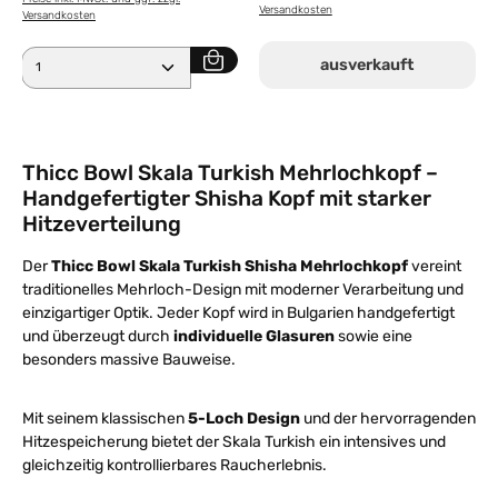
Versandkosten
Versandkosten
Produkt Anzahl: Gib den gewünschten Wert ein ode
ausverkauft
Thicc Bowl Skala Turkish Mehrlochkopf –
Handgefertigter Shisha Kopf mit starker
Hitzeverteilung
Der
Thicc Bowl Skala Turkish Shisha Mehrlochkopf
vereint
traditionelles Mehrloch-Design mit moderner Verarbeitung und
einzigartiger Optik. Jeder Kopf wird in Bulgarien handgefertigt
und überzeugt durch
individuelle Glasuren
sowie eine
besonders massive Bauweise.
Mit seinem klassischen
5-Loch Design
und der hervorragenden
Hitzespeicherung bietet der Skala Turkish ein intensives und
gleichzeitig kontrollierbares Raucherlebnis.