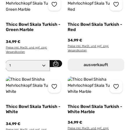
Thicc Bowl Skala Turkish -
Thicc Bowl Skala Turkish -
Green Marble
Red
34,99 €
34,99 €
Preise inkl. MwSt. und ggf. zzgl.
Preise inkl. MwSt. und ggf. zzgl.
Versandkosten
Versandkosten
Produkt Anzahl: Gib den gewünschten Wert ein ode
ausverkauft
Thicc Bowl Skala Turkish -
Thicc Bowl Skala Turkish -
White
White Marble
34,99 €
34,99 €
Preise inkl. MwSt. und ggf. zzgl.
Preise inkl. MwSt. und ggf. zzgl.