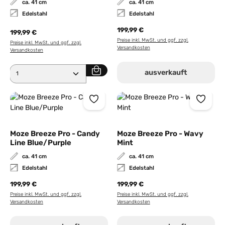
ca. 41 cm
ca. 41 cm
Edelstahl
Edelstahl
199,99 €
199,99 €
Preise inkl. MwSt. und ggf. zzgl.
Preise inkl. MwSt. und ggf. zzgl.
Versandkosten
Versandkosten
Produkt Anzahl: Gib den gewünschten Wert ein ode
ausverkauft
Moze Breeze Pro - Candy
Moze Breeze Pro - Wavy
Line Blue/Purple
Mint
ca. 41 cm
ca. 41 cm
Edelstahl
Edelstahl
199,99 €
199,99 €
Preise inkl. MwSt. und ggf. zzgl.
Preise inkl. MwSt. und ggf. zzgl.
Versandkosten
Versandkosten