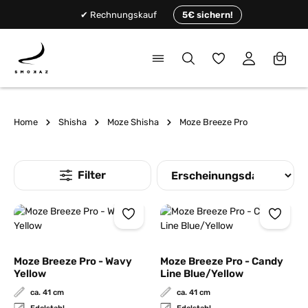
alt springen
✔ Rechnungskauf
5€ sichern!
Du hast 0 Produkte
Home
Shisha
Moze Shisha
Moze Breeze Pro
Moze Breeze Pro - Wavy
Moze Breeze Pro - Candy
Yellow
Line Blue/Yellow
ca. 41 cm
ca. 41 cm