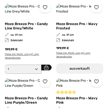
Moze Breeze Pro - Candy
Moze Breeze Pro - Wavy
Line Grey/White
Frosted
ca. 41 cm
ca. 41 cm
Edelstahl
Edelstahl
199,99 €
199,99 €
Preise inkl. MwSt. und ggf. zzgl.
Preise inkl. MwSt. und ggf. zzgl.
Versandkosten
Versandkosten
Produkt Anzahl: Gib den gewünschten Wert ein ode
ausverkauft
Durchschnittliche Bewertung von
Moze Breeze Pro - Candy
Moze Breeze Pro - Wavy
Line Purple/Green
Pink