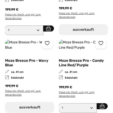
Edelstahl
Edelstahl
199,99 €
199,99 €
Preise inkl. MwSt. und ggf. zzgl.
Preise inkl. MwSt. und ggf. zzgl.
Versandkosten
Versandkosten
Produkt Anzahl: Gib den gewünschten Wert ein ode
ausverkauft
Moze Breeze Pro - Wavy
Moze Breeze Pro - Candy
Blue
Line Red/Purple
ca. 41 cm
ca. 41 cm
Edelstahl
Edelstahl
199,99 €
199,99 €
Preise inkl. MwSt. und ggf. zzgl.
Preise inkl. MwSt. und ggf. zzgl.
Versandkosten
Versandkosten
Produkt Anzahl: Gib den 
ausverkauft