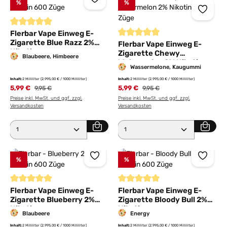
%
%
Durchschnittliche Bewertung von 5 von 5 Sternen
Flerbar Vape Einweg E-
Zigarette Blue Razz 2%
Durchschnittliche Bewertung von
Flerbar Vape Einweg E-
Nikotin
Zigarette Chewy
Blaubeere, Himbeere
Watermelon 2% Nikotin
Wassermelone, Kaugummi
Inhalt:
2 Milliliter
(2.995,00 € / 1000 Milliliter)
Inhalt:
2 Milliliter
(2.995,00 € / 1000 Milliliter)
5,99 €
Regulärer Preis:
5,99 €
Regulärer Preis:
9,95 €
9,95 €
Preise inkl. MwSt. und ggf. zzgl.
Preise inkl. MwSt. und ggf. zzgl.
Versandkosten
Versandkosten
Produkt Anzahl: Gib den gewünschten Wert ein ode
Produkt Anzahl: Gib den 
%
%
Durchschnittliche Bewertung von 5 von 5 Sternen
Durchschnittliche Bewertung von
Flerbar Vape Einweg E-
Flerbar Vape Einweg E-
Zigarette Blueberry 2%
Zigarette Bloody Bull 2%
Nikotin
Nikotin
Blaubeere
Energy
Inhalt:
2 Milliliter
(2.995,00 € / 1000 Milliliter)
Inhalt:
2 Milliliter
(2.995,00 € / 1000 Milliliter)