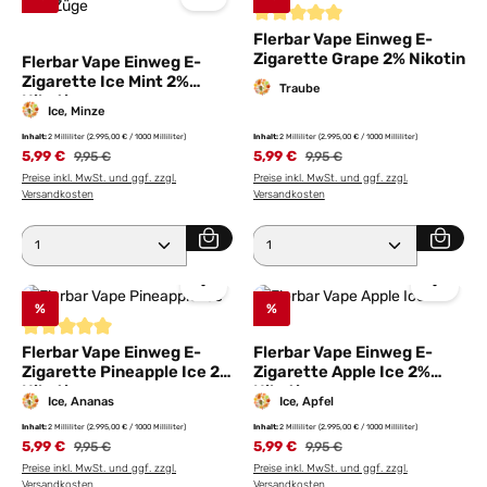
Durchschnittliche Bewertung von
Flerbar Vape Einweg E-
Zigarette Grape 2% Nikotin
Flerbar Vape Einweg E-
Zigarette Ice Mint 2%
Traube
Nikotin
Ice, Minze
Inhalt:
2 Milliliter
(2.995,00 € / 1000 Milliliter)
Inhalt:
2 Milliliter
(2.995,00 € / 1000 Milliliter)
5,99 €
Regulärer Preis:
5,99 €
Regulärer Preis:
9,95 €
9,95 €
Preise inkl. MwSt. und ggf. zzgl.
Preise inkl. MwSt. und ggf. zzgl.
Versandkosten
Versandkosten
Produkt Anzahl: Gib den gewünschten Wert ein ode
Produkt Anzahl: Gib den 
%
%
Durchschnittliche Bewertung von 5 von 5 Sternen
Flerbar Vape Einweg E-
Flerbar Vape Einweg E-
Zigarette Pineapple Ice 2%
Zigarette Apple Ice 2%
Nikotin
Nikotin
Ice, Ananas
Ice, Apfel
Inhalt:
2 Milliliter
(2.995,00 € / 1000 Milliliter)
Inhalt:
2 Milliliter
(2.995,00 € / 1000 Milliliter)
5,99 €
Regulärer Preis:
5,99 €
Regulärer Preis:
9,95 €
9,95 €
Preise inkl. MwSt. und ggf. zzgl.
Preise inkl. MwSt. und ggf. zzgl.
Versandkosten
Versandkosten