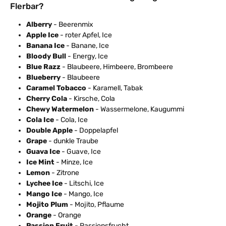
Flerbar?
Alberry
- Beerenmix
Apple Ice
- roter Apfel, Ice
Banana Ice
- Banane, Ice
Bloody Bull
- Energy, Ice
Blue Razz
- Blaubeere, Himbeere, Brombeere
Blueberry
- Blaubeere
Caramel Tobacco
- Karamell, Tabak
Cherry Cola
- Kirsche, Cola
Chewy Watermelon
- Wassermelone, Kaugummi
Cola Ice
- Cola, Ice
Double Apple
- Doppelapfel
Grape
- dunkle Traube
Guava Ice
- Guave, Ice
Ice Mint
- Minze, Ice
Lemon
- Zitrone
Lychee Ice
- Litschi, Ice
Mango Ice
- Mango, Ice
Mojito Plum
- Mojito, Pflaume
Orange
- Orange
Passion Fruit
- Passionsfrucht