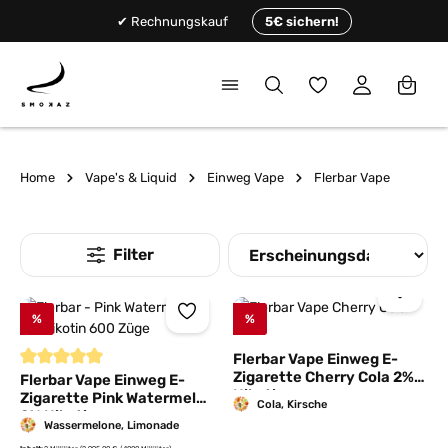
alt springen
✔ Rechnungskauf
5€ sichern!
Du hast 0 Produkte
Home
Vape's & Liquid
Einweg Vape
Flerbar Vape
%
%
Flerbar Vape Einweg E-
Zigarette Cherry Cola 2%
Durchschnittliche Bewertung von 5 von 5 Sternen
Flerbar Vape Einweg E-
Nikotin
Zigarette Pink Watermelon
Cola, Kirsche
2% Nikotin
Wassermelone, Limonade