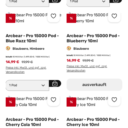
%
%
Arcbear - Pro 15000 Pod -
Arcbear - Pro 15000 Pod -
Blue Razz 10ml
Blueberry 10ml
Blaubeere, Himbeere
Blaubeere
Inhalt:
10 Milliliter
(1.499,00 € / 1000 Milliliter)
Inhalt:
10 Milliliter
(1.499,00 € / 1000 Milliliter)
14,99 €
Regulärer Preis:
19,99 €
14,99 €
Regulärer Preis:
19,99 €
Preise inkl. MwSt. und ggf. zzgl.
Preise inkl. MwSt. und ggf. zzgl.
Versandkosten
Versandkosten
Produkt Anzahl: Gib den gewünschten Wert ein ode
ausverkauft
%
%
Arcbear - Pro 15000 Pod -
Arcbear - Pro 15000 Pod -
Cherry Cola 10ml
Cherry Ice 10ml