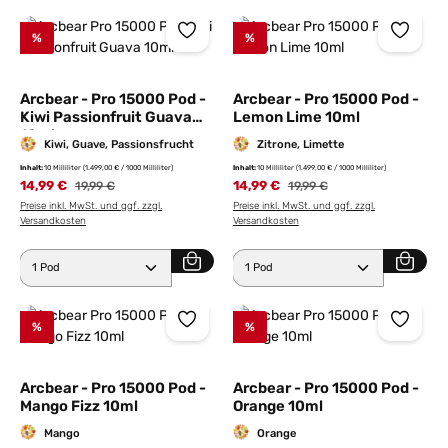
%
%
Arcbear - Pro 15000 Pod -
Arcbear - Pro 15000 Pod -
Kiwi Passionfruit Guava
Lemon Lime 10ml
10ml
Kiwi, Guave, Passionsfrucht
Zitrone, Limette
Inhalt:
10 Milliliter
(1.499,00 € / 1000 Milliliter)
Inhalt:
10 Milliliter
(1.499,00 € / 1000 Milliliter)
14,99 €
Regulärer Preis:
14,99 €
Regulärer Preis:
19,99 €
19,99 €
Preise inkl. MwSt. und ggf. zzgl.
Preise inkl. MwSt. und ggf. zzgl.
Versandkosten
Versandkosten
Produkt Anzahl: Gib den gewünschten Wert ein ode
Produkt Anzahl: Gib den 
%
%
Arcbear - Pro 15000 Pod -
Arcbear - Pro 15000 Pod -
Mango Fizz 10ml
Orange 10ml
Mango
Orange