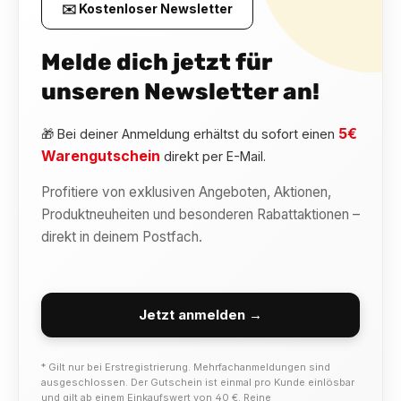
✉️ Kostenloser Newsletter
Melde dich jetzt für
unseren Newsletter an!
5€
🎁 Bei deiner Anmeldung erhältst du sofort einen
Warengutschein
direkt per E-Mail.
Profitiere von exklusiven Angeboten, Aktionen,
Produktneuheiten und besonderen Rabattaktionen –
direkt in deinem Postfach.
Jetzt anmelden →
* Gilt nur bei Erstregistrierung. Mehrfachanmeldungen sind
ausgeschlossen. Der Gutschein ist einmal pro Kunde einlösbar
und gilt ab einem Einkaufswert von 40 €. Reine