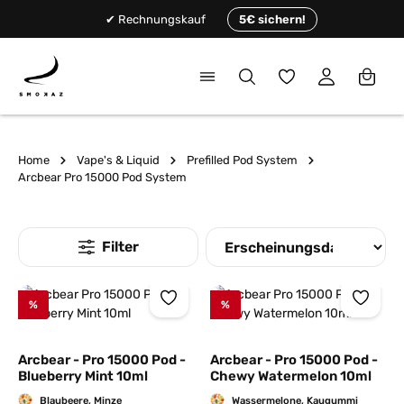
alt springen
✔ Rechnungskauf
5€ sichern!
Du hast 0 Produkte
Home
Vape's & Liquid
Prefilled Pod System
Arcbear Pro 15000 Pod System
%
%
Arcbear - Pro 15000 Pod -
Arcbear - Pro 15000 Pod -
Blueberry Mint 10ml
Chewy Watermelon 10ml
Blaubeere, Minze
Wassermelone, Kaugummi