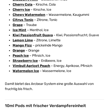
Cherry Cola
– Kirsche, Cola
Cherry Ice
– Kirsche, Ice
Chewy Watermelon
– Wassermelone, Kaugummi
Citrus Tonic
– Zitrone, Tonic
Grape
– Traube
Ice Mint
– Menthol, Ice
Kiwi Passionfruit Guava
– Kiwi, Passionsfrucht, Guave
Lemon Lime
– Zitrone, Limette
Mango Fizz
– prickelnde Mango
Orange
– Orange
Peach Ice
– Pfirsich, Ice
Strawberry Ice
– Erdbeere, Ice
Vimbull Apricot Peach
– Energy, Aprikose, Pfirsich
Watermelon Ice
– Wassermelone, Ice
Damit bietet das Arcbear System eine große Auswahl von
fruchtig bis frisch.
10ml Pods mit frischer Verdampfereinheit