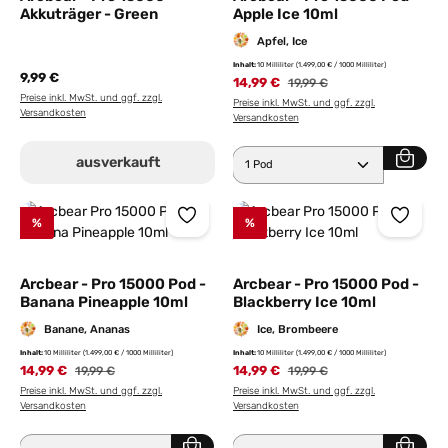
Akkuträger - Green
Apple Ice 10ml
Apfel, Ice
Inhalt:
10 Milliliter
(1.499,00 € / 1000 Milliliter)
9,99 €
14,99 €
Regulärer Preis:
19,99 €
Preise inkl. MwSt. und ggf. zzgl.
Preise inkl. MwSt. und ggf. zzgl.
Versandkosten
Versandkosten
Produkt Anzahl: Gib den 
ausverkauft
%
%
Arcbear - Pro 15000 Pod -
Arcbear - Pro 15000 Pod -
Banana Pineapple 10ml
Blackberry Ice 10ml
Banane, Ananas
Ice, Brombeere
Inhalt:
10 Milliliter
(1.499,00 € / 1000 Milliliter)
Inhalt:
10 Milliliter
(1.499,00 € / 1000 Milliliter)
14,99 €
Regulärer Preis:
14,99 €
Regulärer Preis:
19,99 €
19,99 €
Preise inkl. MwSt. und ggf. zzgl.
Preise inkl. MwSt. und ggf. zzgl.
Versandkosten
Versandkosten
Produkt Anzahl: Gib den gewünschten Wert ein ode
Produkt Anzahl: Gib den 