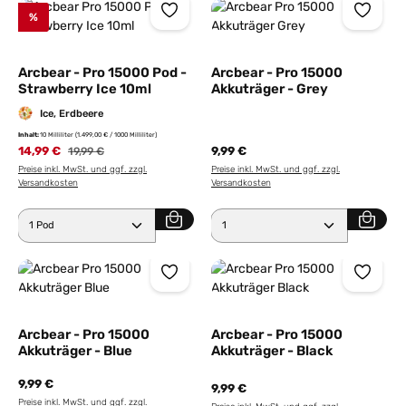
%
Arcbear - Pro 15000 Pod -
Arcbear - Pro 15000
Strawberry Ice 10ml
Akkuträger - Grey
Ice, Erdbeere
Inhalt:
10 Milliliter
(1.499,00 € / 1000 Milliliter)
14,99 €
Regulärer Preis:
9,99 €
19,99 €
Preise inkl. MwSt. und ggf. zzgl.
Preise inkl. MwSt. und ggf. zzgl.
Versandkosten
Versandkosten
Produkt Anzahl: Gib den gewünschten Wert ein ode
Produkt Anzahl: Gib den 
Arcbear - Pro 15000
Arcbear - Pro 15000
Akkuträger - Blue
Akkuträger - Black
9,99 €
9,99 €
Preise inkl. MwSt. und ggf. zzgl.