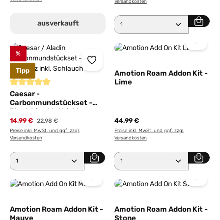
Versandkosten
Produkt Anzahl: Gib den 
ausverkauft
%
Tipp
Amotion Roam Addon Kit -
Lime
Durchschnittliche Bewertung von 5 von 5 Sternen
Caesar -
Carbonmundstückset -
Black Line Matt inkl.
Schlauch
14,99 €
Regulärer Preis:
44,99 €
22,98 €
Preise inkl. MwSt. und ggf. zzgl.
Preise inkl. MwSt. und ggf. zzgl.
Versandkosten
Versandkosten
Produkt Anzahl: Gib den gewünschten Wert ein ode
Produkt Anzahl: Gib den 
Amotion Roam Addon Kit -
Amotion Roam Addon Kit -
Mauve
Stone