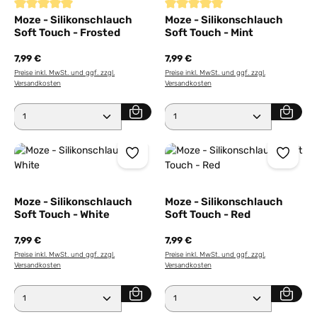
Durchschnittliche Bewertung von 5 von 5 Sternen
Durchschnittliche Bewertung von
Moze - Silikonschlauch
Moze - Silikonschlauch
Soft Touch - Frosted
Soft Touch - Mint
7,99 €
7,99 €
Preise inkl. MwSt. und ggf. zzgl.
Preise inkl. MwSt. und ggf. zzgl.
Versandkosten
Versandkosten
Produkt Anzahl: Gib den gewünschten Wert ein ode
Produkt Anzahl: Gib den 
Moze - Silikonschlauch
Moze - Silikonschlauch
Soft Touch - White
Soft Touch - Red
7,99 €
7,99 €
Preise inkl. MwSt. und ggf. zzgl.
Preise inkl. MwSt. und ggf. zzgl.
Versandkosten
Versandkosten
Produkt Anzahl: Gib den gewünschten Wert ein ode
Produkt Anzahl: Gib den 