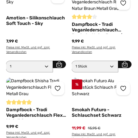
Amotion - Silikonschlauch
Soft Touch - Sky
Durchschnittliche Bewertung von
Dampfbock - Tradi
Veganlederschlauch
Rocket - Natur Braun /
Metall Grau
7,99 €
9,99 €
Preise inkl. MwSt. und ggf. zzgl.
Preise inkl. MwSt. und ggf. zzgl.
Versandkosten
Versandkosten
Produkt Anzahl: Gib den gewünschten Wert ein ode
Produkt Anzahl: Gib den 
%
Durchschnittliche Bewertung von 5 von 5 Sternen
Dampfbock - Tradi
Smokah Futuro -
Veganlederschlauch Flex -
Schlauchset Schwarz
Metall Grau
9,99 €
11,99 €
Regulärer Preis:
15,95 €
Preise inkl. MwSt. und ggf. zzgl.
Preise inkl. MwSt. und ggf. zzgl.
Versandkosten