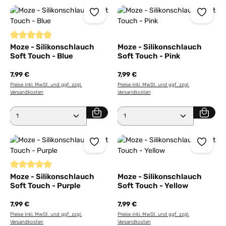
Durchschnittliche Bewertung von 5 von 5 Sternen
Moze - Silikonschlauch
Moze - Silikonschlauch
Soft Touch - Blue
Soft Touch - Pink
7,99 €
7,99 €
Preise inkl. MwSt. und ggf. zzgl.
Preise inkl. MwSt. und ggf. zzgl.
Versandkosten
Versandkosten
Produkt Anzahl: Gib den gewünschten Wert ein ode
Produkt Anzahl: Gib den 
Durchschnittliche Bewertung von 5 von 5 Sternen
Moze - Silikonschlauch
Moze - Silikonschlauch
Soft Touch - Purple
Soft Touch - Yellow
7,99 €
7,99 €
Preise inkl. MwSt. und ggf. zzgl.
Preise inkl. MwSt. und ggf. zzgl.
Versandkosten
Versandkosten