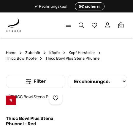
alt springen
✔ Rechnungskauf
5€ sichern!
Du hast 0 Produkte
Home
Zubehör
Köpfe
Kopf Hersteller
Thicc Bowl Köpfe
Thicc Bowl Plus Stena Phunnel
%
Thicc Bowl Plus Stena
Phunnel - Red