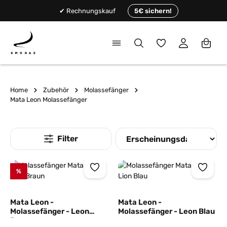
alt springen
✔ Rechnungskauf
5€ sichern!
Du hast 0 Produkte
Home
Zubehör
Molassefänger
Mata Leon Molassefänger
%
Mata Leon -
Mata Leon -
Molassefänger - Leon
Molassefänger - Leon Blau
Braun