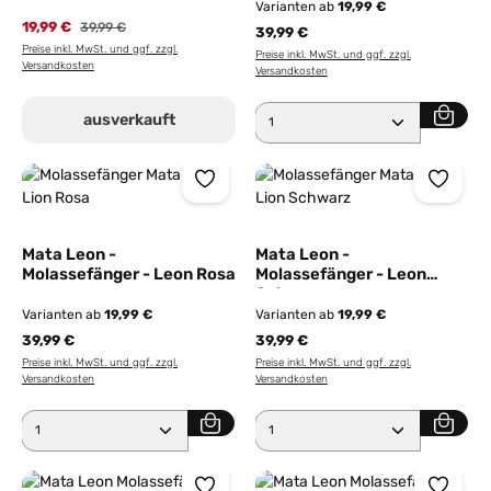
Varianten ab
19,99 €
19,99 €
Regulärer Preis:
39,99 €
39,99 €
Preise inkl. MwSt. und ggf. zzgl.
Preise inkl. MwSt. und ggf. zzgl.
Versandkosten
Versandkosten
Produkt Anzahl: Gib den 
ausverkauft
Mata Leon -
Mata Leon -
Molassefänger - Leon Rosa
Molassefänger - Leon
Schwarz
Varianten ab
19,99 €
Varianten ab
19,99 €
39,99 €
39,99 €
Preise inkl. MwSt. und ggf. zzgl.
Preise inkl. MwSt. und ggf. zzgl.
Versandkosten
Versandkosten
Produkt Anzahl: Gib den gewünschten Wert ein ode
Produkt Anzahl: Gib den 