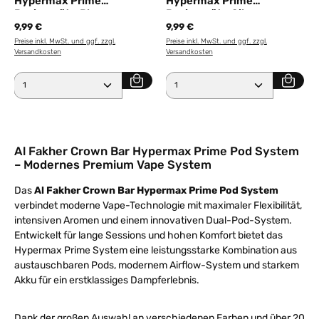
Hypermax Prime
Hypermax Prime
Basisgerät - Blue
Basisgerät - Silver
9,99 €
9,99 €
Preise inkl. MwSt. und ggf. zzgl.
Preise inkl. MwSt. und ggf. zzgl.
Versandkosten
Versandkosten
Produkt Anzahl: Gib den gewünschten Wert ein ode
Produkt Anzahl: Gib den 
Al Fakher Crown Bar Hypermax Prime Pod System
– Modernes Premium Vape System
Das
Al Fakher Crown Bar Hypermax Prime Pod System
verbindet moderne Vape-Technologie mit maximaler Flexibilität,
intensiven Aromen und einem innovativen Dual-Pod-System.
Entwickelt für lange Sessions und hohen Komfort bietet das
Hypermax Prime System eine leistungsstarke Kombination aus
austauschbaren Pods, modernem Airflow-System und starkem
Akku für ein erstklassiges Dampferlebnis.
Dank der großen Auswahl an verschiedenen Farben und über 20