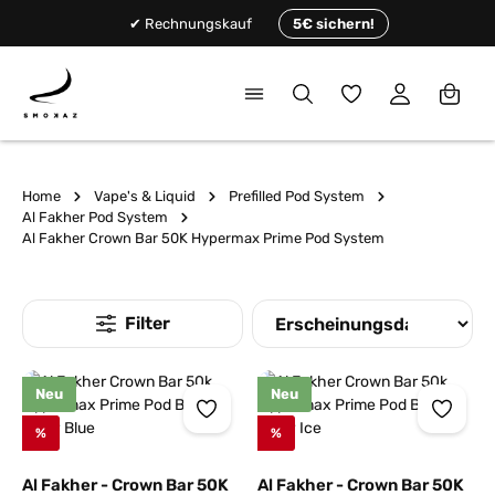
alt springen
✔ Rechnungskauf
5€ sichern!
Du hast 0 Produkte
Home
Vape's & Liquid
Prefilled Pod System
Al Fakher Pod System
Al Fakher Crown Bar 50K Hypermax Prime Pod System
Neu
Neu
%
%
Al Fakher - Crown Bar 50K
Al Fakher - Crown Bar 50K