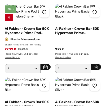
Neu
%
Al Fakher - Crown Bar 50K
Al Fakher - Crown Bar 50K
Hypermax Prime Pod
Hypermax Prime
Bundle - Watermelon
Basisgerät - Black
Kirsche, Wassermelone
Cherry
Inhalt:
20 Milliliter
(1.149,50 € / 1000 Milliliter)
22,99 €
Regulärer Preis:
9,99 €
29,99 €
Preise inkl. MwSt. und ggf. zzgl.
Preise inkl. MwSt. und ggf. zzgl.
Versandkosten
Versandkosten
Produkt Anzahl: Gib den gewünschten Wert ein ode
Produkt Anzahl: Gib den 
Al Fakher - Crown Bar 50K
Al Fakher - Crown Bar 50K