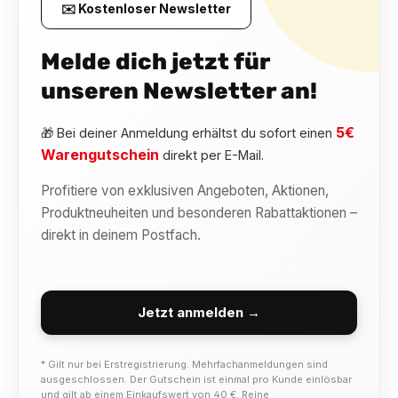
✉️ Kostenloser Newsletter
Melde dich jetzt für
unseren Newsletter an!
5€
🎁 Bei deiner Anmeldung erhältst du sofort einen
Warengutschein
direkt per E-Mail.
Profitiere von exklusiven Angeboten, Aktionen,
Produktneuheiten und besonderen Rabattaktionen –
direkt in deinem Postfach.
Jetzt anmelden →
* Gilt nur bei Erstregistrierung. Mehrfachanmeldungen sind
ausgeschlossen. Der Gutschein ist einmal pro Kunde einlösbar
und gilt ab einem Einkaufswert von 40 €. Reine