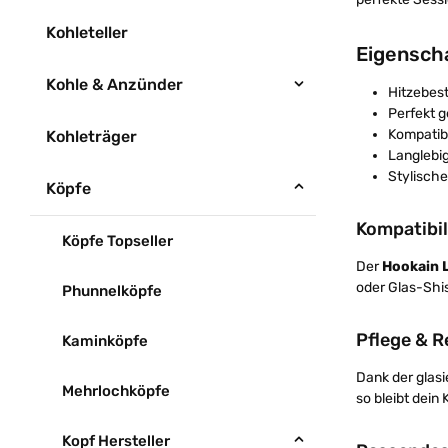
Kohleteller
Eigenscha
Kohle & Anzünder
Hitzebes
Perfekt g
Kompatibe
Kohleträger
Langlebig
Stylische
Köpfe
Kompatibi
Köpfe Topseller
Der
Hookain L
oder Glas-Shis
Phunnelköpfe
Pflege & R
Kaminköpfe
Dank der glasi
Mehrlochköpfe
so bleibt dein
Kopf Hersteller