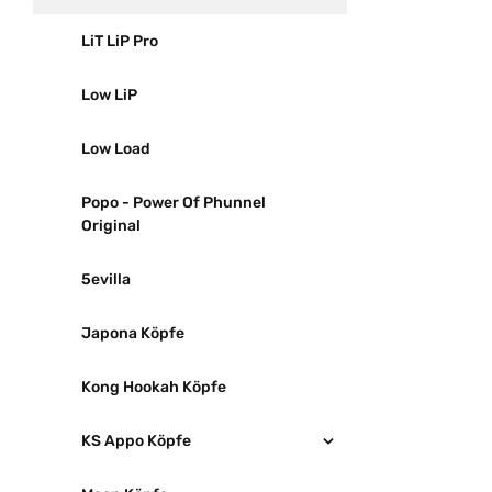
LiT LiP Pro
Low LiP
Low Load
Popo - Power Of Phunnel
Original
5evilla
Japona Köpfe
Kong Hookah Köpfe
KS Appo Köpfe