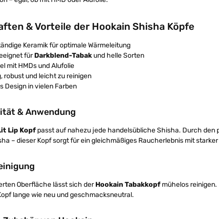
ften & Vorteile der Hookain Shisha Köpfe
tändige Keramik für optimale Wärmeleitung
eeignet für
Darkblend-Tabak
und helle Sorten
l mit HMDs und Alufolie
, robust und leicht zu reinigen
s Design in vielen Farben
lität & Anwendung
it Lip Kopf
passt auf nahezu jede handelsübliche Shisha. Durch den prä
ha – dieser Kopf sorgt für ein gleichmäßiges Raucherlebnis mit stark
einigung
erten Oberfläche lässt sich der
Hookain Tabakkopf
mühelos reinigen. 
 Kopf lange wie neu und geschmacksneutral.