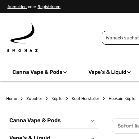
springen
Zur Hauptnavigation springen
Anmelden
oder
Registrieren
Canna Vape & Pods
Vape's & Liquid
Home
Zubehör
Köpfe
Kopf Hersteller
Hookain Köpfe
Canna Vape & Pods
Sofort li
Vape's & Liquid