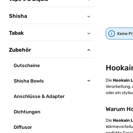
Shisha
Tabak
Keine P
Zubehör
Gutscheine
Hookain
Die
Hookain L
Shisha Bowls
Verarbeitung, 
oder ein styli
Anschlüsse & Adapter
Warum Hoo
Dichtungen
Die
Hookain L
Wärmeverteilu
Diffusor
perfekte Sessi