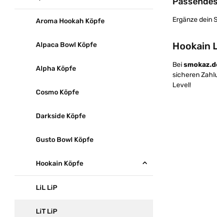
Passendes
Ergänze dein 
Aroma Hookah Köpfe
Hookain L
Alpaca Bowl Köpfe
Bei
smokaz.d
Alpha Köpfe
sicheren Zahlu
Level!
Cosmo Köpfe
Darkside Köpfe
Gusto Bowl Köpfe
Hookain Köpfe
LiL LiP
LiT LiP