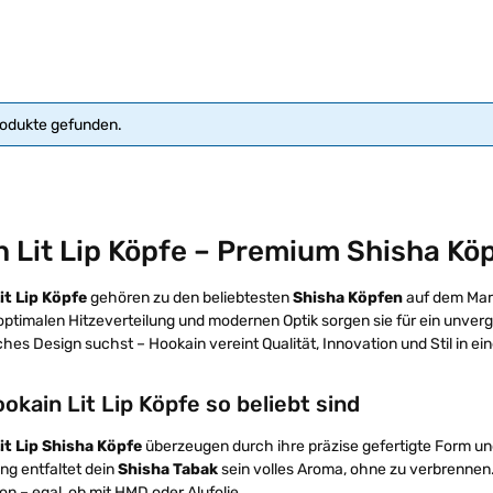
rodukte gefunden.
 Lit Lip Köpfe – Premium Shisha Köp
it Lip Köpfe
gehören zu den beliebtesten
Shisha Köpfen
auf dem Mark
optimalen Hitzeverteilung und modernen Optik sorgen sie für ein unver
sches Design suchst – Hookain vereint Qualität, Innovation und Stil in e
kain Lit Lip Köpfe so beliebt sind
it Lip Shisha Köpfe
überzeugen durch ihre präzise gefertigte Form un
ng entfaltet dein
Shisha Tabak
sein volles Aroma, ohne zu verbrennen
on – egal, ob mit HMD oder Alufolie.