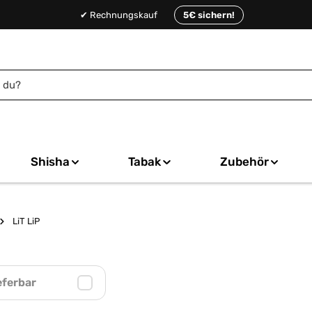
✔ Rechnungskauf
5€ sichern!
Shisha
Tabak
Zubehör
LiT LiP
eferbar