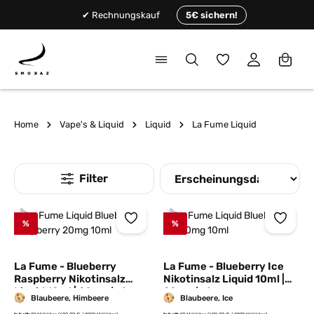
alt springen
✔ Rechnungskauf
5€ sichern!
Du hast 0 Produkte
Home
Vape's & Liquid
Liquid
La Fume Liquid
%
%
La Fume - Blueberry
La Fume - Blueberry Ice
Raspberry Nikotinsalz
Nikotinsalz Liquid 10ml |
Liquid 10ml | 20mg/ml
20mg/ml
Blaubeere, Himbeere
Blaubeere, Ice