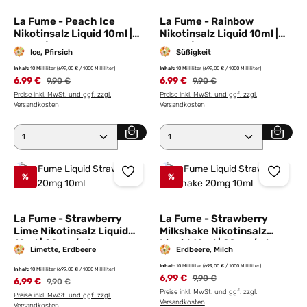
La Fume - Peach Ice
La Fume - Rainbow
Nikotinsalz Liquid 10ml |
Nikotinsalz Liquid 10ml |
20mg/ml
20mg/ml
Ice, Pfirsich
Süßigkeit
Inhalt:
10 Milliliter
(699,00 € / 1000 Milliliter)
Inhalt:
10 Milliliter
(699,00 € / 1000 Milliliter)
6,99 €
Regulärer Preis:
6,99 €
Regulärer Preis:
9,90 €
9,90 €
Preise inkl. MwSt. und ggf. zzgl.
Preise inkl. MwSt. und ggf. zzgl.
Versandkosten
Versandkosten
Produkt Anzahl: Gib den gewünschten Wert ein ode
Produkt Anzahl: Gib den 
%
%
La Fume - Strawberry
La Fume - Strawberry
Lime Nikotinsalz Liquid
Milkshake Nikotinsalz
10ml | 20mg/ml
Liquid 10ml | 20mg/ml
Limette, Erdbeere
Erdbeere, Milch
Inhalt:
10 Milliliter
(699,00 € / 1000 Milliliter)
Inhalt:
10 Milliliter
(699,00 € / 1000 Milliliter)
6,99 €
Regulärer Preis:
9,90 €
6,99 €
Regulärer Preis:
9,90 €
Preise inkl. MwSt. und ggf. zzgl.
Preise inkl. MwSt. und ggf. zzgl.
Versandkosten
Versandkosten