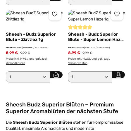
Durchschnittliche Bewertung von
Sheesh - Budz Superior
Sheesh - Budz Superior
Blüte - Zkittlez 1g
Blüte - Super Lemon Haze
1g
Inhalt:
1 Gramm
(9.990,00 € / 1000 Gramm)
Inhalt:
1 Gramm
(9.990,00 € / 1000 Gramm)
8,99 €
8,99 €
9,99 €
9,99 €
Preise inkl. MwSt. und ggf. zzgl.
Preise inkl. MwSt. und ggf. zzgl.
Versandkosten
Versandkosten
Produkt Anzahl: Gib den gewünschten Wert ein ode
Produkt Anzahl: Gib den 
Sheesh Budz Superior Blüten – Premium
Superior Aromablüten der nächsten Stufe
Die
Sheesh Budz Superior Blüten
stehen für kompromisslose
Qualität, maximale Aromadichte und modernste