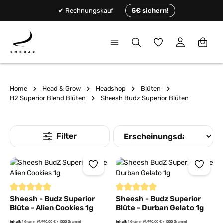
alt springen
✔ Rechnungskauf
5€ sichern!
Du hast 0 Produkte
Home
Head & Grow
Headshop
Blüten
H2 Superior Blend Blüten
Sheesh Budz Superior Blüten
Durchschnittliche Bewertung von 5 von 5 Sternen
Durchschnittliche Bewertung von
Sheesh - Budz Superior
Sheesh - Budz Superior
Blüte - Alien Cookies 1g
Blüte - Durban Gelato 1g
Inhalt:
1 Gramm
(9.990,00 € / 1000 Gramm)
Inhalt:
1 Gramm
(9.990,00 € / 1000 Gramm)