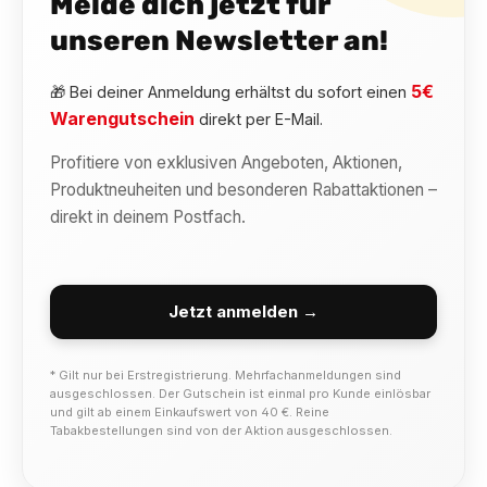
Melde dich jetzt für
unseren Newsletter an!
5€
🎁 Bei deiner Anmeldung erhältst du sofort einen
Warengutschein
direkt per E-Mail.
Profitiere von exklusiven Angeboten, Aktionen,
Produktneuheiten und besonderen Rabattaktionen –
direkt in deinem Postfach.
Jetzt anmelden →
* Gilt nur bei Erstregistrierung. Mehrfachanmeldungen sind
ausgeschlossen. Der Gutschein ist einmal pro Kunde einlösbar
und gilt ab einem Einkaufswert von 40 €. Reine
Tabakbestellungen sind von der Aktion ausgeschlossen.