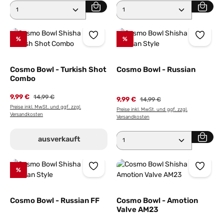
Produkt Anzahl: Gib den gewünschten Wert ein ode
Produkt Anzahl: Gib den 
%
%
Cosmo Bowl - Turkish Shot
Cosmo Bowl - Russian
Combo
9,99 €
Regulärer Preis:
14,99 €
9,99 €
Regulärer Preis:
14,99 €
Preise inkl. MwSt. und ggf. zzgl.
Preise inkl. MwSt. und ggf. zzgl.
Versandkosten
Versandkosten
Produkt Anzahl: Gib den 
ausverkauft
%
Cosmo Bowl - Russian FF
Cosmo Bowl - Amotion
Valve AM23