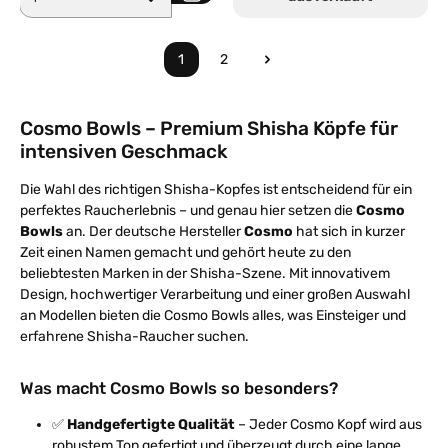
1
2
Seite
Seite
Cosmo Bowls – Premium Shisha Köpfe für
intensiven Geschmack
Die Wahl des richtigen Shisha-Kopfes ist entscheidend für ein
perfektes Raucherlebnis – und genau hier setzen die
Cosmo
Bowls
an. Der deutsche Hersteller
Cosmo
hat sich in kurzer
Zeit einen Namen gemacht und gehört heute zu den
beliebtesten Marken in der Shisha-Szene. Mit innovativem
Design, hochwertiger Verarbeitung und einer großen Auswahl
an Modellen bieten die Cosmo Bowls alles, was Einsteiger und
erfahrene Shisha-Raucher suchen.
Was macht Cosmo Bowls so besonders?
✅
Handgefertigte Qualität
– Jeder Cosmo Kopf wird aus
robustem Ton gefertigt und überzeugt durch eine lange