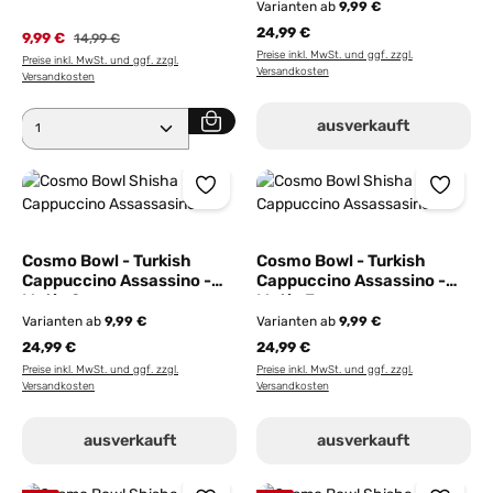
Varianten ab
9,99 €
24,99 €
9,99 €
Regulärer Preis:
14,99 €
Preise inkl. MwSt. und ggf. zzgl.
Preise inkl. MwSt. und ggf. zzgl.
Versandkosten
Versandkosten
Produkt Anzahl: Gib den gewünschten Wert ein ode
ausverkauft
Cosmo Bowl - Turkish
Cosmo Bowl - Turkish
Cappuccino Assassino -
Cappuccino Assassino -
Motiv 2
Motiv 3
Varianten ab
9,99 €
Varianten ab
9,99 €
24,99 €
24,99 €
Preise inkl. MwSt. und ggf. zzgl.
Preise inkl. MwSt. und ggf. zzgl.
Versandkosten
Versandkosten
ausverkauft
ausverkauft