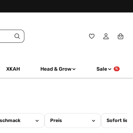
Du hast 0 Produkte
XKAH
Head & Grow
Sale
%
schmack
Preis
Sofort lief