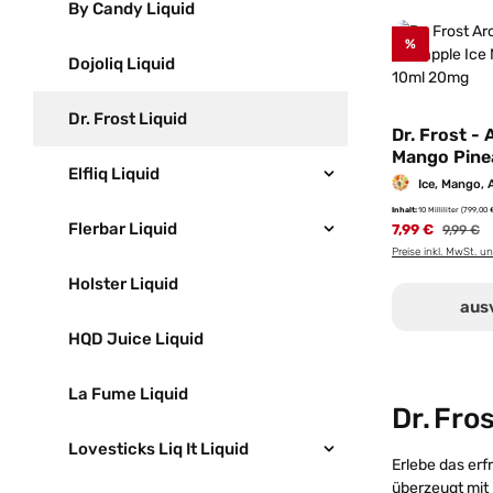
By Candy Liquid
%
Dojoliq Liquid
Dr. Frost Liquid
Dr. Frost - 
Mango Pine
Elfliq Liquid
Nikotinsalz 
Ice, Mango,
20mg/ml
Inhalt:
10 Milliliter
(799,00 €
Flerbar Liquid
7,99 €
Reguläre
9,99 €
Preise inkl. MwSt. u
Holster Liquid
aus
HQD Juice Liquid
La Fume Liquid
Dr. Fro
Lovesticks Liq It Liquid
Erlebe das er
überzeugt mit