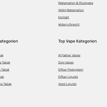
Reklamation & Rückgabe
XKAH Reklamation
Kontakt
Widerrufsrecht
ategorien
Top Vape Kategorien
bak
Al Fakher Vapes
a Tabak
Dojo Vapes
a Tabak
Elfbar Podsystem
bak
Elfbar Liquids
ha Tabak
Vozol Liquids