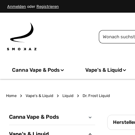
springen
Zur Hauptnavigation springen
Anmelden
oder
Registrieren
Canna Vape & Pods
Vape's & Liquid
Home
Vape's & Liquid
Liquid
Dr. Frost Liquid
Canna Vape & Pods
Herstelle
Vape's & Liquid