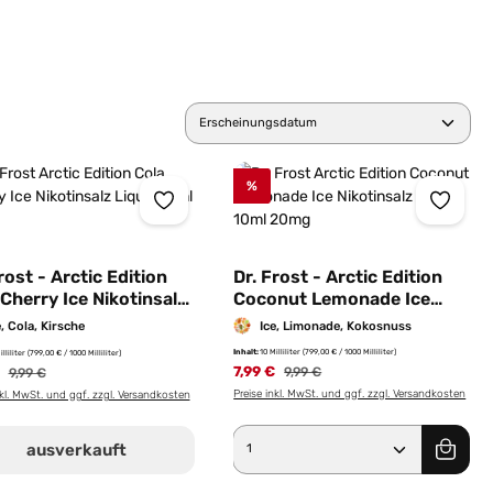
%
rost - Arctic Edition
Dr. Frost - Arctic Edition
 Cherry Ice Nikotinsalz
Coconut Lemonade Ice
id 10ml | 20mg/ml
Nikotinsalz Liquid 10ml |
e, Cola, Kirsche
Ice, Limonade, Kokosnuss
20mg/ml
Inhalt:
10 Milliliter
(799,00 € / 1000 Milliliter)
illiliter
(799,00 € / 1000 Milliliter)
7,99 €
Regulärer Preis:
€
Regulärer Preis:
9,99 €
9,99 €
Preise inkl. MwSt. und ggf. zzgl. Versandkosten
nkl. MwSt. und ggf. zzgl. Versandkosten
Produkt Anzahl: Gib 
ausverkauft