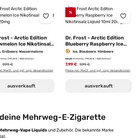
%
rost - Arctic Edition
Dr. Frost - Arctic Edition
wmelon Ice Nikotinsalz
Blueberry Raspberry Ice
id 10ml | 20mg/ml
Nikotinsalz Liquid 10ml |
e, Erdbeere, Wassermelone
Ice, Blaubeere, Himbeere
20mg/ml
illiliter
(799,00 € / 1000 Milliliter)
Inhalt:
10 Milliliter
(799,00 € / 1000 Milliliter)
€
Regulärer Preis:
7,99 €
Regulärer Preis:
9,99 €
9,99 €
nkl. MwSt. und ggf. zzgl. Versandkosten
Preise inkl. MwSt. und ggf. zzgl. Versandkosten
ausverkauft
ausverkauft
r deine Mehrweg-E‑Zigarette
Mehrweg-Vape Liquids
und Zubehör. Die bekannte Marke
ät.