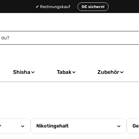
✔ Rechnungskauf
5€ sichern!
Shisha
Tabak
Zubehör
r
Nikotingehalt
Ge