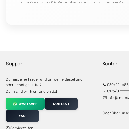
Einkaufswert von 40 €. Reine Tabakbestellungen sind von der Akti
Support
Kontakt
Du hast eine Frage rund um deine Bestellung
📞 030/224688
oder benötigst Hilfe?
📱
0176/82222
Dann sind wir hier für dich da!
✉️
info@smoka
WHATSAPP
KONTAKT
Oder über uns
FAQ
🕒 Servicezeiten: