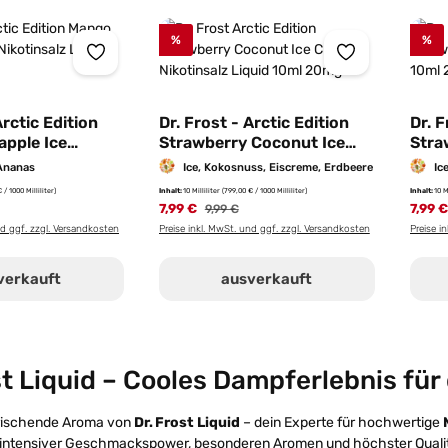
%
%
Arctic Edition
Dr. Frost - Arctic Edition
Dr. F
apple Ice
Strawberry Coconut Ice
Stra
Liquid 10ml |
Cream Nikotinsalz Liquid
Liqu
 Ananas
Ice, Kokosnuss, Eiscreme, Erdbeere
Ic
10ml | 20mg/ml
 / 1000 Milliliter)
Inhalt:
10 Milliliter
(799,00 € / 1000 Milliliter)
Inhalt:
10 M
r Preis:
7,99 €
Regulärer Preis:
7,99 
9,99 €
nd ggf. zzgl. Versandkosten
Preise inkl. MwSt. und ggf. zzgl. Versandkosten
Preise i
verkauft
ausverkauft
st Liquid – Cooles Dampferlebnis fü
frischende Aroma von
Dr. Frost Liquid
– dein Experte für hochwertige
 intensiver Geschmackspower, besonderen Aromen und höchster Qualit