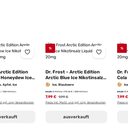
%
%
Arctic Edition
Dr. Frost - Arctic Edition
Dr. F
k Honeydew Ice
Arctic Blue Ice Nikotinsalz
Cola
Liquid 10ml |
Liquid 10ml | 20mg/ml
Liqu
 Apfel, Ice
Ice, Blaubeere
Ic
 / 1000 Milliliter)
Inhalt:
10 Milliliter
(799,00 € / 1000 Milliliter)
Inhalt:
10 M
r Preis:
7,99 €
Regulärer Preis:
7,99 
9,99 €
nd ggf. zzgl. Versandkosten
Preise inkl. MwSt. und ggf. zzgl. Versandkosten
Preise i
verkauft
ausverkauft