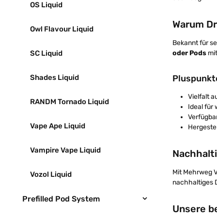
OS Liquid
Warum Dr.
Owl Flavour Liquid
Bekannt für s
oder Pods
mit
SC Liquid
Pluspunkte
Shades Liquid
Vielfalt 
RANDM Tornado Liquid
Ideal fü
Verfügbar
Vape Ape Liquid
Hergestel
Vampire Vape Liquid
Nachhalt
Mit Mehrweg Va
Vozol Liquid
nachhaltiges 
Prefilled Pod System
Unsere b