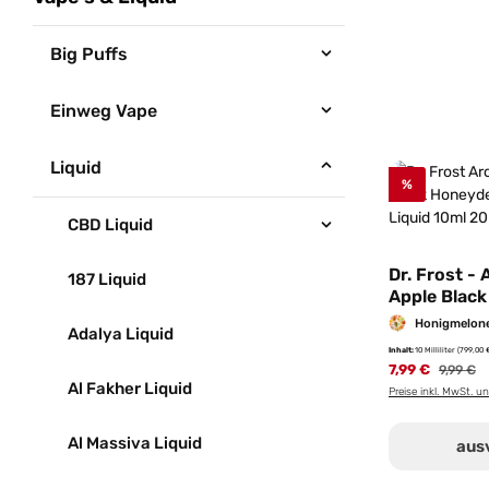
Big Puffs
Einweg Vape
Liquid
%
CBD Liquid
Dr. Frost - 
187 Liquid
Apple Blac
Nikotinsalz 
Honigmelone,
Adalya Liquid
20mg/ml
Inhalt:
10 Milliliter
(799,00 €
7,99 €
Reguläre
9,99 €
Al Fakher Liquid
Preise inkl. MwSt. u
Al Massiva Liquid
aus