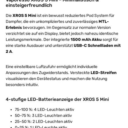
einsteigerfreundlich
Die
XROS 5 Mini
ist ein bewusst reduziertes Pod System für
Dampfer, die ein unkompliziertes und zuverlässiges
MTL-
Erlebnis
bevorzugen. Im Gegensatz zur normalen Version
verzichtet sie auf ein Display, bietet jedoch nahezu identische
Leistungsmerkmale. Der integrierte
1500 mAh Akku
sorgt für
eine starke Ausdauer und unterstützt
USB-C Schnellladen mit
2 A
.
Eine einstellbare Luftzufuhr ermöglicht individuelle
Anpassungen des Zugwiderstands. Versteckte
LED-Streifen
visualisieren den Gerätestatus und machen die Nutzung
besonders intuitiv.
4-stufige LED-Batterieanzeige der XROS 5 Mini
75–100 %: 4 LED-Leuchten aktiv
50–75 %: 3 LED-Leuchten aktiv
25–50 %: 2 LED-Leuchten aktiv
0–25 %: 1 LED-Leuchte aktiv