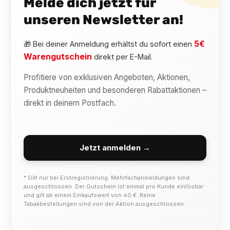
Melde dich jetzt für
unseren Newsletter an!
5€
🎁 Bei deiner Anmeldung erhältst du sofort einen
Warengutschein
direkt per E-Mail.
Profitiere von exklusiven Angeboten, Aktionen,
Produktneuheiten und besonderen Rabattaktionen –
direkt in deinem Postfach.
Jetzt anmelden →
* Gilt nur bei Erstregistrierung. Mehrfachanmeldungen sind
ausgeschlossen. Der Gutschein ist einmal pro Kunde einlösbar
und gilt ab einem Einkaufswert von 40 €. Reine
Tabakbestellungen sind von der Aktion ausgeschlossen.