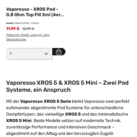
Vaporesso - XROS Pod -
0,8 Ohm Top Fill 3ml (4er
Pack)
Inhalt:
4 Stück
(3,00 € / 1 Stück)
11,99 €
Regulärer Preis:
12,99 €
Preise inkl. MwSt. und ggf. zzgl.
Versandkosten
Produkt Anzahl: Gib den gewünschten Wert ein ode
Vaporesso XROS 5 & XROS 5 Mini – Zwei Pod
Systeme, ein Anspruch
Mit der
Vaporesso XROS 5 Serie
bietet Vaporesso zwei perfekt
aufeinander abgestimmte Pod Systeme für unterschiedliche
Dampfertypen: das vielseitige
XROS 5
und das minimalistische
XROS 5 Mini
. Beide Modelle setzen auf modernste Technik,
zuverlässige Performance und intensiven Geschmack –
abgestimmt auf den Alltag und den bevorzugten Zugstil.