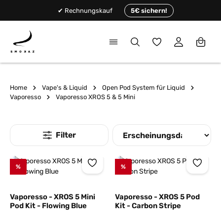
alt springen
✔ Rechnungskauf
5€ sichern!
Du hast 0 Produkte
Home
Vape's & Liquid
Open Pod System für Liquid
Vaporesso
Vaporesso XROS 5 & 5 Mini
%
%
Vaporesso - XROS 5 Mini
Vaporesso - XROS 5 Pod
Pod Kit - Flowing Blue
Kit - Carbon Stripe