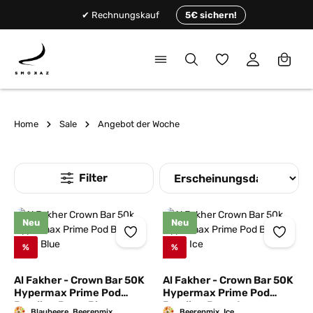
alt springen
✔ Rechnungskauf
5€ sichern!
Du hast 0 Produkte
Home
Sale
Angebot der Woche
Neu
Neu
%
%
Al Fakher - Crown Bar 50K
Al Fakher - Crown Bar 50K
Hypermax Prime Pod
Hypermax Prime Pod
Bundle - Berry Blue
Bundle - Berry Ice
Blaubeere, Beerenmix
Beerenmix, Ice