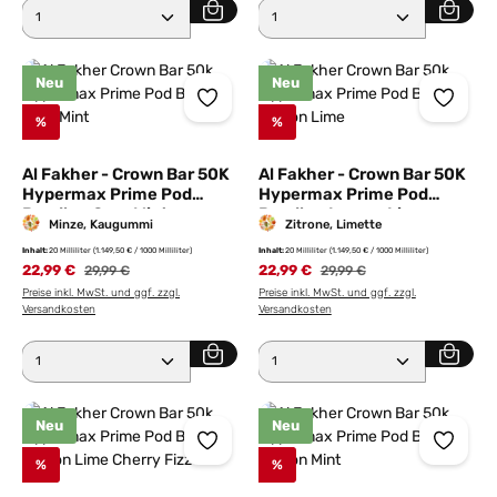
Produkt Anzahl: Gib den gewünschten Wert ein ode
Produkt Anzahl: Gib den 
Neu
Neu
%
%
Al Fakher - Crown Bar 50K
Al Fakher - Crown Bar 50K
Hypermax Prime Pod
Hypermax Prime Pod
Bundle - Gum Mint
Bundle - Lemon Lime
Minze, Kaugummi
Zitrone, Limette
Inhalt:
20 Milliliter
(1.149,50 € / 1000 Milliliter)
Inhalt:
20 Milliliter
(1.149,50 € / 1000 Milliliter)
22,99 €
Regulärer Preis:
22,99 €
Regulärer Preis:
29,99 €
29,99 €
Preise inkl. MwSt. und ggf. zzgl.
Preise inkl. MwSt. und ggf. zzgl.
Versandkosten
Versandkosten
Produkt Anzahl: Gib den gewünschten Wert ein ode
Produkt Anzahl: Gib den 
Neu
Neu
%
%