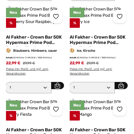
Neu
Neu
%
%
Al Fakher - Crown Bar 50K
Al Fakher - Crown Bar 50K
Hypermax Prime Pod
Hypermax Prime Pod
Bundle - Blueberry Sour
Bundle - Cherry Ice
Blaubeere, Himbeere, sauer
Ice, Kirsche
Raspberry
Inhalt:
20 Milliliter
(1.149,50 € / 1000 Milliliter)
Inhalt:
20 Milliliter
(1.149,50 € / 1000 Milliliter)
22,99 €
Regulärer Preis:
22,99 €
Regulärer Preis:
29,99 €
29,99 €
Preise inkl. MwSt. und ggf. zzgl.
Preise inkl. MwSt. und ggf. zzgl.
Versandkosten
Versandkosten
Produkt Anzahl: Gib den gewünschten Wert ein ode
Produkt Anzahl: Gib den 
Neu
Neu
%
%
Al Fakher - Crown Bar 50K
Al Fakher - Crown Bar 50K