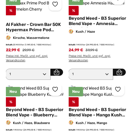
Neu
Neu
%
%
Beyond Weed - B3 Superior
Blend Vape - Amnesia
Al Fakher - Crown Bar 50K
Haze 1ml
Hypermax Prime Pod
Kush / Haze
Bundle - Watermelon
Kirsche, Wassermelone
Cherry
Inhalt:
20 Milliliter
(1.149,50 € / 1000 Milliliter)
Inhalt:
1 Milliliter
(24.990,00 € / 1000 Milliliter)
22,99 €
Regulärer Preis:
24,99 €
Regulärer Preis:
29,99 €
39,99 €
Preise inkl. MwSt. und ggf. zzgl.
Preise inkl. MwSt. und ggf. zzgl.
Versandkosten
Versandkosten
Produkt Anzahl: Gib den gewünschten Wert ein ode
Produkt Anzahl: Gib den 
Neu
Neu
%
%
Beyond Weed - B3 Superior
Beyond Weed - B3 Superior
Blend Vape - Blueberry
Blend Vape - Mango Kush
Kush 1ml
1ml
Kush / Haze, Blaubeere
Kush / Haze, Mango
Inhalt:
1 Milliliter
(24.990,00 € / 1000 Milliliter)
Inhalt:
1 Milliliter
(24.990,00 € / 1000 Milliliter)