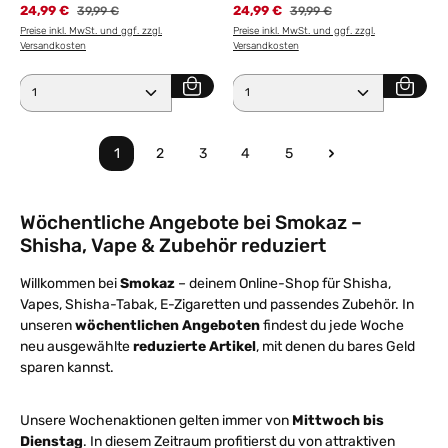
24,99 €
Regulärer Preis:
24,99 €
Regulärer Preis:
39,99 €
39,99 €
Preise inkl. MwSt. und ggf. zzgl.
Preise inkl. MwSt. und ggf. zzgl.
Versandkosten
Versandkosten
Produkt Anzahl: Gib den gewünschten Wert ein ode
Produkt Anzahl: Gib den 
1
2
3
4
5
Seite
Seite
Seite
Seite
Seite
Wöchentliche Angebote bei Smokaz –
Shisha, Vape & Zubehör reduziert
Willkommen bei
Smokaz
– deinem Online-Shop für Shisha,
Vapes, Shisha-Tabak, E-Zigaretten und passendes Zubehör. In
unseren
wöchentlichen Angeboten
findest du jede Woche
neu ausgewählte
reduzierte Artikel
, mit denen du bares Geld
sparen kannst.
Unsere Wochenaktionen gelten immer von
Mittwoch bis
Dienstag
. In diesem Zeitraum profitierst du von attraktiven