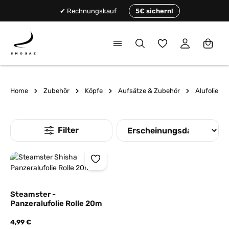
alt springen
✔ Rechnungskauf
5€ sichern!
Du hast 0 Produkte
Home
Zubehör
Köpfe
Aufsätze & Zubehör
Alufolie
Steamster -
Panzeralufolie Rolle 20m
4,99 €