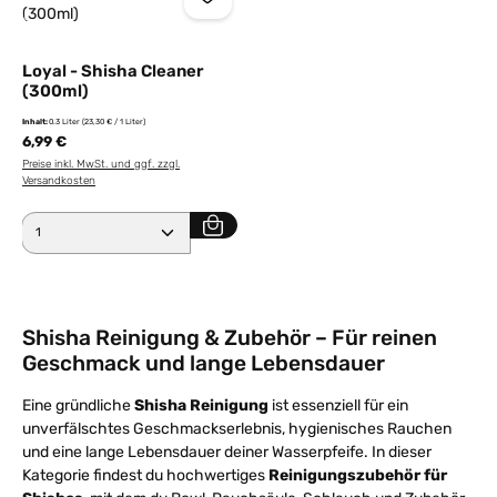
Loyal - Shisha Cleaner
(300ml)
Inhalt:
0.3 Liter
(23,30 € / 1 Liter)
6,99 €
Preise inkl. MwSt. und ggf. zzgl.
Versandkosten
Produkt Anzahl: Gib den gewünschten Wert ein ode
Shisha Reinigung & Zubehör – Für reinen
Geschmack und lange Lebensdauer
Eine gründliche
Shisha Reinigung
ist essenziell für ein
unverfälschtes Geschmackserlebnis, hygienisches Rauchen
und eine lange Lebensdauer deiner Wasserpfeife. In dieser
Kategorie findest du hochwertiges
Reinigungszubehör für