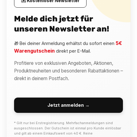
✉️ Kostenloser Newsletter
Melde dich jetzt für
unseren Newsletter an!
5€
🎁 Bei deiner Anmeldung erhältst du sofort einen
Warengutschein
direkt per E-Mail.
Profitiere von exklusiven Angeboten, Aktionen,
Produktneuheiten und besonderen Rabattaktionen –
direkt in deinem Postfach.
Jetzt anmelden →
* Gilt nur bei Erstregistrierung. Mehrfachanmeldungen sind
ausgeschlossen. Der Gutschein ist einmal pro Kunde einlösbar
und gilt ab einem Einkaufswert von 40 €. Reine