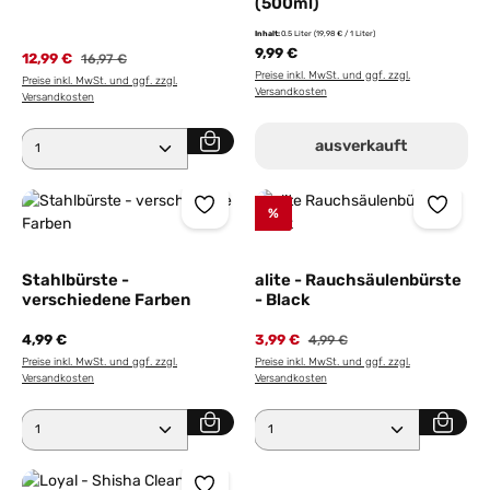
(500ml)
Inhalt:
0.5 Liter
(19,98 € / 1 Liter)
9,99 €
12,99 €
Regulärer Preis:
16,97 €
Preise inkl. MwSt. und ggf. zzgl.
Preise inkl. MwSt. und ggf. zzgl.
Versandkosten
Versandkosten
Produkt Anzahl: Gib den gewünschten Wert ein ode
ausverkauft
%
Stahlbürste -
alite - Rauchsäulenbürste
verschiedene Farben
- Black
4,99 €
3,99 €
Regulärer Preis:
4,99 €
Preise inkl. MwSt. und ggf. zzgl.
Preise inkl. MwSt. und ggf. zzgl.
Versandkosten
Versandkosten
Produkt Anzahl: Gib den gewünschten Wert ein ode
Produkt Anzahl: Gib den 