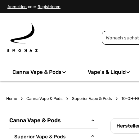
springen
Zur Hauptnavigation springen
Anmelden
oder
Registrieren
Canna Vape & Pods
Vape's & Liquid
Home
Canna Vape & Pods
Superior Vape & Pods
10-OH-H
Canna Vape & Pods
Herstelle
Superior Vape & Pods