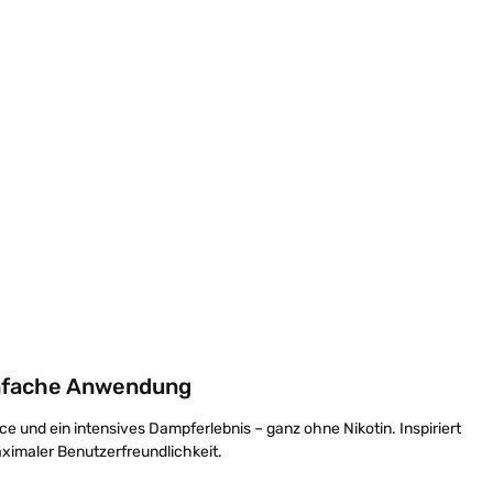
ewünschten Wert ein oder benutze die Sc
einfache Anwendung
 und ein intensives Dampferlebnis – ganz ohne Nikotin. Inspiriert
aximaler Benutzerfreundlichkeit.