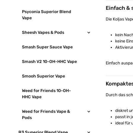
Einfach & 
Psyconia Superior Blend
Vape
Die Koljas Vap
Sheesh Vapes & Pods
kein Nac
keine Ein
Smash Super Sauce Vape
Aktivier
Smash V2 10-OH-HHC Vape
Einfach auspa
Smooh Superior Vape
Kompaktes
Weed for Friends 10-OH-
Durch das schl
HHC Vape
diskret u
Weed for Friends Vape &
passt in 
Pods
ideal für
B3 Superior Blend Vape