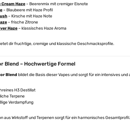
e Cream Haze
– Beerenmix mit cremiger Eisnote
ze
– Blaubeere mit Haze Profil
Kush
– Kirsche mit Haze Note
aze
– frische Zitrone
lver Haze
– klassisches Haze Aroma
etet dir fruchtige, cremige und klassische Geschmacksprofile.
or Blend – Hochwertige Formel
ior Blend
bildet die Basis dieser Vapes und sorgt für ein intensives u
reines H3 Destillat
liche Terpene
ßige Verdampfung
n aus Wirkstoff und Terpenen sorgt für ein harmonisches Gesamtprofil