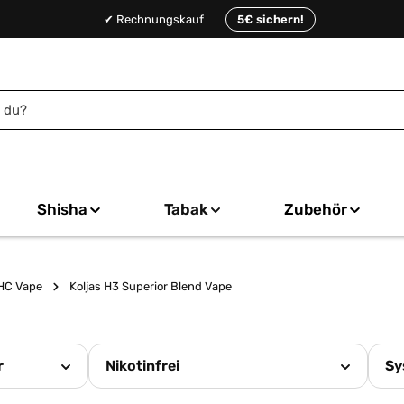
✔ Rechnungskauf
5€ sichern!
Shisha
Tabak
Zubehör
HC Vape
Koljas H3 Superior Blend Vape
r
Nikotinfrei
Sy