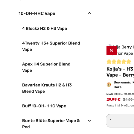
10-OH-HHC Vape
4 Blockz H2 & H3 Vape
4Twenty H3+ Superior Blend
Vape
%
Apex H4 Superior Blend
Durchschnittl
Kolja's - H
Vape
Vape - Berr
Beerenmix, 
Bavarian Krauts H2 & H3
Haze
Blend Vape
Inhalt:
1 Milliliter
(29.990,00
29,99 €
Regulä
34,99
Buff 10-OH-HHC Vape
Preise inkl. MwSt. u
Produkt 
Bunte Blüte Superior Vape &
Pod