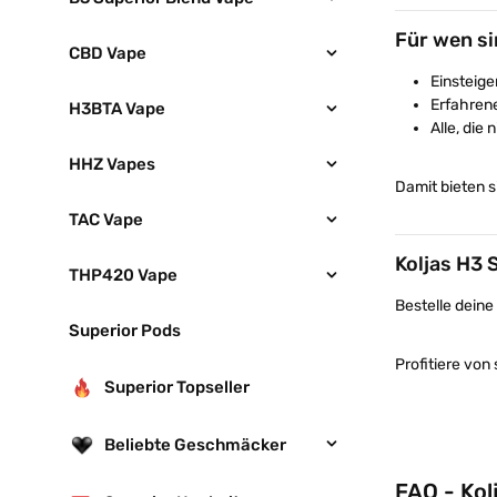
Für wen si
CBD Vape
Einsteig
Erfahren
H3BTA Vape
Alle, die
HHZ Vapes
Damit bieten s
TAC Vape
Koljas H3 
THP420 Vape
Bestelle deine
Superior Pods
Profitiere von
Superior Topseller
Beliebte Geschmäcker
FAQ - Kol