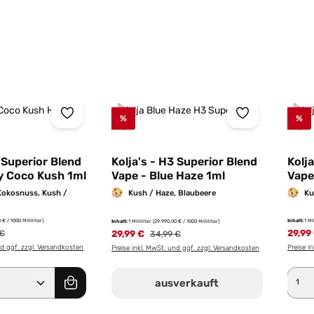
%
%
iche Bewertung von 5 von 5 Sternen
3 Superior Blend
Kolja's - H3 Superior Blend
Kolj
y Coco Kush 1ml
Vape - Blue Haze 1ml
Vape
Kokosnuss, Kush /
Kush / Haze, Blaubeere
Ku
 € / 1000 Milliliter)
Inhalt:
1 Mi
Inhalt:
1 Milliliter
(29.990,00 € / 1000 Milliliter)
rer Preis:
29,99
29,99 €
Regulärer Preis:
 €
34,99 €
nd ggf. zzgl. Versandkosten
Preise i
Preise inkl. MwSt. und ggf. zzgl. Versandkosten
Anzahl: Gib den gewünschten Wert ein od
Pro
ausverkauft