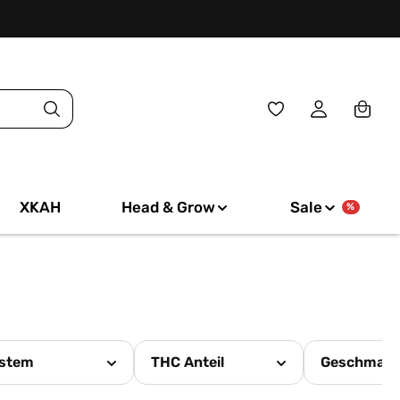
Du hast 0 Produkte
XKAH
Head & Grow
Sale
%
stem
THC Anteil
Geschmac