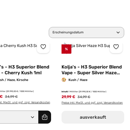
%
a's - H3 Superior Blend
Kolja's - H3 Superior Blend
 - Cherry Kush 1ml
Vape - Super Silver Haze
1ml
sh / Haze, Kirsche
Kush / Haze
lliliter
(29.990,00 € / 1000 Milliliter)
Inhalt:
1 Milliliter
(29.990,00 € / 1000 Milliliter)
 €
Regulärer Preis:
29,99 €
Regulärer Preis:
34,99 €
34,99 €
nkl. MwSt. und ggf. zzgl. Versandkosten
Preise inkl. MwSt. und ggf. zzgl. Versandkosten
er benutze die Schaltflächen um die Anz
dukt Anzahl: Gib den gewünschten Wert e
ausverkauft