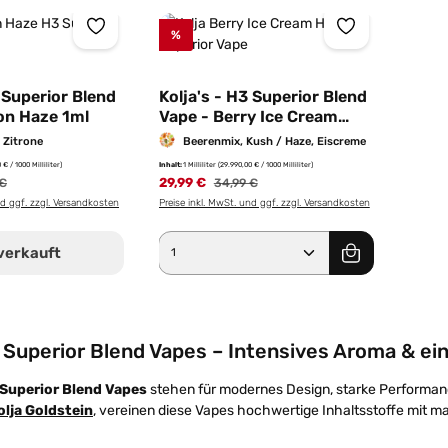
%
3 Superior Blend
Kolja's - H3 Superior Blend
on Haze 1ml
Vape - Berry Ice Cream
Haze 1ml
 Zitrone
Beerenmix, Kush / Haze, Eiscreme
Inhalt:
1 Milliliter
(29.990,00 € / 1000 Milliliter)
 € / 1000 Milliliter)
29,99 €
Regulärer Preis:
rer Preis:
34,99 €
 €
Preise inkl. MwSt. und ggf. zzgl. Versandkosten
nd ggf. zzgl. Versandkosten
Produkt Anzahl: Gib den g
verkauft
 Superior Blend Vapes – Intensives Aroma & 
 Superior Blend Vapes
stehen für modernes Design, starke Performance
olja Goldstein
, vereinen diese Vapes hochwertige Inhaltsstoffe mit m