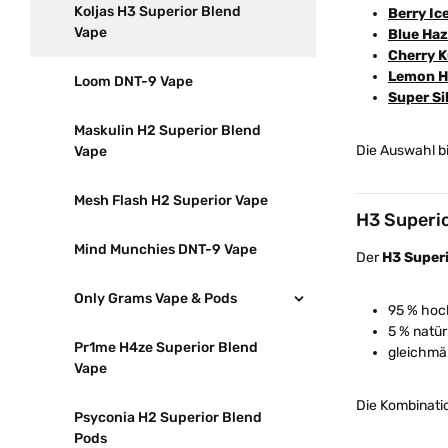
Koljas H3 Superior Blend
Berry Ic
Vape
Blue Ha
Cherry 
Lemon H
Loom DNT-9 Vape
Super Si
Maskulin H2 Superior Blend
Die Auswahl bi
Vape
Mesh Flash H2 Superior Vape
H3 Superi
Mind Munchies DNT-9 Vape
Der
H3 Super
Only Grams Vape & Pods
95 % hoch
5 % natür
Pr1me H4ze Superior Blend
gleichmä
Vape
Die Kombinatio
Psyconia H2 Superior Blend
Pods