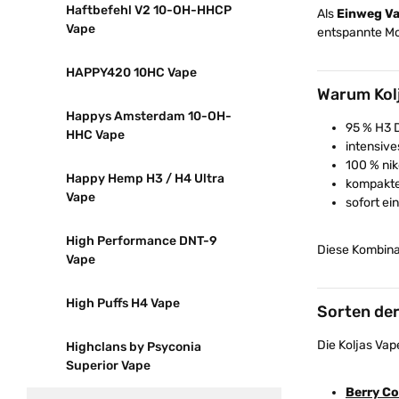
Haftbefehl V2 10-OH-HHCP
Als
Einweg V
Vape
entspannte M
HAPPY420 10HC Vape
Warum Kol
Happys Amsterdam 10-OH-
95 % H3 D
HHC Vape
intensiv
100 % nik
Happy Hemp H3 / H4 Ultra
kompakte
Vape
sofort ei
High Performance DNT-9
Diese Kombinat
Vape
High Puffs H4 Vape
Sorten der
Die Koljas Va
Highclans by Psyconia
Superior Vape
Berry C