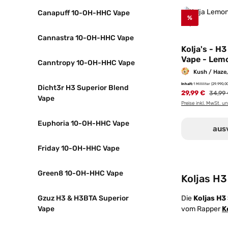
Canapuff 10-OH-HHC Vape
%
Cannastra 10-OH-HHC Vape
Kolja's - H
Vape - Lem
Canntropy 10-OH-HHC Vape
Kush / Haze,
Inhalt:
1 Milliliter
(29.990,00
Dicht3r H3 Superior Blend
29,99 €
Regulä
34,99
Vape
Preise inkl. MwSt. u
Euphoria 10-OH-HHC Vape
aus
Friday 10-OH-HHC Vape
Green8 10-OH-HHC Vape
Koljas H3
Gzuz H3 & H3BTA Superior
Die
Koljas H3
Vape
vom Rapper
K