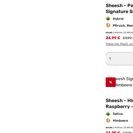
Sheesh - Pe
Signature S
Hybrid
Pfirsich, Me
Inhalt:
2 Milliliter
(12.495,00
24,99 €
Regulä
39,99
Preise inkl. MwSt. u
Produkt 
%
Sheesh - H
Raspberry -
Superior P
Sativa
Himbeere
Inhalt:
2 Milliliter
(12.495,00
24,99 €
Regulä