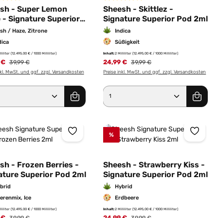
ernen
schnittliche Bewertung von 4.7 von 5 Sternen
Durchschnittliche Bewertung von 5 
sh - Super Lemon
Sheesh - Skittlez -
 - Signature Superior
Signature Superior Pod 2ml
2ml
sh / Haze, Zitrone
Indica
dica
Süßigkeit
lliliter
(12.495,00 € / 1000 Milliliter)
Inhalt:
2 Milliliter
(12.495,00 € / 1000 Milliliter)
 €
Regulärer Preis:
24,99 €
Regulärer Preis:
39,99 €
39,99 €
nkl. MwSt. und ggf. zzgl. Versandkosten
Preise inkl. MwSt. und ggf. zzgl. Versandkosten
er benutze die Schaltflächen um die Anz
ewünschten Wert ein oder benutze die Sc
dukt Anzahl: Gib den gewünschten Wert e
Produkt Anzahl: Gib 
%
sh - Frozen Berries -
Sheesh - Strawberry Kiss -
ature Superior Pod 2ml
Signature Superior Pod 2ml
brid
Hybrid
erenmix, Ice
Erdbeere
lliliter
(12.495,00 € / 1000 Milliliter)
Inhalt:
2 Milliliter
(12.495,00 € / 1000 Milliliter)
 €
Regulärer Preis:
24,99 €
Regulärer Preis: