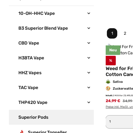
10-OH-HHC Vape
B3 Superior Blend Vape
1
2
Seite
Seit
CBD Vape
Neu
H3BTA Vape
%
Weed for Fr
HHZ Vapes
Cotton Can
Sativa
TAC Vape
Zuckerwatte
Inhalt:
2 Milliliter
(12.495,00
24,99 €
Regulä
34,99
THP420 Vape
Preise inkl. MwSt. u
Superior Pods
Produkt 
Superior Topseller