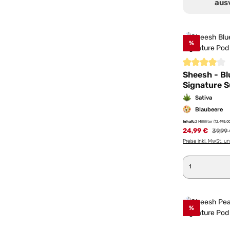
aus
%
Durchschnittl
Sheesh - Bl
Signature S
Sativa
Blaubeere
Inhalt:
2 Milliliter
(12.495,00
24,99 €
Regulä
39,99
Preise inkl. MwSt. u
Produkt 
%