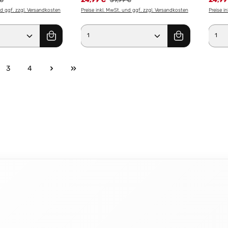
 €
39,99 €
nd ggf. zzgl. Versandkosten
Preise inkl. MwSt. und ggf. zzgl. Versandkosten
Preise i
Anzahl: Gib den gewünschten Wert ein od
Produkt Anzahl: Gib den g
Pro
3
4
e
Seite
Seite