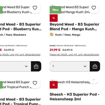
Neu
%
nd Weed - B3 Superior
Beyond Weed - B3 Superior
d Pod - Blueberry Kush
Blend Pod - Mango Kush
2ml
sh / Haze, Blaubeere
Kush / Haze, Mango
lliliter
(10.995,00 € / 1000 Milliliter)
Inhalt:
2 Milliliter
(10.995,00 € / 1000 Milliliter)
 €
Regulärer Preis:
21,99 €
Regulärer Preis:
34,99 €
34,99 €
nkl. MwSt. und ggf. zzgl. Versandkosten
Preise inkl. MwSt. und ggf. zzgl. Versandkosten
er benutze die Schaltflächen um die Anz
ewünschten Wert ein oder benutze die Sc
dukt Anzahl: Gib den gewünschten Wert e
Produkt Anzahl: Gib 
%
Sheesh - H3 Superior Pod -
Heisensheep 2ml
nd Weed - B3 Superior
d Pod - Tropical Punch