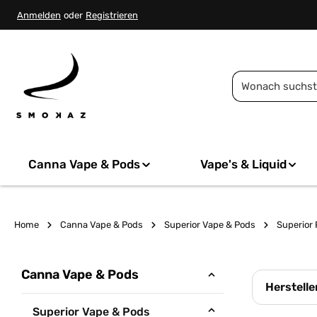
springen
Zur Hauptnavigation springen
Anmelden
oder
Registrieren
Canna Vape & Pods
Vape's & Liquid
Home
Canna Vape & Pods
Superior Vape & Pods
Superior
Canna Vape & Pods
Herstelle
Superior Vape & Pods