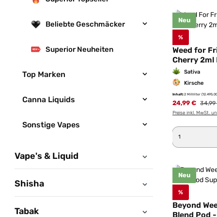
Neu
Beliebte Geschmäcker
%
Superior Neuheiten
Weed for Fr
Cherry 2ml
Sativa
Top Marken
Kirsche
Inhalt:
2 Milliliter
(12.495,00
Canna Liquids
24,99 €
Regulä
34,99
Preise inkl. MwSt. u
Sonstige Vapes
Produkt 
Vape's & Liquid
Neu
Shisha
%
Beyond Wee
Tabak
Blend Pod 