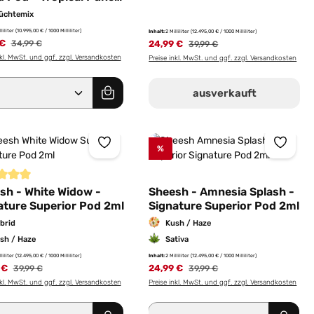
üchtemix
lliliter
(10.995,00 € / 1000 Milliliter)
Inhalt:
2 Milliliter
(12.495,00 € / 1000 Milliliter)
 €
Regulärer Preis:
24,99 €
Regulärer Preis:
34,99 €
39,99 €
nkl. MwSt. und ggf. zzgl. Versandkosten
Preise inkl. MwSt. und ggf. zzgl. Versandkosten
er benutze die Schaltflächen um die Anz
ewünschten Wert ein oder benutze die Sc
dukt Anzahl: Gib den gewünschten Wert e
ausverkauft
%
ernen
schnittliche Bewertung von 5 von 5 Sternen
sh - White Widow -
Sheesh - Amnesia Splash -
ature Superior Pod 2ml
Signature Superior Pod 2ml
brid
Kush / Haze
sh / Haze
Sativa
lliliter
(12.495,00 € / 1000 Milliliter)
Inhalt:
2 Milliliter
(12.495,00 € / 1000 Milliliter)
 €
Regulärer Preis:
24,99 €
Regulärer Preis:
39,99 €
39,99 €
nkl. MwSt. und ggf. zzgl. Versandkosten
Preise inkl. MwSt. und ggf. zzgl. Versandkosten
dukt Anzahl: Gib den gewünschten Wert e
Produkt Anzahl: Gib 