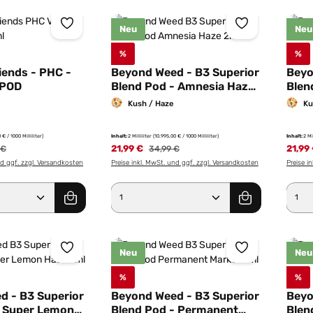
Neu
Neu
%
%
iends - PHC -
Beyond Weed - B3 Superior
Beyo
 POD
Blend Pod - Amnesia Haze
Blen
2ml
2ml
Kush / Haze
Ku
 € / 1000 Milliliter)
Inhalt:
2 Milliliter
(10.995,00 € / 1000 Milliliter)
Inhalt:
2 Mi
rer Preis:
21,99 €
Regulärer Preis:
21,99
 €
34,99 €
nd ggf. zzgl. Versandkosten
Preise inkl. MwSt. und ggf. zzgl. Versandkosten
Preise i
Anzahl: Gib den gewünschten Wert ein od
Produkt Anzahl: Gib den g
Pro
Neu
Neu
%
%
d - B3 Superior
Beyond Weed - B3 Superior
Beyo
- Super Lemon
Blend Pod - Permanent
Blen