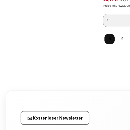
39,99
Preise inkl. MwSt. u
Produkt 
1
2
Seite
Seit
✉️ Kostenloser Newsletter