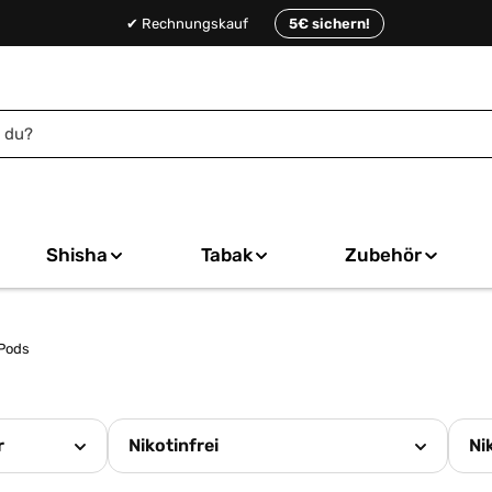
✔ Rechnungskauf
5€ sichern!
Shisha
Tabak
Zubehör
 Pods
r
Nikotinfrei
Ni