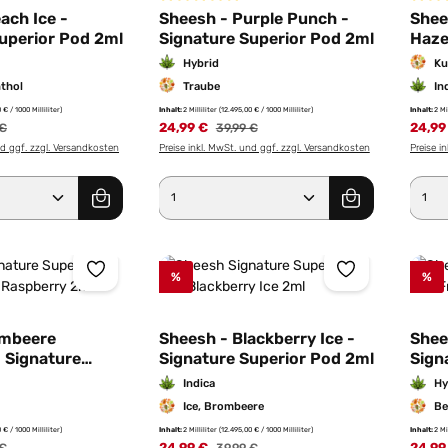
Durchschnittliche Bewertung von 5 von 5 St
Durch
ach Ice -
Sheesh - Purple Punch -
Shee
uperior Pod 2ml
Signature Superior Pod 2ml
Haze
Pod 
Hybrid
Ku
nthol
Traube
In
 € / 1000 Milliliter)
Inhalt:
2 Milliliter
(12.495,00 € / 1000 Milliliter)
Inhalt:
2 Mi
rer Preis:
24,99 €
Regulärer Preis:
24,99
 €
39,99 €
nd ggf. zzgl. Versandkosten
Preise inkl. MwSt. und ggf. zzgl. Versandkosten
Preise i
Anzahl: Gib den gewünschten Wert ein od
Produkt Anzahl: Gib den g
Pro
%
%
imbeere
Sheesh - Blackberry Ice -
Shee
 Signature
Signature Superior Pod 2ml
Sign
od 2ml
Indica
Hy
Ice, Brombeere
Be
 € / 1000 Milliliter)
Inhalt:
2 Milliliter
(12.495,00 € / 1000 Milliliter)
Inhalt:
2 Mi
rer Preis:
24,99 €
Regulärer Preis:
24,99