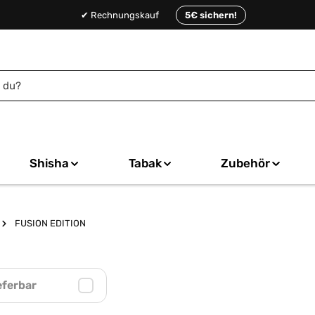
✔ Rechnungskauf
5€ sichern!
Shisha
Tabak
Zubehör
FUSION EDITION
eferbar