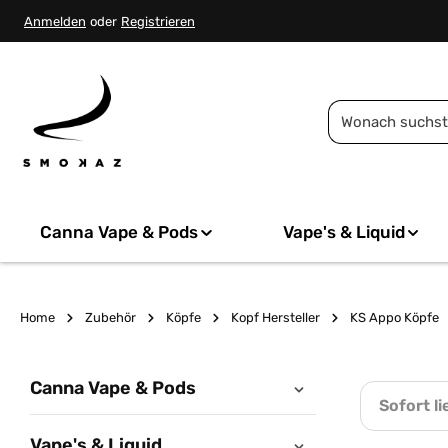
springen
Zur Hauptnavigation springen
Anmelden
oder
Registrieren
Canna Vape & Pods
Vape's & Liquid
Home
Zubehör
Köpfe
Kopf Hersteller
KS Appo Köpfe
Canna Vape & Pods
Sofort li
Vape's & Liquid