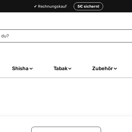
✔ Rechnungskauf
5€ sichern!
Shisha
Tabak
Zubehör