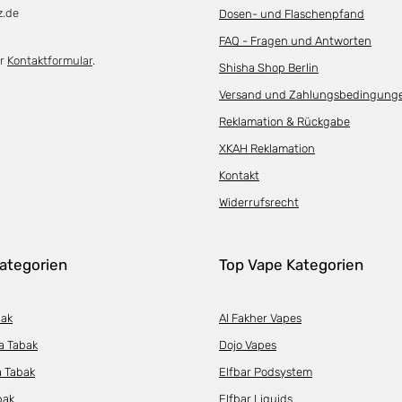
z.de
Dosen- und Flaschenpfand
FAQ - Fragen und Antworten
er
Kontaktformular
.
Shisha Shop Berlin
Versand und Zahlungsbedingung
Reklamation & Rückgabe
XKAH Reklamation
Kontakt
Widerrufsrecht
ategorien
Top Vape Kategorien
bak
Al Fakher Vapes
a Tabak
Dojo Vapes
a Tabak
Elfbar Podsystem
bak
Elfbar Liquids