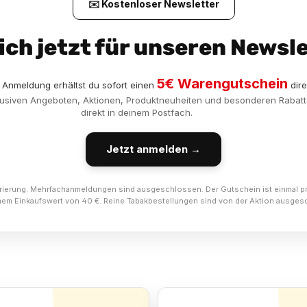
✉️ Kostenloser Newsletter
ich jetzt für unseren Newsle
5€ Warengutschein
r Anmeldung erhältst du sofort einen
dire
klusiven Angeboten, Aktionen, Produktneuheiten und besonderen Rabatt
direkt in deinem Postfach.
Jetzt anmelden →
istrierung. Mehrfachanmeldungen sind ausgeschlossen. Der Gutschein ist einmal 
einem Einkaufswert von 40 €. Reine Tabakbestellungen sind von der Aktion ausges