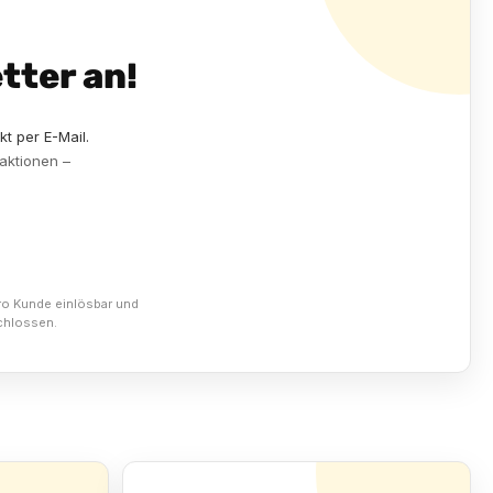
tter an!
kt per E-Mail.
aktionen –
pro Kunde einlösbar und
chlossen.