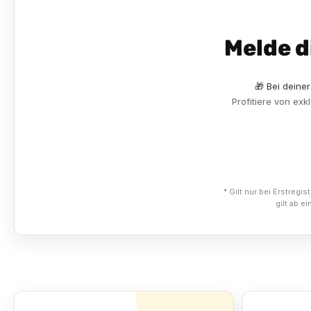
Melde d
🎁 Bei deine
Profitiere von ex
* Gilt nur bei Erstreg
gilt ab 