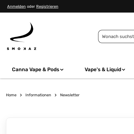
springen
Zur Hauptnavigation springen
Anmelden
oder
Registrieren
Canna Vape & Pods
Vape's & Liquid
Home
Informationen
Newsletter