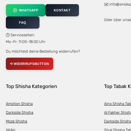
✉️
info@smoka
WHATSAPP
KONTAKT
Oder über uns
FAQ
🕒 Servicezeiten:
Mo–Fr: 11:00–18:00 Uhr
Du möchtest deine Bestellung widerrufen?
⟲ WIDERRUFSBUTTON
Top Shisha Kategorien
Top Tabak K
Amotion Shisha
Aino Shisha Ta
Darkside Shisha
Al Fakher Shish
Moze Shisha
Darkside Shish
XKAH
Stral Shisha Ta