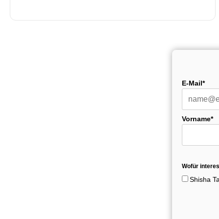
E-Mail*
Vorname*
Wofür interes
Shisha T