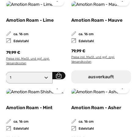
Amotion Roam - Lime
Amotion Roam - Mauve
ca. 16 cm
ca. 16 cm
Edelstahl
Edelstahl
79,99 €
79,99 €
Preise inkl. MwSt. und ggf. zzgl.
Preise inkl. MwSt. und ggf. zzgl.
Versandkosten
Versandkosten
Produkt Anzahl: Gib den gewünschten Wert ein ode
ausverkauft
Amotion Roam - Mint
Amotion Roam - Asher
ca. 16 cm
ca. 16 cm
Edelstahl
Edelstahl