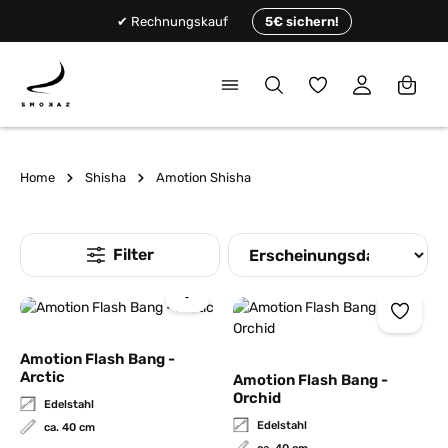
alt springen
✔ Rechnungskauf
5€ sichern!
Du hast 0 Produkte
Home
Shisha
Amotion Shisha
Amotion Flash Bang -
Arctic
Amotion Flash Bang -
Orchid
Edelstahl
Edelstahl
ca. 40 cm