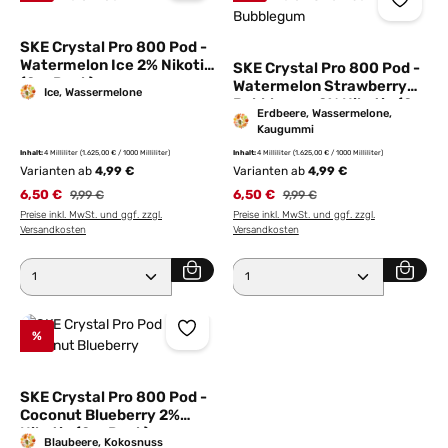
SKE Crystal Pro 800 Pod -
Watermelon Ice 2% Nikotin
SKE Crystal Pro 800 Pod -
(2er Pack)
Watermelon Strawberry
Ice, Wassermelone
Bubblegum 2% Nikotin (2er
Erdbeere, Wassermelone,
Pack)
Kaugummi
Inhalt:
4 Milliliter
(1.625,00 € / 1000 Milliliter)
Inhalt:
4 Milliliter
(1.625,00 € / 1000 Milliliter)
Varianten ab
4,99 €
Varianten ab
4,99 €
6,50 €
Regulärer Preis:
6,50 €
Regulärer Preis:
9,99 €
9,99 €
Preise inkl. MwSt. und ggf. zzgl.
Preise inkl. MwSt. und ggf. zzgl.
Versandkosten
Versandkosten
Produkt Anzahl: Gib den gewünschten Wert ein ode
Produkt Anzahl: Gib den 
%
SKE Crystal Pro 800 Pod -
Coconut Blueberry 2%
Nikotin (2er Pack)
Blaubeere, Kokosnuss