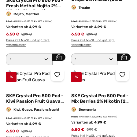
SKE Crystal Pro 800 Pod -
Pack)
Fresh Methol Mojito 2%
Traube
Nikotin (2er Pack)
Mojito, Menthol
Inhalt:
4 Milliliter
(1.625,00 € / 1000 Milliliter)
Inhalt:
4 Milliliter
(1.625,00 € / 1000 Milliliter)
Varianten ab
4,99 €
Varianten ab
4,99 €
6,50 €
Regulärer Preis:
6,50 €
Regulärer Preis:
9,99 €
9,99 €
Preise inkl. MwSt. und ggf. zzgl.
Preise inkl. MwSt. und ggf. zzgl.
Versandkosten
Versandkosten
Produkt Anzahl: Gib den gewünschten Wert ein ode
Produkt Anzahl: Gib den 
%
%
SKE Crystal Pro 800 Pod -
SKE Crystal Pro 800 Pod -
Kiwi Passion Fruit Guava
Mix Berries 2% Nikotin (2er
2% Nikotin (2er Pack)
Pack)
Kiwi, Guave, Passionsfrucht
Beerenmix
Inhalt:
4 Milliliter
(1.625,00 € / 1000 Milliliter)
Inhalt:
4 Milliliter
(1.625,00 € / 1000 Milliliter)
Varianten ab
4,99 €
Varianten ab
4,99 €
6,50 €
Regulärer Preis:
9,99 €
6,50 €
Regulärer Preis:
9,99 €
Preise inkl. MwSt. und ggf. zzgl.