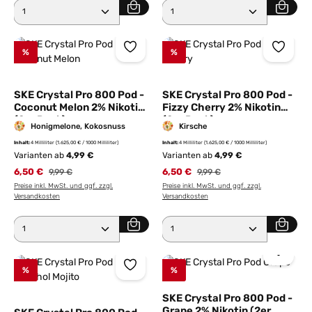
Produkt Anzahl: Gib den gewünschten Wert ein ode
Produkt Anzahl: Gib den 
%
%
SKE Crystal Pro 800 Pod -
SKE Crystal Pro 800 Pod -
Coconut Melon 2% Nikotin
Fizzy Cherry 2% Nikotin
(2er Pack)
(2er Pack)
Honigmelone, Kokosnuss
Kirsche
Inhalt:
4 Milliliter
(1.625,00 € / 1000 Milliliter)
Inhalt:
4 Milliliter
(1.625,00 € / 1000 Milliliter)
Varianten ab
4,99 €
Varianten ab
4,99 €
6,50 €
Regulärer Preis:
6,50 €
Regulärer Preis:
9,99 €
9,99 €
Preise inkl. MwSt. und ggf. zzgl.
Preise inkl. MwSt. und ggf. zzgl.
Versandkosten
Versandkosten
Produkt Anzahl: Gib den gewünschten Wert ein ode
Produkt Anzahl: Gib den 
%
%
SKE Crystal Pro 800 Pod -
Grape 2% Nikotin (2er