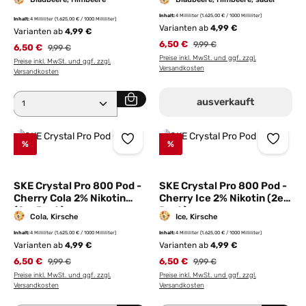
Inhalt:
4 Milliliter
(1.625,00 € / 1000 Milliliter)
Inhalt:
4 Milliliter
(1.625,00 € / 1000 Milliliter)
Varianten ab
4,99 €
Varianten ab
4,99 €
6,50 €
Regulärer Preis:
9,99 €
6,50 €
Regulärer Preis:
9,99 €
Preise inkl. MwSt. und ggf. zzgl.
Preise inkl. MwSt. und ggf. zzgl.
Versandkosten
Versandkosten
Produkt Anzahl: Gib den gewünschten Wert ein ode
ausverkauft
%
%
SKE Crystal Pro 800 Pod -
SKE Crystal Pro 800 Pod -
Cherry Cola 2% Nikotin
Cherry Ice 2% Nikotin (2er
(2er Pack)
Pack)
Cola, Kirsche
Ice, Kirsche
Inhalt:
4 Milliliter
(1.625,00 € / 1000 Milliliter)
Inhalt:
4 Milliliter
(1.625,00 € / 1000 Milliliter)
Varianten ab
4,99 €
Varianten ab
4,99 €
6,50 €
Regulärer Preis:
6,50 €
Regulärer Preis:
9,99 €
9,99 €
Preise inkl. MwSt. und ggf. zzgl.
Preise inkl. MwSt. und ggf. zzgl.
Versandkosten
Versandkosten