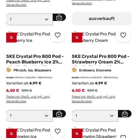
Preise inkl. MwSt. und ggf. zzgl.
Versandkosten
Versandkosten
Produkt Anzahl: Gib den gewünschten Wert ein ode
ausverkauft
%
%
SKE Crystal Pro 800 Pod -
SKE Crystal Pro 800 Pod -
Peach Blueberry Ice 2%
Strawberry Cream 2%
Nikotin (2er Pack)
Nikotin (2er Pack)
Pfirsich, Ice, Blaubeere
Erdbeere, Eiscreme
Inhalt:
4 Milliliter
(1.625,00 € / 1000 Milliliter)
Inhalt:
4 Milliliter
(1.625,00 € / 1000 Milliliter)
Varianten ab
4,99 €
Varianten ab
4,99 €
6,50 €
Regulärer Preis:
6,50 €
Regulärer Preis:
9,99 €
9,99 €
Preise inkl. MwSt. und ggf. zzgl.
Preise inkl. MwSt. und ggf. zzgl.
Versandkosten
Versandkosten
Produkt Anzahl: Gib den gewünschten Wert ein ode
Produkt Anzahl: Gib den 
%
%