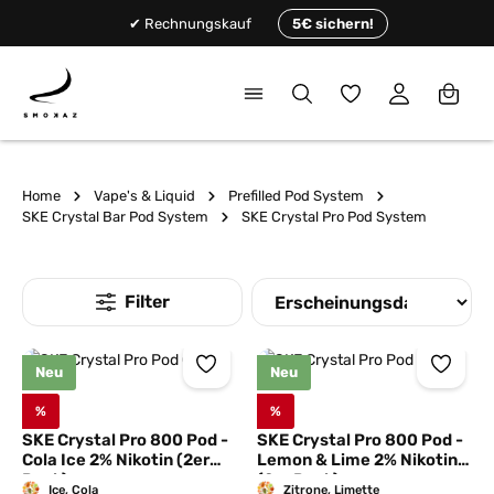
alt springen
✔ Rechnungskauf
5€ sichern!
Du hast 0 Produkte
Home
Vape's & Liquid
Prefilled Pod System
SKE Crystal Bar Pod System
SKE Crystal Pro Pod System
Neu
Neu
%
%
SKE Crystal Pro 800 Pod -
SKE Crystal Pro 800 Pod -
Cola Ice 2% Nikotin (2er
Lemon & Lime 2% Nikotin
Pack)
(2er Pack)
Ice, Cola
Zitrone, Limette