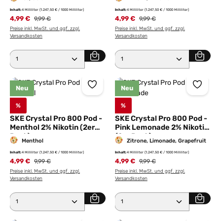
Inhalt:
4 Milliliter
(1.247,50 € / 1000 Milliliter)
Inhalt:
4 Milliliter
(1.247,50 € / 1000 Milliliter)
4,99 €
Regulärer Preis:
4,99 €
Regulärer Preis:
9,99 €
9,99 €
Preise inkl. MwSt. und ggf. zzgl.
Preise inkl. MwSt. und ggf. zzgl.
Versandkosten
Versandkosten
Produkt Anzahl: Gib den gewünschten Wert ein ode
Produkt Anzahl: Gib den 
Neu
Neu
%
%
SKE Crystal Pro 800 Pod -
SKE Crystal Pro 800 Pod -
Menthol 2% Nikotin (2er
Pink Lemonade 2% Nikotin
Pack)
(2er Pack)
Menthol
Zitrone, Limonade, Grapefruit
Inhalt:
4 Milliliter
(1.247,50 € / 1000 Milliliter)
Inhalt:
4 Milliliter
(1.247,50 € / 1000 Milliliter)
4,99 €
Regulärer Preis:
4,99 €
Regulärer Preis:
9,99 €
9,99 €
Preise inkl. MwSt. und ggf. zzgl.
Preise inkl. MwSt. und ggf. zzgl.
Versandkosten
Versandkosten
Produkt Anzahl: Gib den gewünschten Wert ein ode
Produkt Anzahl: Gib den 