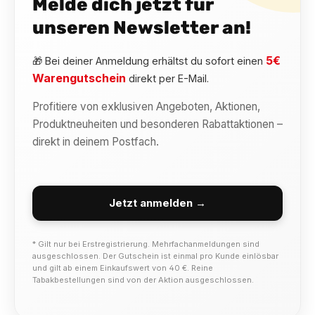
Melde dich jetzt für
unseren Newsletter an!
5€
🎁 Bei deiner Anmeldung erhältst du sofort einen
Warengutschein
direkt per E-Mail.
Profitiere von exklusiven Angeboten, Aktionen,
Produktneuheiten und besonderen Rabattaktionen –
direkt in deinem Postfach.
Jetzt anmelden →
* Gilt nur bei Erstregistrierung. Mehrfachanmeldungen sind
ausgeschlossen. Der Gutschein ist einmal pro Kunde einlösbar
und gilt ab einem Einkaufswert von 40 €. Reine
Tabakbestellungen sind von der Aktion ausgeschlossen.