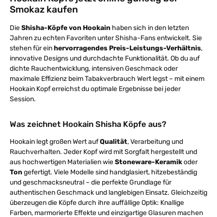
Smokaz kaufen
Die
Shisha-Köpfe von Hookain
haben sich in den letzten
Jahren zu echten Favoriten unter Shisha-Fans entwickelt. Sie
stehen für ein
hervorragendes Preis-Leistungs-Verhältnis
,
innovative Designs und durchdachte Funktionalität. Ob du auf
dichte Rauchentwicklung, intensiven Geschmack oder
maximale Effizienz beim Tabakverbrauch Wert legst – mit einem
Hookain Kopf erreichst du optimale Ergebnisse bei jeder
Session.
Was zeichnet Hookain Shisha Köpfe aus?
Hookain legt großen Wert auf
Qualität
, Verarbeitung und
Rauchverhalten. Jeder Kopf wird mit Sorgfalt hergestellt und
aus hochwertigen Materialien wie
Stoneware-Keramik
oder
Ton
gefertigt. Viele Modelle sind handglasiert, hitzebeständig
und geschmacksneutral – die perfekte Grundlage für
authentischen Geschmack und langlebigen Einsatz. Gleichzeitig
überzeugen die Köpfe durch ihre auffällige Optik: Knallige
Farben, marmorierte Effekte und einzigartige Glasuren machen