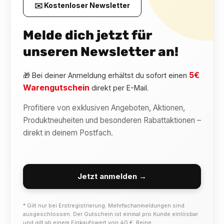
✉️ Kostenloser Newsletter
Melde dich jetzt für
unseren Newsletter an!
5€
🎁 Bei deiner Anmeldung erhältst du sofort einen
Warengutschein
direkt per E-Mail.
Profitiere von exklusiven Angeboten, Aktionen,
Produktneuheiten und besonderen Rabattaktionen –
direkt in deinem Postfach.
Jetzt anmelden →
* Gilt nur bei Erstregistrierung. Mehrfachanmeldungen sind
ausgeschlossen. Der Gutschein ist einmal pro Kunde einlösbar
und gilt ab einem Einkaufswert von 40 €. Reine