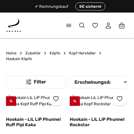
alt springen
✔ Rechnungskauf
5€ sichern!
Du hast 0 Produkte
Home
Zubehör
Köpfe
Kopf Hersteller
Hookain Köpfe
%
%
Hookain - LiL LiP Phunnel
Hookain - LiL LiP Phunnel
Ruff Pipi Kaka
Rockstar