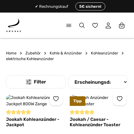
alt springen
✔ Rechnungskauf
5€ sichern!
Du hast 0 Produkte
Home
Zubehör
Kohle & Anzünder
Kohleanzünder
elektrische Kohleanzünder
Tipp
Durchschnittliche Bewertung von 5 von 5 Sternen
Durchschnittliche Bewertung von
Jookah Kohleanzünder -
Jookah / Caesar -
Jackpot
Kohleanzünder Toaster