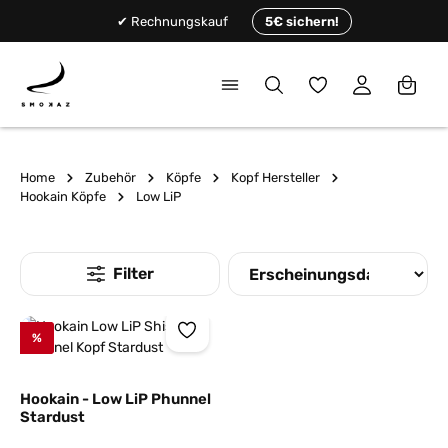
alt springen
✔ Rechnungskauf
5€ sichern!
Du hast 0 Produkte
Home
Zubehör
Köpfe
Kopf Hersteller
Hookain Köpfe
Low LiP
%
Hookain - Low LiP Phunnel
Stardust