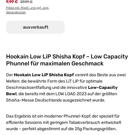
9,99 €
Regulärer Preis:
29,99 €
Preise inkl. MwSt. und ggf. zzgl.
Versandkosten
ausverkauft
Hookain Low LiP Shisha Kopf – Low Capacity
Phunnel für maximalen Geschmack
Der
Hookain Low LiP Shisha Kopf
vereint das Beste aus zwei
Welten: die bewährte Form des LiT LiP für optimale
Geschmacksentfaltung und die innovative
Low-Capacity
Bowl
, die bereits mit dem LOW LOAD 2023 auf der größten
Shisha-Messe Deutschlands ausgezeichnet wurde.
Das Ergebnis ist ein moderner Phunnel-Kopf, der speziell für
effiziente Sessions mit geringem Tabakverbrauch entwickelt
wurde – perfekt abgestimmt auf die 25g Packungsgrößen.