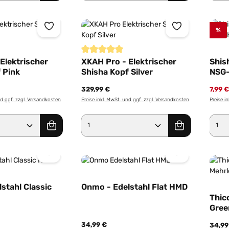
%
iche Bewertung von 5 von 5 Sternen
Durchschnittliche Bewertung von 5 von 5 St
Elektrischer
XKAH Pro - Elektrischer
Shis
 Pink
Shisha Kopf Silver
NSG
329,99 €
7,99 
nd ggf. zzgl. Versandkosten
Preise inkl. MwSt. und ggf. zzgl. Versandkosten
Preise i
Anzahl: Gib den gewünschten Wert ein od
Produkt Anzahl: Gib den g
Pro
stahl Classic
Onmo - Edelstahl Flat HMD
Thicc
Gree
34,99 €
34,99