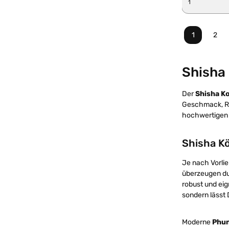
1
2
Seite
Seit
Shisha 
Der
Shisha K
Geschmack, Ra
hochwertigen P
Shisha Kö
Je nach Vorli
überzeugen du
robust und eig
sondern lässt
Moderne
Phun