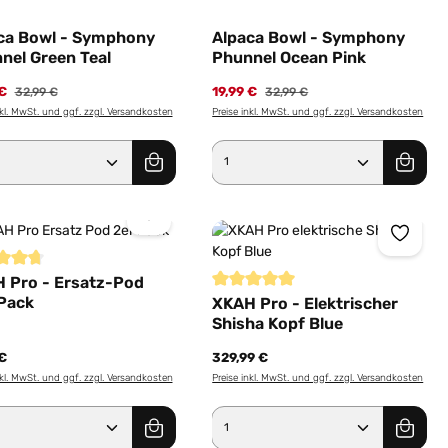
ca Bowl - Symphony
Alpaca Bowl - Symphony
nel Green Teal
Phunnel Ocean Pink
 €
Regulärer Preis:
19,99 €
Regulärer Preis:
32,99 €
32,99 €
nkl. MwSt. und ggf. zzgl. Versandkosten
Preise inkl. MwSt. und ggf. zzgl. Versandkosten
er benutze die Schaltflächen um die Anz
ewünschten Wert ein oder benutze die Sc
dukt Anzahl: Gib den gewünschten Wert e
Produkt Anzahl: Gib 
schnittliche Bewertung von 4.6 von 5 Sternen
 Pro - Ersatz-Pod
Pack
Sternen
Durchschnittliche Bewertung von 5 
XKAH Pro - Elektrischer
Shisha Kopf Blue
 €
329,99 €
nkl. MwSt. und ggf. zzgl. Versandkosten
Preise inkl. MwSt. und ggf. zzgl. Versandkosten
er benutze die Schaltflächen um die Anz
ewünschten Wert ein oder benutze die Sc
dukt Anzahl: Gib den gewünschten Wert e
Produkt Anzahl: Gib 