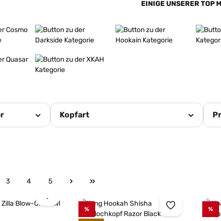
EINIGE UNSERER TOP 
Mehr erfahren
Mehr erfahren
Mehr er
Mehr erfahren
er
Kopfart
Pr
3
4
5
e
Seite
Seite
Seite
%
%