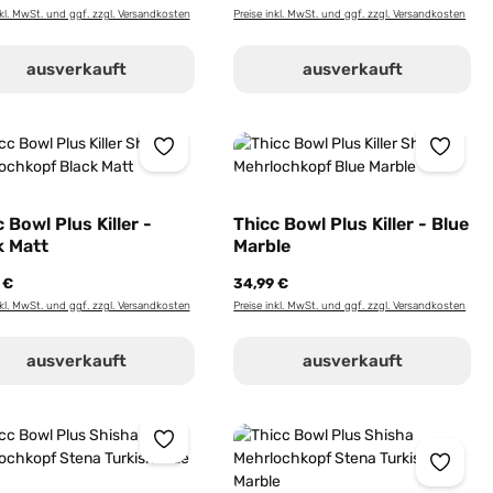
nkl. MwSt. und ggf. zzgl. Versandkosten
Preise inkl. MwSt. und ggf. zzgl. Versandkosten
er benutze die Schaltflächen um die Anz
ewünschten Wert ein oder benutze die Sc
ausverkauft
ausverkauft
 Bowl Plus Killer -
Thicc Bowl Plus Killer - Blue
k Matt
Marble
 €
34,99 €
nkl. MwSt. und ggf. zzgl. Versandkosten
Preise inkl. MwSt. und ggf. zzgl. Versandkosten
er benutze die Schaltflächen um die Anz
ewünschten Wert ein oder benutze die Sc
ausverkauft
ausverkauft