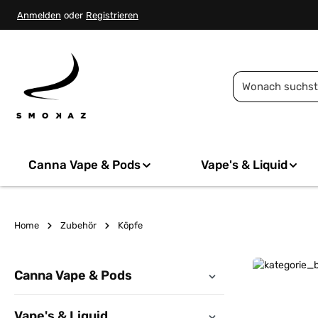
springen
Zur Hauptnavigation springen
Anmelden
oder
Registrieren
Canna Vape & Pods
Vape's & Liquid
Home
Zubehör
Köpfe
Canna Vape & Pods
Bildergalerie 
Mehr erfahren
Vape's & Liquid