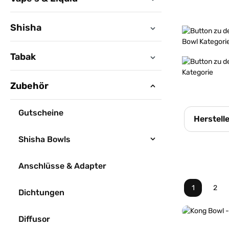
Shisha
Mehr erfahren
Tabak
Mehr erfahren
Zubehör
Gutscheine
Herstell
Shisha Bowls
Anschlüsse & Adapter
1
2
Dichtungen
Seite
Seit
Diffusor