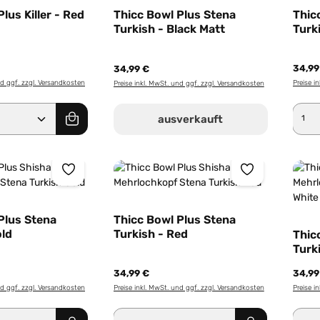
lus Killer - Red
Thicc Bowl Plus Stena
Thic
Turkish - Black Matt
Turk
34,99
34,99 €
nd ggf. zzgl. Versandkosten
Preise i
Preise inkl. MwSt. und ggf. zzgl. Versandkosten
Anzahl: Gib den gewünschten Wert ein od
Pro
ausverkauft
Plus Stena
Thicc Bowl Plus Stena
old
Turkish - Red
Thic
Turk
34,99 €
34,99
nd ggf. zzgl. Versandkosten
Preise inkl. MwSt. und ggf. zzgl. Versandkosten
Preise i
Anzahl: Gib den gewünschten Wert ein od
Produkt Anzahl: Gib den g
Pro