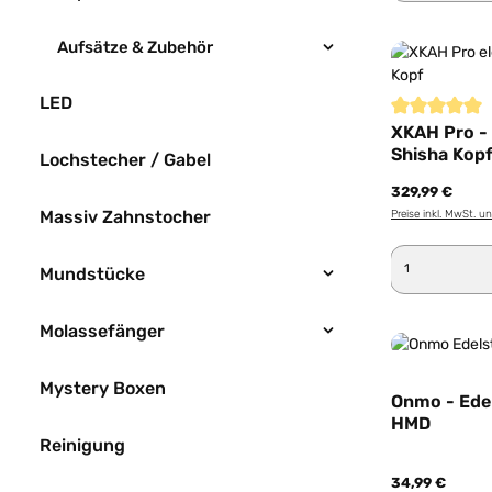
Aufsätze & Zubehör
LED
Durchschnittl
XKAH Pro - 
Shisha Kopf
Lochstecher / Gabel
329,99 €
Massiv Zahnstocher
Preise inkl. MwSt. u
Produkt 
Mundstücke
Molassefänger
Mystery Boxen
Onmo - Edel
HMD
Reinigung
34,99 €