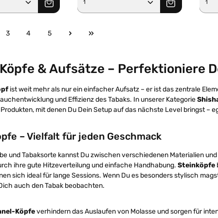
3
4
5
e
Seite
Seite
Seite
Köpfe & Aufsätze – Perfektioniere 
opf
ist weit mehr als nur ein einfacher Aufsatz – er ist das zentrale El
uchentwicklung und Effizienz des Tabaks. In unserer Kategorie
Shish
rodukten, mit denen Du Dein Setup auf das nächste Level bringst – ega
pfe – Vielfalt für jeden Geschmack
ebe und Tabaksorte kannst Du zwischen verschiedenen Materialien un
rch ihre gute Hitzeverteilung und einfache Handhabung.
Steinköpfe
nen sich ideal für lange Sessions. Wenn Du es besonders stylisch magst
 Dich auch den Tabak beobachten.
nel-Köpfe
verhindern das Auslaufen von Molasse und sorgen für in