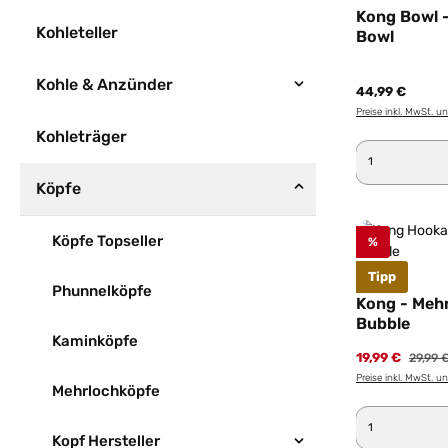
Kong Bowl -
Kohleteller
Bowl
Kohle & Anzünder
44,99 €
Preise inkl. MwSt. u
Kohleträger
Produkt 
Köpfe
Köpfe Topseller
%
Tipp
Phunnelköpfe
Kong - Meh
Bubble
Kaminköpfe
19,99 €
Regulär
29,99 
Preise inkl. MwSt. u
Mehrlochköpfe
Produkt 
Kopf Hersteller