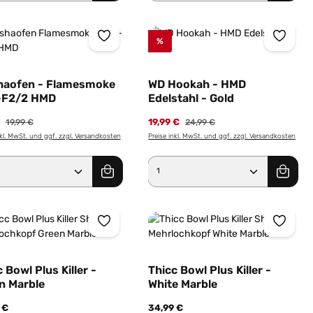
%
ernen
haofen - Flamesmoke
WD Hookah - HMD
-F2/2 HMD
Edelstahl - Gold
€
Regulärer Preis:
19,99 €
Regulärer Preis:
19,99 €
24,99 €
nkl. MwSt. und ggf. zzgl. Versandkosten
Preise inkl. MwSt. und ggf. zzgl. Versandkosten
er benutze die Schaltflächen um die Anz
ewünschten Wert ein oder benutze die Sc
dukt Anzahl: Gib den gewünschten Wert e
Produkt Anzahl: Gib 
 Bowl Plus Killer -
Thicc Bowl Plus Killer -
n Marble
White Marble
 €
34,99 €