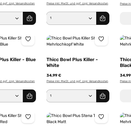
nd ggf. zzgl. Versandkosten
Preise inkl. MwSt. und ggf. zzgl. Versandkosten
Preise i
Anzahl: Gib den gewünschten Wert ein od
Produkt Anzahl: Gib den g
lus Killer - Blue
Thicc Bowl Plus Killer -
Thicc
White
Blac
34,99 €
34,99
nd ggf. zzgl. Versandkosten
Preise inkl. MwSt. und ggf. zzgl. Versandkosten
Preise i
Anzahl: Gib den gewünschten Wert ein od
Produkt Anzahl: Gib den g