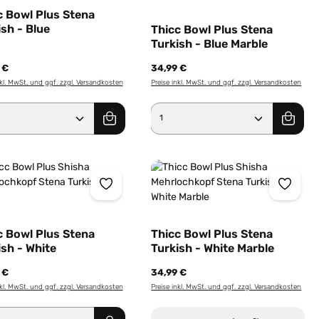
c Bowl Plus Stena
ish - Blue
Thicc Bowl Plus Stena
Turkish - Blue Marble
 €
34,99 €
nkl. MwSt. und ggf. zzgl. Versandkosten
Preise inkl. MwSt. und ggf. zzgl. Versandkosten
er benutze die Schaltflächen um die Anz
dukt Anzahl: Gib den gewünschten Wert e
Produkt Anzahl: Gib 
c Bowl Plus Stena
Thicc Bowl Plus Stena
ish - White
Turkish - White Marble
 €
34,99 €
nkl. MwSt. und ggf. zzgl. Versandkosten
Preise inkl. MwSt. und ggf. zzgl. Versandkosten
er benutze die Schaltflächen um die Anz
ewünschten Wert ein oder benutze die Sc
dukt Anzahl: Gib den gewünschten Wert e