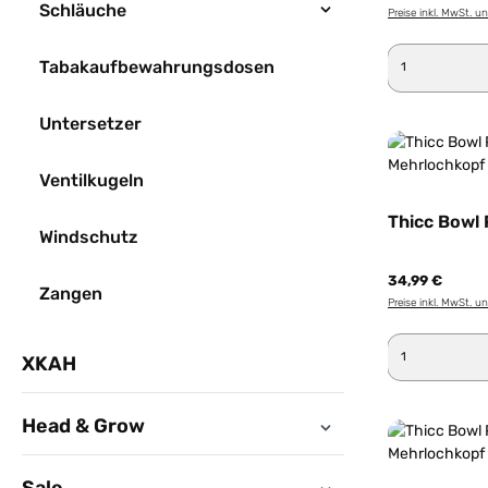
Schläuche
Preise inkl. MwSt. u
Produkt 
Tabakaufbewahrungsdosen
Untersetzer
Ventilkugeln
Thicc Bowl P
Windschutz
34,99 €
Zangen
Preise inkl. MwSt. u
Produkt 
XKAH
Head & Grow