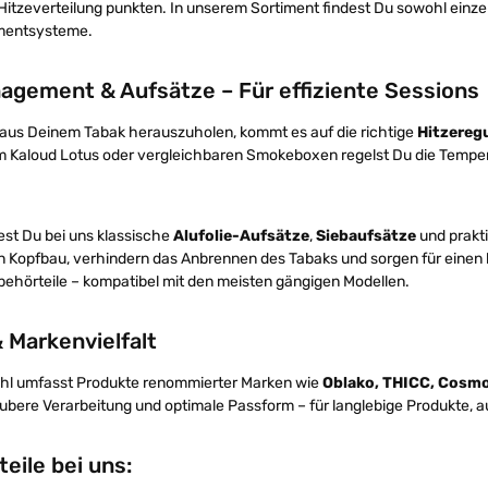
Hitzeverteilung punkten. In unserem Sortiment findest Du sowohl einz
mentsysteme.
agement & Aufsätze – Für effiziente Sessions
aus Deinem Tabak herauszuholen, kommt es auf die richtige
Hitzereg
 Kaloud Lotus oder vergleichbaren Smokeboxen regelst Du die Temperat
dest Du bei uns klassische
Alufolie-Aufsätze
,
Siebaufsätze
und prakt
n Kopfbau, verhindern das Anbrennen des Tabaks und sorgen für einen 
ehörteile – kompatibel mit den meisten gängigen Modellen.
& Markenvielfalt
l umfasst Produkte renommierter Marken wie
Oblako, THICC, Cosm
aubere Verarbeitung und optimale Passform – für langlebige Produkte, a
teile bei uns: