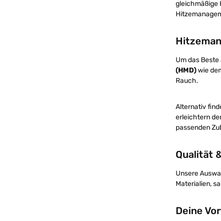
gleichmäßige 
Hitzemanage
Hitzeman
Um das Beste 
(HMD)
wie dem
Rauch.
Alternativ fin
erleichtern de
passenden Zub
Qualität 
Unsere Auswah
Materialien, s
Deine Vor