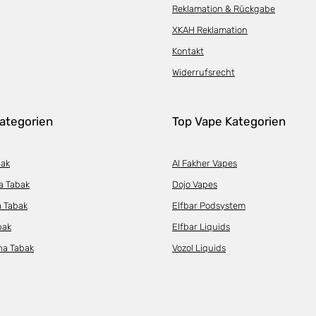
Reklamation & Rückgabe
XKAH Reklamation
Kontakt
Widerrufsrecht
ategorien
Top Vape Kategorien
bak
Al Fakher Vapes
a Tabak
Dojo Vapes
a Tabak
Elfbar Podsystem
bak
Elfbar Liquids
ha Tabak
Vozol Liquids