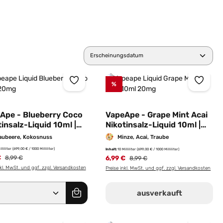
%
Ape - Blueberry Coco
VapeApe - Grape Mint Acai
insalz-Liquid 10ml |
Nikotinsalz-Liquid 10ml |
g/ml
20mg/ml
aubeere, Kokosnuss
Minze, Acai, Traube
illiliter
(699,00 € / 1000 Milliliter)
Inhalt:
10 Milliliter
(699,00 € / 1000 Milliliter)
€
Regulärer Preis:
6,99 €
Regulärer Preis:
8,99 €
8,99 €
nkl. MwSt. und ggf. zzgl. Versandkosten
Preise inkl. MwSt. und ggf. zzgl. Versandkosten
er benutze die Schaltflächen um die Anz
ewünschten Wert ein oder benutze die Sc
dukt Anzahl: Gib den gewünschten Wert e
ausverkauft