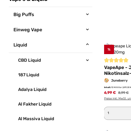
Big Puffs
Einweg Vape
Liquid
%
CBD Liquid
Durchschnittl
VapeApe - 
Nikotinsalz-
187 Liquid
20mg/ml
Juneberry
Inhalt:
10 Milliliter
(699,00 €
Adalya Liquid
6,99 €
Regulär
8,99 €
Preise inkl. MwSt. u
Al Fakher Liquid
Produkt 
Al Massiva Liquid