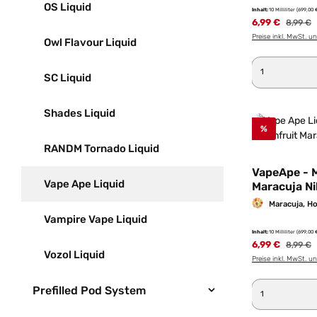
OS Liquid
Inhalt:
10 Milliliter
(699,00 €
6,99 €
Regulär
8,99 €
Preise inkl. MwSt. u
Owl Flavour Liquid
Produkt 
SC Liquid
Shades Liquid
%
RANDM Tornado Liquid
VapeApe - M
Vape Ape Liquid
Maracuja Ni
Liquid 10ml
Maracuja, H
Vampire Vape Liquid
Inhalt:
10 Milliliter
(699,00 €
6,99 €
Regulär
8,99 €
Vozol Liquid
Preise inkl. MwSt. u
Produkt 
Prefilled Pod System