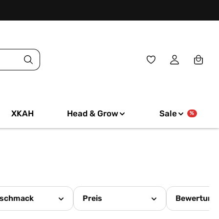
Du hast 0 Produkte
XKAH
Head & Grow
Sale
%
schmack
Preis
Bewertung 