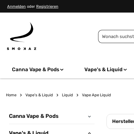
springen
Zur Hauptnavigation springen
Anmelden
oder
Registrieren
Canna Vape & Pods
Vape's & Liquid
Home
Vape's & Liquid
Liquid
Vape Ape Liquid
Canna Vape & Pods
Herstelle
Vape's & Liquid