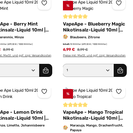
%
ernen
Durchschnittliche Bewertung von 5 
Ape - Berry Mint
VapeApe - Blueberry Magic
insalz-Liquid 10ml |
Nikotinsalz-Liquid 10ml |
g/ml
20mg/ml
erenmix, Minze
Blaubeere, Zitrone
illiliter
(699,00 € / 1000 Milliliter)
Inhalt:
10 Milliliter
(699,00 € / 1000 Milliliter)
€
Regulärer Preis:
6,99 €
Regulärer Preis:
8,99 €
8,99 €
nkl. MwSt. und ggf. zzgl. Versandkosten
Preise inkl. MwSt. und ggf. zzgl. Versandkosten
dukt Anzahl: Gib den gewünschten Wert e
Produkt Anzahl: Gib 
%
ernen
Durchschnittliche Bewertung von 5 
Ape - Lemon Drink
VapeApe - Mango Tropical
insalz-Liquid 10ml |
Nikotinsalz-Liquid 10ml |
g/ml
20mg/ml
nze, Limette, Johannisbeere
Maracuja, Mango, Drachenfrucht,
Papaya