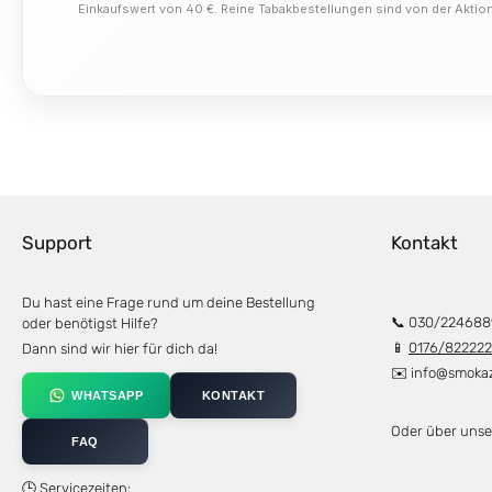
Einkaufswert von 40 €. Reine Tabakbestellungen sind von der Akti
Support
Kontakt
Du hast eine Frage rund um deine Bestellung
📞 030/224688
oder benötigst Hilfe?
📱
0176/82222
Dann sind wir hier für dich da!
✉️
info@smoka
WHATSAPP
KONTAKT
Oder über uns
FAQ
🕒 Servicezeiten: