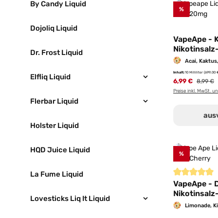
By Candy Liquid
%
Dojoliq Liquid
VapeApe - K
Nikotinsalz-
Dr. Frost Liquid
20mg/ml
Acai, Kaktus,
Inhalt:
10 Milliliter
(699,00 €
Elfliq Liquid
6,99 €
Regulär
8,99 €
Preise inkl. MwSt. u
Flerbar Liquid
aus
Holster Liquid
HQD Juice Liquid
%
La Fume Liquid
Durchschnittl
VapeApe - 
Nikotinsalz-
Lovesticks Liq It Liquid
20mg/ml
Limonade, K