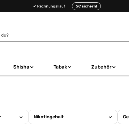
✔ Rechnungskauf
5€ sichern!
Shisha
Tabak
Zubehör
r
Nikotingehalt
Ge