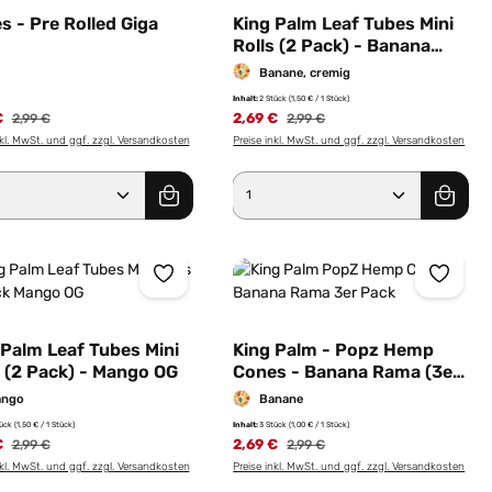
s - Pre Rolled Giga
King Palm Leaf Tubes Mini
Rolls (2 Pack) - Banana
Cream
Banane, cremig
Inhalt:
2 Stück
(1,50 € / 1 Stück)
€
2,69 €
2,99 €
2,99 €
nkl. MwSt. und ggf. zzgl. Versandkosten
Preise inkl. MwSt. und ggf. zzgl. Versandkosten
er benutze die Schaltflächen um die Anz
ewünschten Wert ein oder benutze die Sc
dukt Anzahl: Gib den gewünschten Wert e
Produkt Anzahl: Gib 
 Palm Leaf Tubes Mini
King Palm - Popz Hemp
s (2 Pack) - Mango OG
Cones - Banana Rama (3er
Pack)
ngo
Banane
tück
(1,50 € / 1 Stück)
Inhalt:
3 Stück
(1,00 € / 1 Stück)
€
2,69 €
2,99 €
2,99 €
nkl. MwSt. und ggf. zzgl. Versandkosten
Preise inkl. MwSt. und ggf. zzgl. Versandkosten