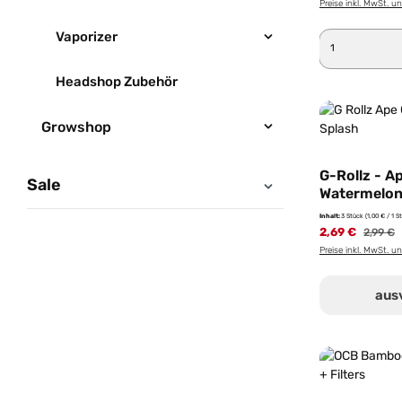
Preise inkl. MwSt. u
Vaporizer
Produkt 
Headshop Zubehör
Growshop
G-Rollz - A
Sale
Watermelon
Inhalt:
3 Stück
(1,00 € / 1 S
2,69 €
2,99 €
Preise inkl. MwSt. u
aus