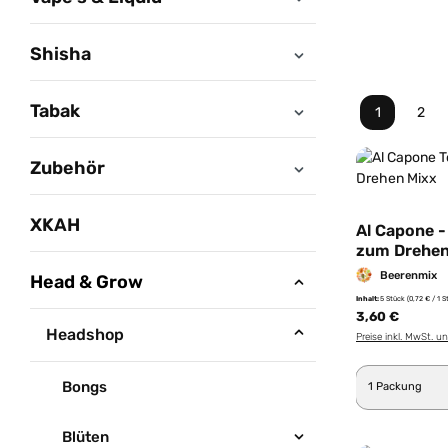
Shisha
Tabak
1
2
Seite
Seit
Zubehör
XKAH
Al Capone -
zum Drehen
Beerenmix
Head & Grow
Inhalt:
5 Stück
(0,72 € / 1 S
3,60 €
Headshop
Preise inkl. MwSt. u
Produkt 
Bongs
Blüten