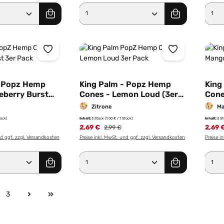
Anzahl: Gib den gewünschten Wert ein od
Produkt Anzahl: Gib den g
Pro
- Popz Hemp
King Palm - Popz Hemp
King
eberry Burst
Cones - Lemon Loud (3er
Cone
Pack)
Pack
Zitrone
Ma
tück)
Inhalt:
3 Stück
(1,00 € / 1 Stück)
Inhalt:
3 S
2,69 €
2,69 
2,99 €
nd ggf. zzgl. Versandkosten
Preise inkl. MwSt. und ggf. zzgl. Versandkosten
Preise i
Anzahl: Gib den gewünschten Wert ein od
Produkt Anzahl: Gib den g
Pro
3
e
Seite