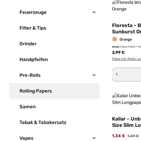
Feuerzeuge
Floresta - 
Filter & Tips
Sunburst O
Orange
Grinder
Inhalt:
3 Stück
(1,00 € / 1 S
2,99 €
Handpfeifen
Preise inkl. MwSt. u
Produkt 
Pre-Rolls
Rolling Papers
Samen
Kailar - Un
Tabak & Tabakersatz
Size Slim L
Edition 1
1,34 €
1,49 €
Vapes