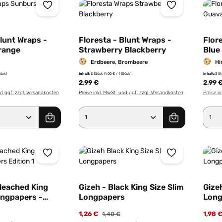
Blunt Wraps -
Floresta - Blunt Wraps -
Flor
range
Strawberry Blackberry
Blue
Erdbeere, Brombeere
Hi
tück)
Inhalt:
3 Stück
(1,00 € / 1 Stück)
Inhalt:
3 S
2,99 €
2,99 
nd ggf. zzgl. Versandkosten
Preise inkl. MwSt. und ggf. zzgl. Versandkosten
Preise i
Anzahl: Gib den gewünschten Wert ein od
Produkt Anzahl: Gib den g
Pro
bleached King
Gizeh - Black King Size Slim
Gizeh
ongpapers -
Longpapers
Long
1,26 €
1,98 
1,40 €