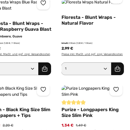
Floresta - Blunt Wraps -
Natural Flavor
esta - Blunt Wraps -
 Raspberry Guava Blast
mbeere, Guave
tück
(1,00 € / 1 Stück)
Inhalt:
3 Stück
(1,00 € / 1 Stück)
€
2,99 €
nkl. MwSt. und ggf. zzgl. Versandkosten
Preise inkl. MwSt. und ggf. zzgl. Versandkosten
er benutze die Schaltflächen um die Anz
ewünschten Wert ein oder benutze die Sc
dukt Anzahl: Gib den gewünschten Wert e
Produkt Anzahl: Gib 
Durchschnittliche Bewertung von 5 
 - Black King Size Slim
Purize - Longpapers King
papers + Tips
Size Slim Pink
€
1,34 €
2,20 €
1,49 €