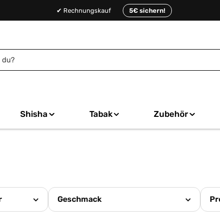
✔ Rechnungskauf
5€ sichern!
Shisha
Tabak
Zubehör
r
Geschmack
Pr