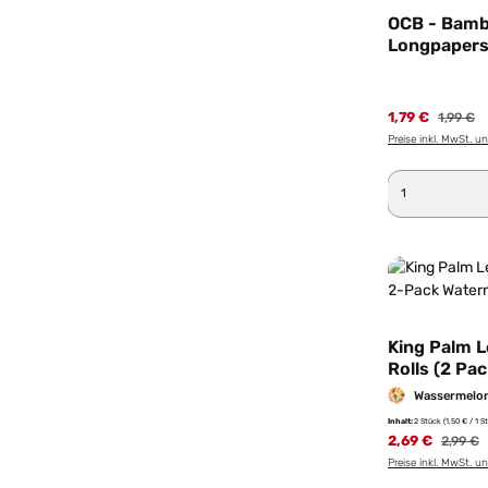
OCB - Bamb
Longpapers 
1,79 €
1,99 €
Preise inkl. MwSt. u
Produkt 
King Palm L
Rolls (2 Pa
Wave
Wassermelo
Inhalt:
2 Stück
(1,50 € / 1 S
2,69 €
2,99 €
Preise inkl. MwSt. u