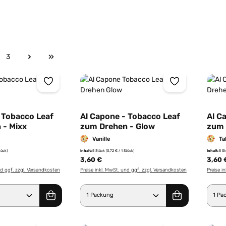
3
e
Seite
 Tobacco Leaf
Al Capone - Tobacco Leaf
Al C
 - Mixx
zum Drehen - Glow
zum 
Vanille
Ta
tück)
Inhalt:
5 Stück
(0,72 € / 1 Stück)
Inhalt:
5 S
3,60 €
3,60 
nd ggf. zzgl. Versandkosten
Preise inkl. MwSt. und ggf. zzgl. Versandkosten
Preise i
Anzahl: Gib den gewünschten Wert ein od
Produkt Anzahl: Gib den g
Pro