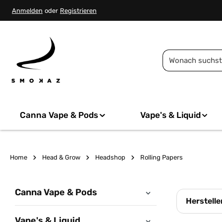
springen
Zur Hauptnavigation springen
Anmelden
oder
Registrieren
Canna Vape & Pods
Vape's & Liquid
Home
Head & Grow
Headshop
Rolling Papers
Canna Vape & Pods
Herstelle
Vape's & Liquid