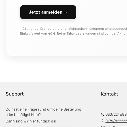
Jetzt anmelden →
* Gilt nur bei Erstregistrierung. Mehrfachanmeldungen sind ausgesc
Einkaufswert von 40 €. Reine Tabakbestellungen sind von der Akti
Support
Kontakt
Du hast eine Frage rund um deine Bestellung
📞 030/224688
oder benötigst Hilfe?
📱
0176/82222
Dann sind wir hier für dich da!