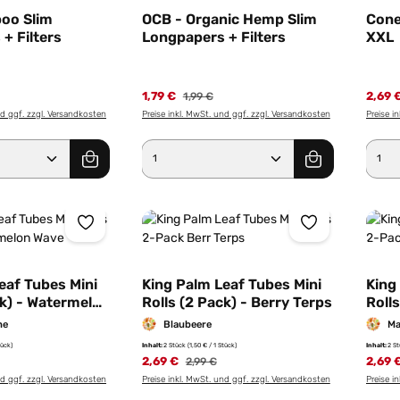
oo Slim
OCB - Organic Hemp Slim
Cone
+ Filters
Longpapers + Filters
XXL
1,79 €
2,69 
1,99 €
nd ggf. zzgl. Versandkosten
Preise inkl. MwSt. und ggf. zzgl. Versandkosten
Preise i
Anzahl: Gib den gewünschten Wert ein od
Produkt Anzahl: Gib den g
Pro
eaf Tubes Mini
King Palm Leaf Tubes Mini
King
ck) - Watermelon
Rolls (2 Pack) - Berry Terps
Roll
ne
Blaubeere
Ma
tück)
Inhalt:
2 Stück
(1,50 € / 1 Stück)
Inhalt:
2 S
2,69 €
2,69 
2,99 €
nd ggf. zzgl. Versandkosten
Preise inkl. MwSt. und ggf. zzgl. Versandkosten
Preise i