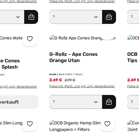
nd ggf. zzgl. Versandkosten
Preise inkl. MwSt. und ggf. zzgl. Versandkosten
Preise i
Anzahl: Gib den gewünschten Wert ein od
Produkt Anzahl: Gib den g
Pro
G-Rollz - Ape Cones
OCB 
Orange Utan
Tips
pe Cones
 Splash
Inhalt:
3 Stück
(1,00 € / 1 Stück)
tück)
2,69 €
2,69 
2,99 €
Preise inkl. MwSt. und ggf. zzgl. Versandkosten
Preise i
nd ggf. zzgl. Versandkosten
Produkt Anzahl: Gib den g
Pro
verkauft