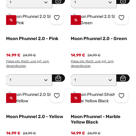
Produkt Anzahl: Gib den gewünschten Wert ein ode
Produkt Anzahl: Gib den 
%
%
Moon Phunnel 2.0 - Pink
Moon Phunnel 2.0 - Green
14,99 €
Regulärer Preis:
14,99 €
Regulärer Preis:
24,99 €
24,99 €
Preise inkl. MwSt. und ggf. zzgl.
Preise inkl. MwSt. und ggf. zzgl.
Versandkosten
Versandkosten
Produkt Anzahl: Gib den gewünschten Wert ein ode
Produkt Anzahl: Gib den 
%
%
Moon Phunnel 2.0 - Yellow
Moon Phunnel - Marble
Yellow Black
14,99 €
Regulärer Preis:
14,99 €
Regulärer Preis:
24,99 €
24,99 €