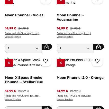
%
%
Moon Phunnel - Violet
Moon Phunnel -
Aquamarine
14,99 €
Regulärer Preis:
14,99 €
Regulärer Preis:
24,99 €
24,99 €
Preise inkl. MwSt. und ggf. zzgl.
Preise inkl. MwSt. und ggf. zzgl.
Versandkosten
Versandkosten
Produkt Anzahl: Gib den gewünschten Wert ein ode
Produkt Anzahl: Gib den 
%
%
Moon X Space Smoke
Moon Phunnel 2.0 - Orange
Phunnel - Stellar Blue
14,99 €
Regulärer Preis:
14,99 €
Regulärer Preis:
24,99 €
24,99 €
Preise inkl. MwSt. und ggf. zzgl.
Preise inkl. MwSt. und ggf. zzgl.
Versandkosten
Versandkosten