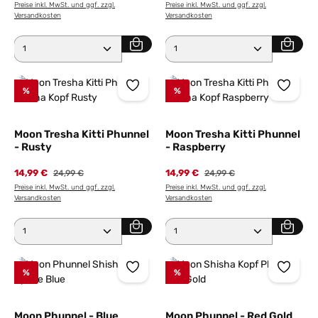
Preise inkl. MwSt. und ggf. zzgl.
Preise inkl. MwSt. und ggf. zzgl.
Versandkosten
Versandkosten
Produkt Anzahl: Gib den gewünschten Wert ein ode
Produkt Anzahl: Gib den 
%
%
Moon Tresha Kitti Phunnel
Moon Tresha Kitti Phunnel
- Rusty
- Raspberry
14,99 €
Regulärer Preis:
14,99 €
Regulärer Preis:
24,99 €
24,99 €
Preise inkl. MwSt. und ggf. zzgl.
Preise inkl. MwSt. und ggf. zzgl.
Versandkosten
Versandkosten
Produkt Anzahl: Gib den gewünschten Wert ein ode
Produkt Anzahl: Gib den 
%
%
Moon Phunnel - Blue
Moon Phunnel - Red Gold