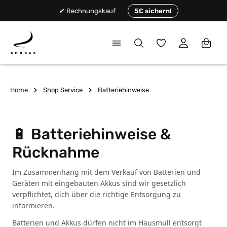
alt springen
✔ Rechnungskauf
5€ sichern!
Du hast 0 Produkte
Home
Shop Service
Batteriehinweise
🔋 Batteriehinweise &
Rücknahme
Im Zusammenhang mit dem Verkauf von Batterien und
Geräten mit eingebauten Akkus sind wir gesetzlich
verpflichtet, dich über die richtige Entsorgung zu
informieren.
Batterien und Akkus dürfen nicht im Hausmüll entsorgt