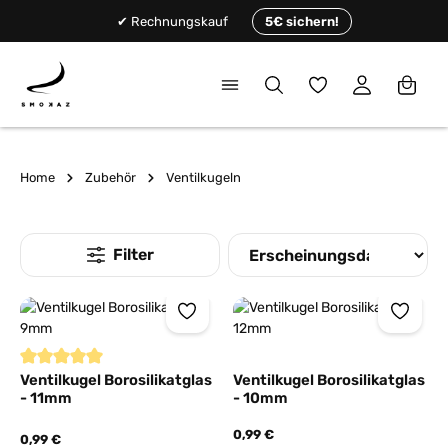
alt springen
✔ Rechnungskauf
5€ sichern!
Du hast 0 Produkte
Home
Zubehör
Ventilkugeln
Durchschnittliche Bewertung von 5 von 5 Sternen
Ventilkugel Borosilikatglas
Ventilkugel Borosilikatglas
- 11mm
- 10mm
0,99 €
0,99 €