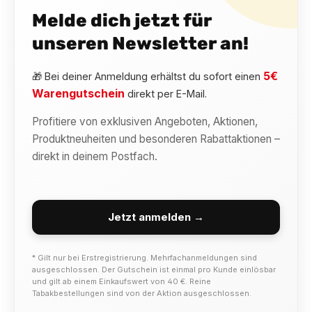
Melde dich jetzt für
unseren Newsletter an!
5€
🎁 Bei deiner Anmeldung erhältst du sofort einen
Warengutschein
direkt per E-Mail.
Profitiere von exklusiven Angeboten, Aktionen,
Produktneuheiten und besonderen Rabattaktionen –
direkt in deinem Postfach.
Jetzt anmelden →
* Gilt nur bei Erstregistrierung. Mehrfachanmeldungen sind
ausgeschlossen. Der Gutschein ist einmal pro Kunde einlösbar
und gilt ab einem Einkaufswert von 40 €. Reine
Tabakbestellungen sind von der Aktion ausgeschlossen.