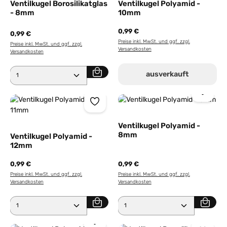
Ventilkugel Borosilikatglas
Ventilkugel Polyamid -
- 8mm
10mm
0,99 €
0,99 €
Preise inkl. MwSt. und ggf. zzgl.
Preise inkl. MwSt. und ggf. zzgl.
Versandkosten
Versandkosten
Produkt Anzahl: Gib den gewünschten Wert ein ode
ausverkauft
Ventilkugel Polyamid -
8mm
Ventilkugel Polyamid -
12mm
0,99 €
0,99 €
Preise inkl. MwSt. und ggf. zzgl.
Preise inkl. MwSt. und ggf. zzgl.
Versandkosten
Versandkosten
Produkt Anzahl: Gib den gewünschten Wert ein ode
Produkt Anzahl: Gib den 