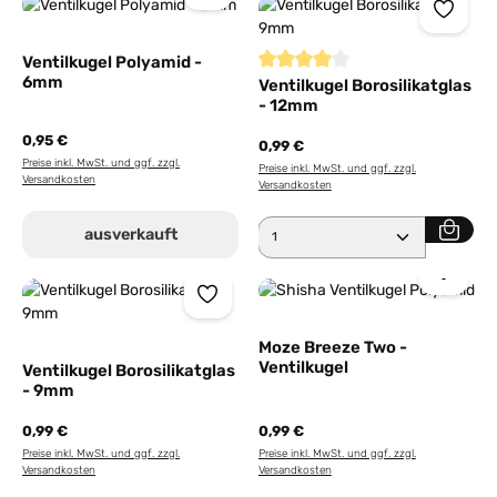
Ventilkugel Polyamid -
6mm
Durchschnittliche Bewertung von
Ventilkugel Borosilikatglas
- 12mm
0,95 €
0,99 €
Preise inkl. MwSt. und ggf. zzgl.
Preise inkl. MwSt. und ggf. zzgl.
Versandkosten
Versandkosten
Produkt Anzahl: Gib den 
ausverkauft
Moze Breeze Two -
Ventilkugel
Ventilkugel Borosilikatglas
- 9mm
0,99 €
0,99 €
Preise inkl. MwSt. und ggf. zzgl.
Preise inkl. MwSt. und ggf. zzgl.
Versandkosten
Versandkosten