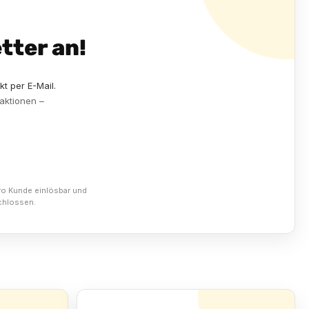
tter an!
kt per E-Mail.
aktionen –
pro Kunde einlösbar und
chlossen.