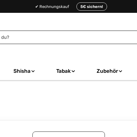
✔ Rechnungskauf
5€ sichern!
Shisha
Tabak
Zubehör