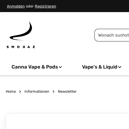
springen
Zur Hauptnavigation springen
Anmelden
oder
Registrieren
Canna Vape & Pods
Vape's & Liquid
Home
Informationen
Newsletter