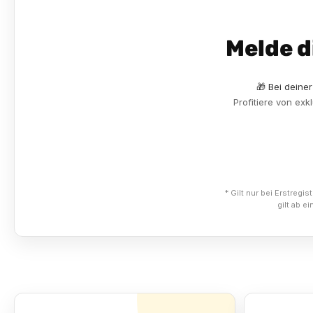
Melde d
🎁 Bei deine
Profitiere von ex
* Gilt nur bei Erstreg
gilt ab 