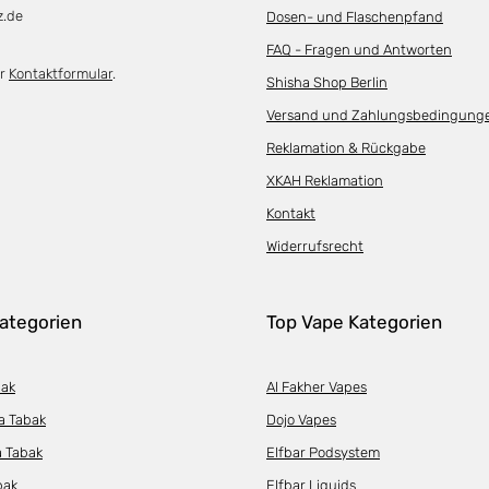
z.de
Dosen- und Flaschenpfand
FAQ - Fragen und Antworten
er
Kontaktformular
.
Shisha Shop Berlin
Versand und Zahlungsbedingung
Reklamation & Rückgabe
XKAH Reklamation
Kontakt
Widerrufsrecht
ategorien
Top Vape Kategorien
bak
Al Fakher Vapes
a Tabak
Dojo Vapes
a Tabak
Elfbar Podsystem
bak
Elfbar Liquids