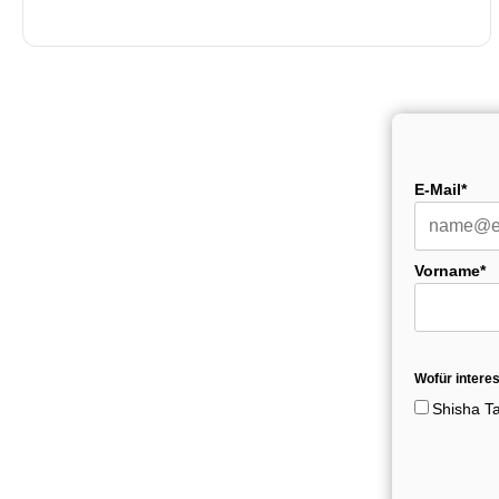
E-Mail*
Vorname*
Wofür interes
Shisha T