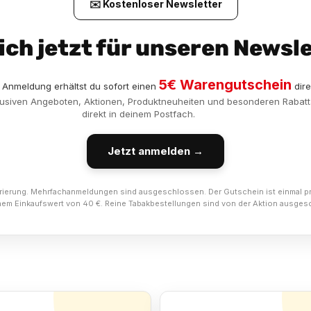
✉️ Kostenloser Newsletter
ich jetzt für unseren Newsle
5€ Warengutschein
r Anmeldung erhältst du sofort einen
dire
klusiven Angeboten, Aktionen, Produktneuheiten und besonderen Rabatt
direkt in deinem Postfach.
Jetzt anmelden →
istrierung. Mehrfachanmeldungen sind ausgeschlossen. Der Gutschein ist einmal 
einem Einkaufswert von 40 €. Reine Tabakbestellungen sind von der Aktion ausges