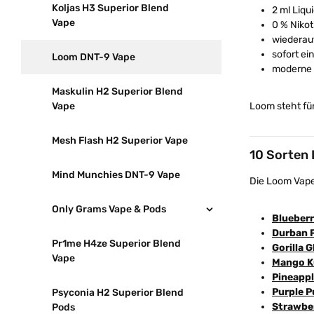
Koljas H3 Superior Blend
2 ml Liqu
Vape
0 % Nikot
wiederau
sofort ei
Loom DNT-9 Vape
moderne 
Maskulin H2 Superior Blend
Loom steht für
Vape
Mesh Flash H2 Superior Vape
10 Sorten
Mind Munchies DNT-9 Vape
Die Loom Vape
Only Grams Vape & Pods
Blueber
Durban 
Pr1me H4ze Superior Blend
Gorilla G
Vape
Mango K
Pineapp
Purple 
Psyconia H2 Superior Blend
Strawber
Pods