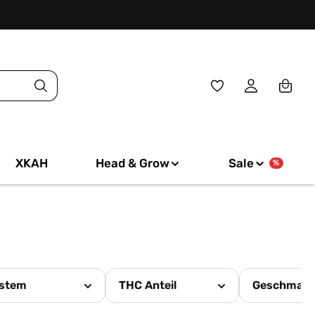
Du hast 0 Produkte
XKAH
Head & Grow
Sale
%
stem
THC Anteil
Geschmac