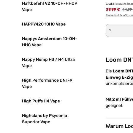
Haftbefehl V2 10-OH-HHCP
Inhalt:
2 Milliliter
(19.995,00
Vape
39,99 €
Regulä
44,99
Preise inkl. MwSt. u
HAPPY420 10HC Vape
Produkt 
Happys Amsterdam 10-OH-
HHC Vape
Loom DNT
Happy Hemp H3 / H4 Ultra
Vape
Die
Loom DNT
Einweg E-Zig
High Performance DNT-9
unkompliziert
Vape
Mit
2 ml Füll
High Puffs H4 Vape
geeignet.
Highclans by Psyconia
Superior Vape
Warum Lo