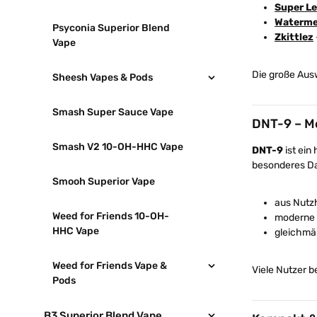
Super L
Waterme
Psyconia Superior Blend
Zkittlez
Vape
Die große Ausw
Sheesh Vapes & Pods
Smash Super Sauce Vape
DNT-9 – M
Smash V2 10-OH-HHC Vape
DNT-9
ist ein
besonderes Da
Smooh Superior Vape
aus Nutz
Weed for Friends 10-OH-
moderne 
HHC Vape
gleichmä
Weed for Friends Vape &
Viele Nutzer b
Pods
B3 Superior Blend Vape