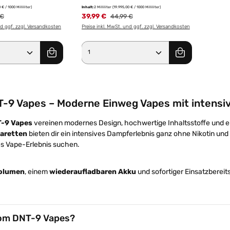
 € / 1000 Milliliter)
Inhalt:
2 Milliliter
(19.995,00 € / 1000 Milliliter)
rer Preis:
39,99 €
Regulärer Preis:
 €
44,99 €
nd ggf. zzgl. Versandkosten
Preise inkl. MwSt. und ggf. zzgl. Versandkosten
Anzahl: Gib den gewünschten Wert ein od
Produkt Anzahl: Gib den g
-9 Vapes – Moderne Einweg Vapes mit intens
-9 Vapes
vereinen modernes Design, hochwertige Inhaltsstoffe und 
aretten
bieten dir ein intensives Dampferlebnis ganz ohne Nikotin und T
es Vape-Erlebnis suchen.
volumen
, einem
wiederaufladbaren Akku
und sofortiger Einsatzbereit
om DNT-9 Vapes?