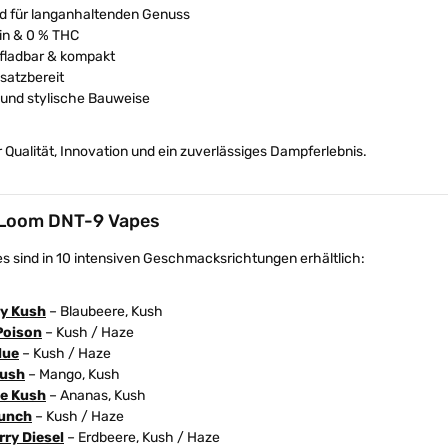
id für langanhaltenden Genuss
in & 0 % THC
fladbar & kompakt
nsatzbereit
und stylische Bauweise
 Qualität, Innovation und ein zuverlässiges Dampferlebnis.
 Loom DNT-9 Vapes
s sind in 10 intensiven Geschmacksrichtungen erhältlich:
ry Kush
– Blaubeere, Kush
Poison
– Kush / Haze
lue
– Kush / Haze
ush
– Mango, Kush
le Kush
– Ananas, Kush
Punch
– Kush / Haze
ry Diesel
– Erdbeere, Kush / Haze