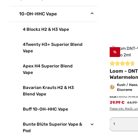
10-OH-HHC Vape
4 Blockz H2 & H3 Vape
4Twenty H3+ Superior Blend
Vape
%
Apex H4 Superior Blend
Durchschnittl
Loom - DNT
Vape
Watermelon
Kush / Haze
Bavarian Krauts H2 & H3
Eiscreme
Blend Vape
Inhalt:
2 Milliliter
(19.995,00
39,99 €
Regulä
44,99
Buff 10-OH-HHC Vape
Preise inkl. MwSt. u
Produkt 
Bunte Blüte Superior Vape &
Pod