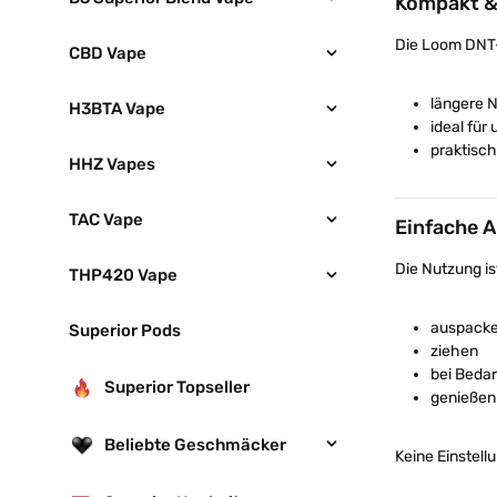
Kompakt &
Die Loom DNT-
CBD Vape
längere 
H3BTA Vape
ideal für
praktisc
HHZ Vapes
TAC Vape
Einfache 
Die Nutzung is
THP420 Vape
auspack
Superior Pods
ziehen
bei Bedar
Superior Topseller
genießen
Beliebte Geschmäcker
Keine Einstel