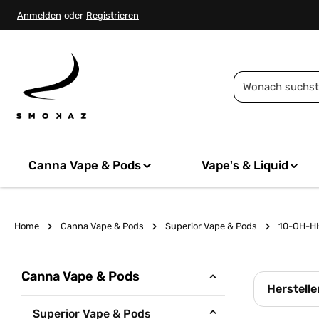
springen
Zur Hauptnavigation springen
Anmelden
oder
Registrieren
Canna Vape & Pods
Vape's & Liquid
Home
Canna Vape & Pods
Superior Vape & Pods
10-OH-H
Canna Vape & Pods
Herstelle
Superior Vape & Pods