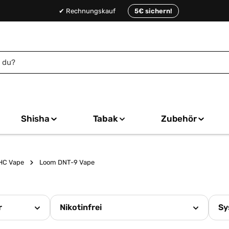
✔ Rechnungskauf
5€ sichern!
Shisha
Tabak
Zubehör
HC Vape
Loom DNT-9 Vape
r
Nikotinfrei
Sy