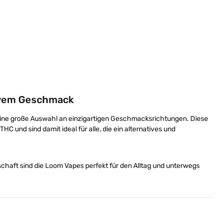
er benutze die Schaltflächen um die Anz
ewünschten Wert ein oder benutze die Sc
ivem Geschmack
eine große Auswahl an einzigartigen Geschmacksrichtungen. Diese
HC und sind damit ideal für alle, die ein alternatives und
schaft sind die Loom Vapes perfekt für den Alltag und unterwegs