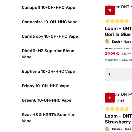
Canapuff 10-OH-HHC Vape
%
Cannastra 10-OH-HHC Vape
Durchschnittl
Loom - DNT
Gorilla Glue
Canntropy 10-OH-HHC Vape
Kush / Haze
Inhalt:
2 Milliliter
(19.995,00
Dicht3r H3 Superior Blend
39,99 €
Regulä
44,99
Vape
Preise inkl. MwSt. u
Produkt 
Euphoria 10-OH-HHC Vape
Friday 10-OH-HHC Vape
%
Green8 10-OH-HHC Vape
Gzuz H3 & H3BTA Superior
Durchschnittl
Loom - DNT
Vape
Strawberry 
Kush / Haze