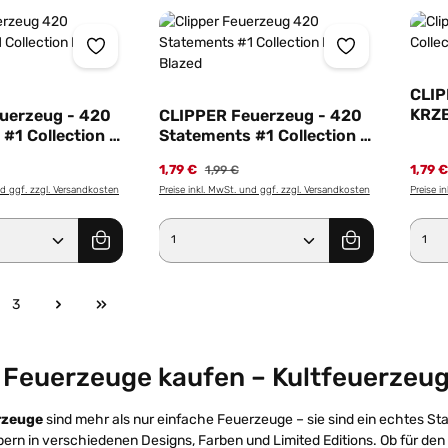
CLIP
KRZB
uerzeug - 420
CLIPPER Feuerzeug - 420
Silbe
#1 Collection -
Statements #1 Collection -
ed
Motiv Blazed
1,79 €
1,79 
1,99 €
nd ggf. zzgl. Versandkosten
Preise inkl. MwSt. und ggf. zzgl. Versandkosten
Preise i
Anzahl: Gib den gewünschten Wert ein od
Produkt Anzahl: Gib den g
Pro
3
e
Seite
 Feuerzeuge kaufen – Kultfeuerzeug
rzeuge
sind mehr als nur einfache Feuerzeuge – sie sind ein echtes St
ppern in verschiedenen Designs, Farben und Limited Editions. Ob für d