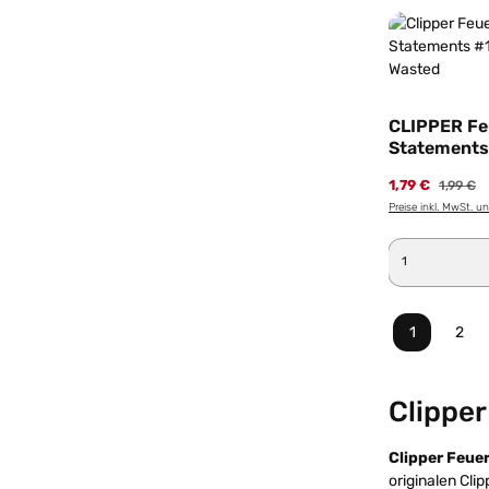
CLIPPER Fe
Statements 
Motiv Wast
1,79 €
1,99 €
Preise inkl. MwSt. u
Produkt 
1
2
Seite
Seit
Clipper
Clipper Feue
originalen Cli