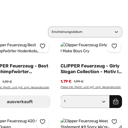
PER Feuerzeug - Best
CLIPPER Feuerzeug - Girly
chimpfwörter
Slogan Collection - Motiv I
ction - Motiv
Make Boys Cry
1,79 €
€
1,99 €
1,99 €
nkobold
Preise inkl. MwSt. und ggf. zzgl. Versandkosten
nkl. MwSt. und ggf. zzgl. Versandkosten
Produkt Anzahl: Gib 
ausverkauft