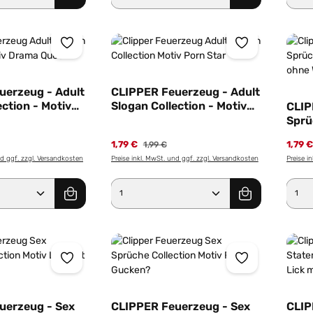
uerzeug - Adult
CLIPPER Feuerzeug - Adult
ection - Motiv
Slogan Collection - Motiv
CLIP
en
Porn Star
Sprü
Tage
1,79 €
1,79 
1,99 €
nd ggf. zzgl. Versandkosten
Preise inkl. MwSt. und ggf. zzgl. Versandkosten
Preise i
Anzahl: Gib den gewünschten Wert ein od
Produkt Anzahl: Gib den g
Pro
uerzeug - Sex
CLIPPER Feuerzeug - Sex
CLIP