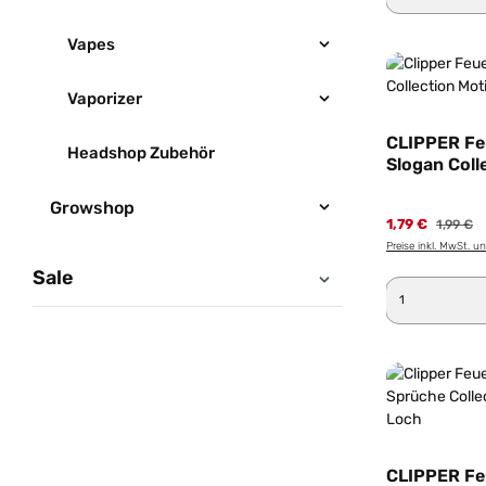
Vapes
Vaporizer
CLIPPER Fe
Headshop Zubehör
Slogan Coll
Drama Que
Growshop
1,79 €
1,99 €
Preise inkl. MwSt. u
Sale
Produkt 
CLIPPER Fe