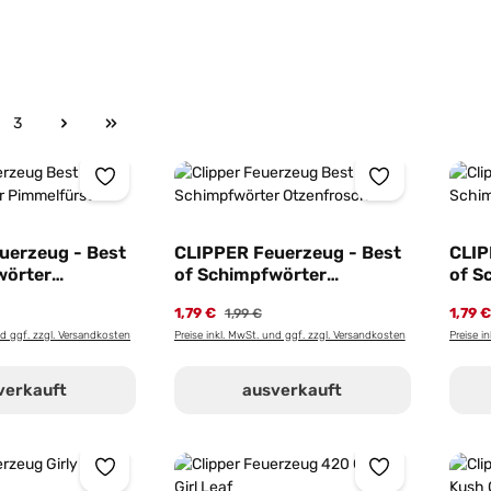
3
e
Seite
uerzeug - Best
CLIPPER Feuerzeug - Best
CLIP
wörter
of Schimpfwörter
of S
 Motiv
Collection - Motiv
Colle
1,79 €
1,79 
1,99 €
t
Otzenfrosch
Hode
nd ggf. zzgl. Versandkosten
Preise inkl. MwSt. und ggf. zzgl. Versandkosten
Preise i
verkauft
ausverkauft