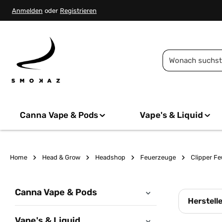
springen
Zur Hauptnavigation springen
Anmelden
oder
Registrieren
Canna Vape & Pods
Vape's & Liquid
Home
Head & Grow
Headshop
Feuerzeuge
Clipper F
Canna Vape & Pods
Herstell
Vape's & Liquid