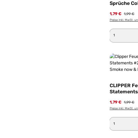
Sprüche Col
Loch ist Lo
1,79 €
1,99 €
Preise inkl. MwSt. u
Produkt 
CLIPPER Fe
Statements 
Motiv Smok
1,79 €
1,99 €
Preise inkl. MwSt. u
Produkt 