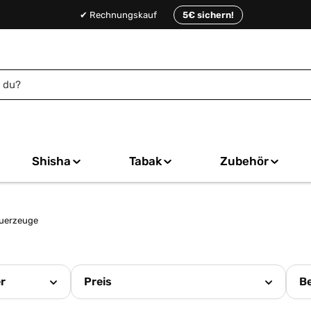
✔ Rechnungskauf
5€ sichern!
Shisha
Tabak
Zubehör
euerzeuge
er
Preis
B