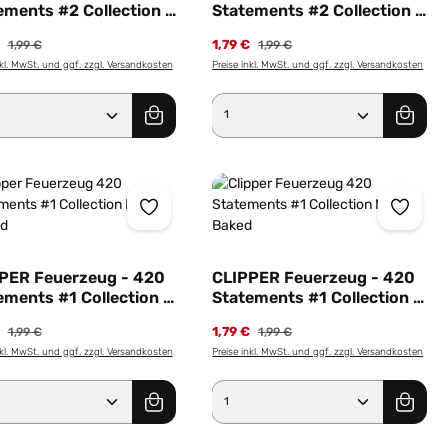
ements #2 Collection -
Statements #2 Collection -
 Lick me like a Joint
Motiv Best Friend
€
1,79 €
1,99 €
1,99 €
nkl. MwSt. und ggf. zzgl. Versandkosten
Preise inkl. MwSt. und ggf. zzgl. Versandkosten
er benutze die Schaltflächen um die Anz
ewünschten Wert ein oder benutze die Sc
dukt Anzahl: Gib den gewünschten Wert e
Produkt Anzahl: Gib 
PER Feuerzeug - 420
CLIPPER Feuerzeug - 420
ements #1 Collection -
Statements #1 Collection -
v Stoned
Motiv Baked
€
1,79 €
1,99 €
1,99 €
nkl. MwSt. und ggf. zzgl. Versandkosten
Preise inkl. MwSt. und ggf. zzgl. Versandkosten
er benutze die Schaltflächen um die Anz
ewünschten Wert ein oder benutze die Sc
dukt Anzahl: Gib den gewünschten Wert e
Produkt Anzahl: Gib 