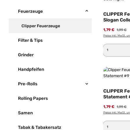
Feuerzeuge
CLIPPER Feu
Slogan Coll
Date Night
Clipper Feuerzeuge
1,79 €
1,99 €
Preise inkl. MwSt. u
Filter & Tips
Produkt 
Grinder
Handpfeifen
Pre-Rolls
CLIPPER Fe
Statement #
Rolling Papers
Motiv Cann
1,79 €
1,99 €
Samen
Preise inkl. MwSt. u
Produkt 
Tabak & Tabakersatz