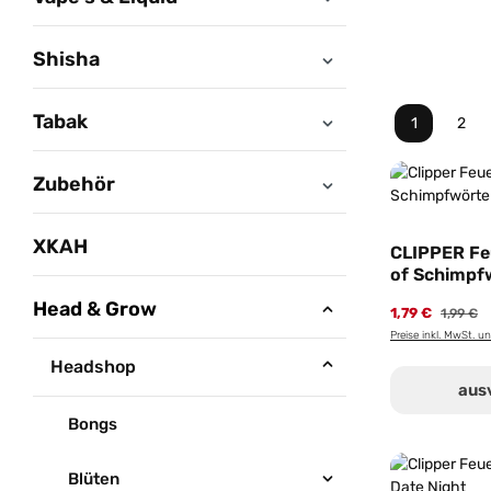
Shisha
Tabak
1
2
Seite
Seit
Zubehör
XKAH
CLIPPER Fe
of Schimpf
Collection -
Head & Grow
1,79 €
1,99 €
Pimmelfürs
Preise inkl. MwSt. u
Headshop
aus
Bongs
Blüten