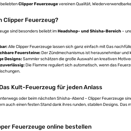
 beliebten
Clipper Feuerzeuge
vereinen Qualität, Wiederverwendbarkei
n Clipper Feuerzeug?
euge sind besonders beliebt im
Headshop- und Shisha-Bereich
– un
bar:
Alle Clipper Feuerzeuge lassen sich ganz einfach mit Gas nachfüll
chbare Feuersteine:
Der Zündmechanismus ist herausnehmbar und ka
ige Designs:
Sammler schätzen die große Auswahl an kreativen Motiven
 zuverlässig:
Die Flamme reguliert sich automatisch, wenn das Feuerz
ischungen.
 Das Kult-Feuerzeug für jeden Anlass
nterwegs oder beim nächsten Shisha-Abend – Clipper Feuerzeuge sind st
n auch einen festen Stand dank ihres runden, stabilen Designs. Das m
pper Feuerzeuge online bestellen