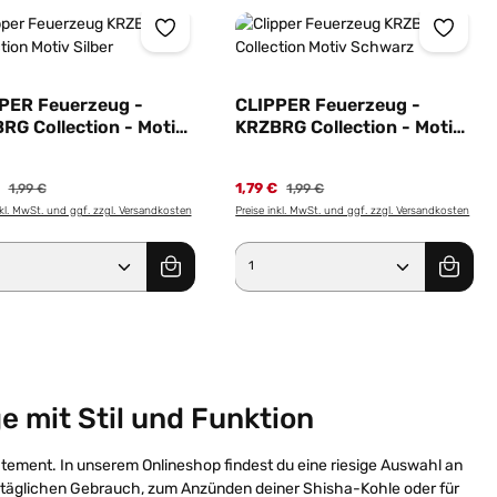
PER Feuerzeug -
CLIPPER Feuerzeug -
RG Collection - Motiv
KRZBRG Collection - Motiv
r
Schwarz
€
1,79 €
1,99 €
1,99 €
nkl. MwSt. und ggf. zzgl. Versandkosten
Preise inkl. MwSt. und ggf. zzgl. Versandkosten
er benutze die Schaltflächen um die Anz
ewünschten Wert ein oder benutze die Sc
dukt Anzahl: Gib den gewünschten Wert e
Produkt Anzahl: Gib 
e mit Stil und Funktion
atement. In unserem Onlineshop findest du eine riesige Auswahl an
en täglichen Gebrauch, zum Anzünden deiner Shisha-Kohle oder für