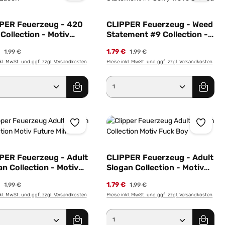
PER Feuerzeug - 420
CLIPPER Feuerzeug - Weed
 Collection - Motiv
Statement #9 Collection -
 Queen
Motiv Sorry We're Stoned
€
1,79 €
1,99 €
1,99 €
nkl. MwSt. und ggf. zzgl. Versandkosten
Preise inkl. MwSt. und ggf. zzgl. Versandkosten
er benutze die Schaltflächen um die Anz
ewünschten Wert ein oder benutze die Sc
dukt Anzahl: Gib den gewünschten Wert e
Produkt Anzahl: Gib 
PER Feuerzeug - Adult
CLIPPER Feuerzeug - Adult
an Collection - Motiv
Slogan Collection - Motiv
re Milf
Fuck Boy
€
1,79 €
1,99 €
1,99 €
nkl. MwSt. und ggf. zzgl. Versandkosten
Preise inkl. MwSt. und ggf. zzgl. Versandkosten
er benutze die Schaltflächen um die Anz
ewünschten Wert ein oder benutze die Sc
dukt Anzahl: Gib den gewünschten Wert e
Produkt Anzahl: Gib 