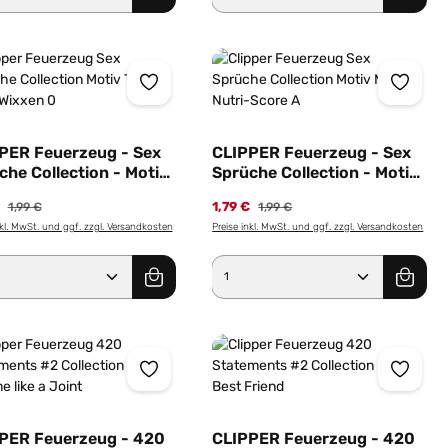
PER Feuerzeug - Sex
CLIPPER Feuerzeug - Sex
che Collection - Motiv
Sprüche Collection - Motiv
 ohne Wixxen 0
Muschi Nutri-Score A
€
1,79 €
1,99 €
1,99 €
nkl. MwSt. und ggf. zzgl. Versandkosten
Preise inkl. MwSt. und ggf. zzgl. Versandkosten
er benutze die Schaltflächen um die Anz
ewünschten Wert ein oder benutze die Sc
dukt Anzahl: Gib den gewünschten Wert e
Produkt Anzahl: Gib 
PER Feuerzeug - 420
CLIPPER Feuerzeug - 420