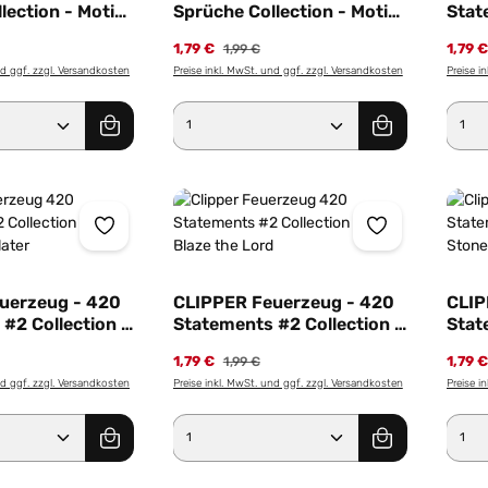
lection - Motiv
Sprüche Collection - Motiv
Stat
ch
Film Gucken?
Motiv
1,79 €
1,79 
1,99 €
nd ggf. zzgl. Versandkosten
Preise inkl. MwSt. und ggf. zzgl. Versandkosten
Preise i
Anzahl: Gib den gewünschten Wert ein od
Produkt Anzahl: Gib den g
Pro
uerzeug - 420
CLIPPER Feuerzeug - 420
CLIP
#2 Collection -
Statements #2 Collection -
Stat
e now & later
Motiv Blaze the Lord
Moti
1,79 €
1,79 
1,99 €
nd ggf. zzgl. Versandkosten
Preise inkl. MwSt. und ggf. zzgl. Versandkosten
Preise i
Anzahl: Gib den gewünschten Wert ein od
Produkt Anzahl: Gib den g
Pro