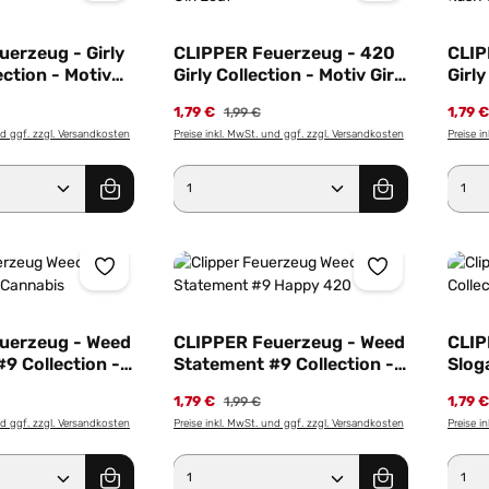
erzeug - Girly
CLIPPER Feuerzeug - 420
CLIP
ection - Motiv
Girly Collection - Motiv Girl
Girly
Leaf
Kush
1,79 €
1,79 
1,99 €
nd ggf. zzgl. Versandkosten
Preise inkl. MwSt. und ggf. zzgl. Versandkosten
Preise i
Anzahl: Gib den gewünschten Wert ein od
Produkt Anzahl: Gib den g
Pro
uerzeug - Weed
CLIPPER Feuerzeug - Weed
CLIP
9 Collection -
Statement #9 Collection -
Slog
abis
Motiv Happy 420
Futu
1,79 €
1,79 
1,99 €
nd ggf. zzgl. Versandkosten
Preise inkl. MwSt. und ggf. zzgl. Versandkosten
Preise i
Anzahl: Gib den gewünschten Wert ein od
Produkt Anzahl: Gib den g
Pro