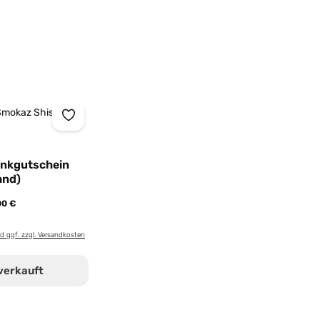
nkgutschein
and)
00 €
nd ggf. zzgl. Versandkosten
verkauft