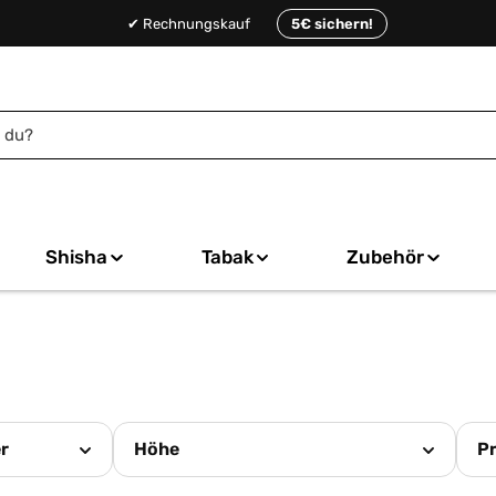
✔ Rechnungskauf
5€ sichern!
Shisha
Tabak
Zubehör
er
Höhe
Pr