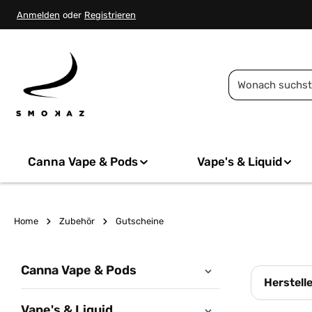
springen
Zur Hauptnavigation springen
Anmelden
oder
Registrieren
Canna Vape & Pods
Vape's & Liquid
Home
Zubehör
Gutscheine
Canna Vape & Pods
Herstell
Vape's & Liquid