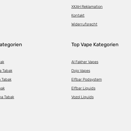
XKAH Reklamation
Kontakt
Widerrufsrecht
ategorien
Top Vape Kategorien
bak
Al Fakher Vapes
a Tabak
Dojo Vapes
a Tabak
Elfbar Podsystem
bak
Elfbar Liquids
ha Tabak
Vozol Liquids