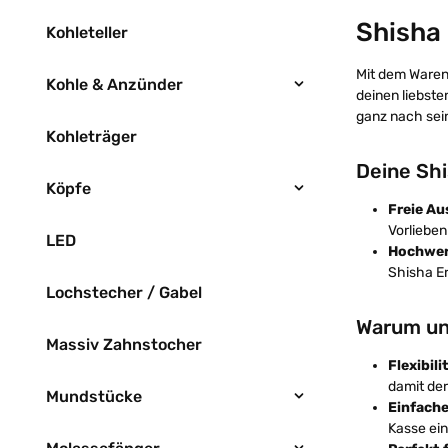
Shisha
Kohleteller
Mit dem Waren
Kohle & Anzünder
deinen liebste
ganz nach sei
Kohleträger
Deine Sh
Köpfe
Freie Au
Vorlieben
LED
Hochwer
Shisha Er
Lochstecher / Gabel
Warum un
Massiv Zahnstocher
Flexibil
damit de
Mundstücke
Einfache
Kasse ein