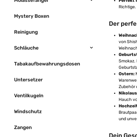
Molassefänger
Perfekt 
Richtige
Mystery Boxen
Der perf
Reinigung
Weihnac
von Shish
Schläuche
Weihnac
Geburts
Smokaz. D
Tabakaufbewahrungsdosen
Geburtsta
Ostern:
M
Untersetzer
Warenwert
Zubehör 
Nikolaus
Ventilkugeln
Hauch vo
Hochzei
Windschutz
Brautpaa
und unve
Zangen
Dein Ges