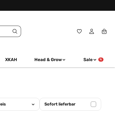
Du hast 0 Produkte
XKAH
Head & Grow
Sale
%
eis
Sofort lieferbar