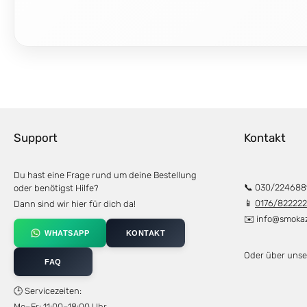
Support
Kontakt
Du hast eine Frage rund um deine Bestellung
📞 030/224688
oder benötigst Hilfe?
📱
0176/82222
Dann sind wir hier für dich da!
✉️
info@smoka
WHATSAPP
KONTAKT
Oder über uns
FAQ
🕒 Servicezeiten:
Mo–Fr: 11:00–18:00 Uhr