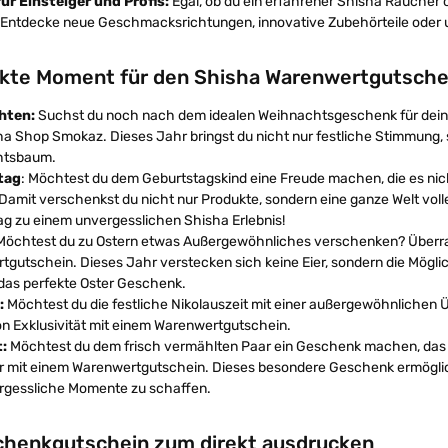
für Einsteiger und Profis:
Egal, ob du ein erfahrener Shisha Raucher 
. Entdecke neue Geschmacksrichtungen, innovative Zubehörteile oder
ekte Moment für den Shisha Warenwertgutsche
hten:
Suchst du noch nach dem idealen Weihnachtsgeschenk für deine
a Shop Smokaz. Dieses Jahr bringst du nicht nur festliche Stimmung,
htsbaum.
tag
: Möchtest du dem Geburtstagskind eine Freude machen, die es n
amit verschenkst du nicht nur Produkte, sondern eine ganze Welt vol
g zu einem unvergesslichen Shisha Erlebnis!
öchtest du zu Ostern etwas Außergewöhnliches verschenken? Überra
gutschein. Dieses Jahr verstecken sich keine Eier, sondern die Möglic
das perfekte Oster Geschenk.
:
Möchtest du die festliche Nikolauszeit mit einer außergewöhnlichen 
n Exklusivität mit einem Warenwertgutschein.
t:
Möchtest du dem frisch vermählten Paar ein Geschenk machen, das ih
r mit einem Warenwertgutschein. Dieses besondere Geschenk ermöglic
rgessliche Momente zu schaffen.
chenkgutschein zum direkt ausdrucken