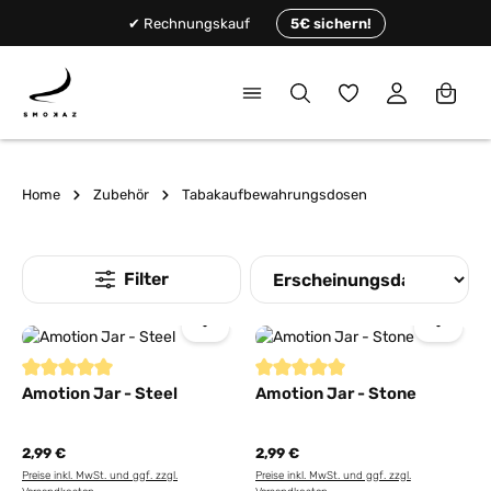
alt springen
✔ Rechnungskauf
5€ sichern!
Du hast 0 Produkte
Home
Zubehör
Tabakaufbewahrungsdosen
Durchschnittliche Bewertung von 5 von 5 Sternen
Durchschnittliche Bewertung von
Amotion Jar - Steel
Amotion Jar - Stone
2,99 €
2,99 €
Preise inkl. MwSt. und ggf. zzgl.
Preise inkl. MwSt. und ggf. zzgl.