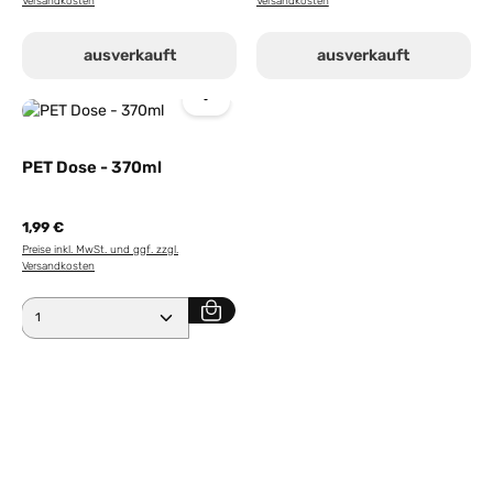
Versandkosten
Versandkosten
ausverkauft
ausverkauft
PET Dose - 370ml
1,99 €
Preise inkl. MwSt. und ggf. zzgl.
Versandkosten
Produkt Anzahl: Gib den gewünschten Wert ein ode