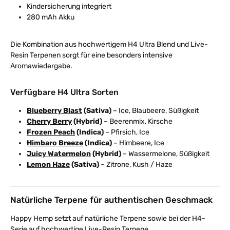
Kindersicherung integriert
280 mAh Akku
Die Kombination aus hochwertigem H4 Ultra Blend und Live-
Resin Terpenen sorgt für eine besonders intensive
Aromawiedergabe.
Verfügbare H4 Ultra Sorten
Blueberry Blast
(Sativa)
– Ice, Blaubeere, Süßigkeit
Cherry Berry
(Hybrid)
– Beerenmix, Kirsche
Frozen Peach
(Indica)
– Pfirsich, Ice
Himbaro Breeze
(Indica)
– Himbeere, Ice
Juicy Watermelon
(Hybrid)
– Wassermelone, Süßigkeit
Lemon Haze
(Sativa)
– Zitrone, Kush / Haze
Natürliche Terpene für authentischen Geschmack
Happy Hemp setzt auf natürliche Terpene sowie bei der H4-
Serie auf hochwertige Live-Resin Terpene.