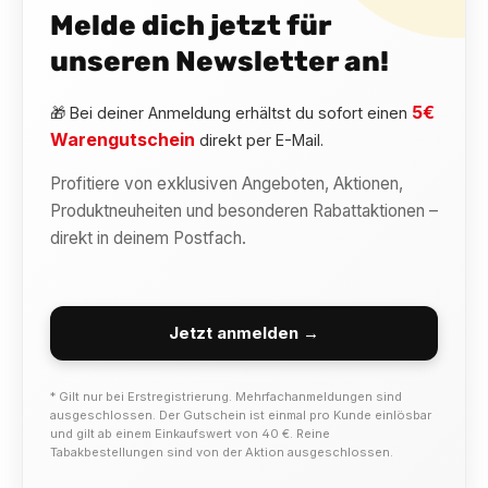
Melde dich jetzt für
unseren Newsletter an!
5€
🎁 Bei deiner Anmeldung erhältst du sofort einen
Warengutschein
direkt per E-Mail.
Profitiere von exklusiven Angeboten, Aktionen,
Produktneuheiten und besonderen Rabattaktionen –
direkt in deinem Postfach.
Jetzt anmelden →
* Gilt nur bei Erstregistrierung. Mehrfachanmeldungen sind
ausgeschlossen. Der Gutschein ist einmal pro Kunde einlösbar
und gilt ab einem Einkaufswert von 40 €. Reine
Tabakbestellungen sind von der Aktion ausgeschlossen.