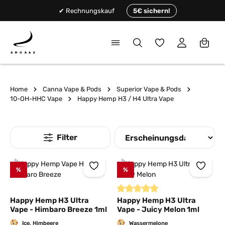
alt springen
✔ Rechnungskauf
5€ sichern!
Du hast 0 Produkte
Home
Canna Vape & Pods
Superior Vape & Pods
10-OH-HHC Vape
Happy Hemp H3 / H4 Ultra Vape
%
%
Durchschnittliche Bewertung von
Happy Hemp H3 Ultra
Happy Hemp H3 Ultra
Vape - Himbaro Breeze 1ml
Vape - Juicy Melon 1ml
Ice, Himbeere
Wassermelone