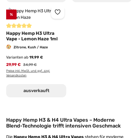
%
Durchschnittliche Bewertung von 5 von 5 Sternen
Happy Hemp H3 Ultra
Vape - Lemon Haze 1ml
Zitrone, Kush / Haze
Varianten ab
19,99 €
29,99 €
Regulärer Preis:
34,99 €
Preise inkl. MwSt. und ggf. zzgl.
Versandkosten
ausverkauft
Happy Hemp H3 & H4 Ultra Vapes – Moderne
Blend-Technologie trifft intensiven Geschmack
Die
Happy Hemp H3 & H4 Ultra Vapes
stehen für moderne