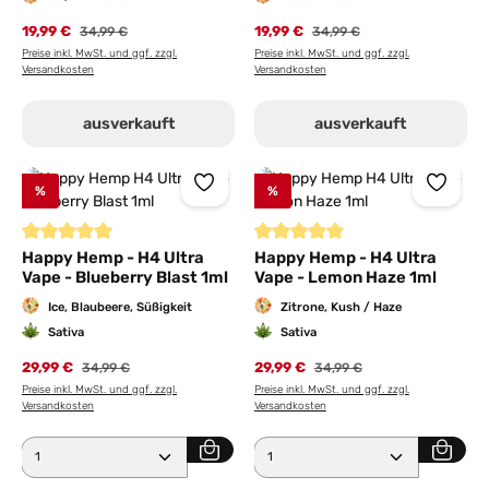
19,99 €
Regulärer Preis:
19,99 €
Regulärer Preis:
34,99 €
34,99 €
Preise inkl. MwSt. und ggf. zzgl.
Preise inkl. MwSt. und ggf. zzgl.
Versandkosten
Versandkosten
ausverkauft
ausverkauft
%
%
Durchschnittliche Bewertung von 5 von 5 Sternen
Durchschnittliche Bewertung von
Happy Hemp - H4 Ultra
Happy Hemp - H4 Ultra
Vape - Blueberry Blast 1ml
Vape - Lemon Haze 1ml
Ice, Blaubeere, Süßigkeit
Zitrone, Kush / Haze
Sativa
Sativa
29,99 €
Regulärer Preis:
29,99 €
Regulärer Preis:
34,99 €
34,99 €
Preise inkl. MwSt. und ggf. zzgl.
Preise inkl. MwSt. und ggf. zzgl.
Versandkosten
Versandkosten
Produkt Anzahl: Gib den gewünschten Wert ein ode
Produkt Anzahl: Gib den 