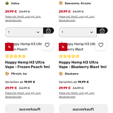
Indica
Beerenmix, Kirsche
29,99 €
Regulärer Preis:
29,99 €
Regulärer Preis:
34,99 €
34,99 €
Preise inkl. MwSt. und ggf. zzgl.
Preise inkl. MwSt. und ggf. zzgl.
Versandkosten
Versandkosten
Produkt Anzahl: Gib den gewünschten Wert ein ode
Produkt Anzahl: Gib den 
%
%
Durchschnittliche Bewertung von 5 von 5 Sternen
Durchschnittliche Bewertung von
Happy Hemp H3 Ultra
Happy Hemp H3 Ultra
Vape - Frozen Peach 1ml
Vape - Blueberry Blast 1ml
Pfirsich, Ice
Blaubeere
Varianten ab
19,99 €
Varianten ab
19,99 €
29,99 €
Regulärer Preis:
29,99 €
Regulärer Preis:
34,99 €
34,99 €
Preise inkl. MwSt. und ggf. zzgl.
Preise inkl. MwSt. und ggf. zzgl.
Versandkosten
Versandkosten
ausverkauft
ausverkauft