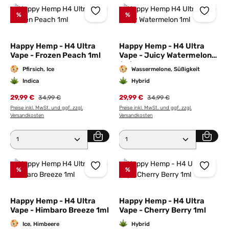
%
%
Happy Hemp - H4 Ultra
Happy Hemp - H4 Ultra
Vape - Frozen Peach 1ml
Vape - Juicy Watermelon
1ml
Pfirsich, Ice
Wassermelone, Süßigkeit
Indica
Hybrid
29,99 €
Regulärer Preis:
29,99 €
Regulärer Preis:
34,99 €
34,99 €
Preise inkl. MwSt. und ggf. zzgl.
Preise inkl. MwSt. und ggf. zzgl.
Versandkosten
Versandkosten
Produkt Anzahl: Gib den gewünschten Wert ein ode
Produkt Anzahl: Gib den 
%
%
Happy Hemp - H4 Ultra
Happy Hemp - H4 Ultra
Vape - Himbaro Breeze 1ml
Vape - Cherry Berry 1ml
Ice, Himbeere
Hybrid