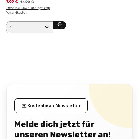
7,99 €
Regulärer Preis:
14,90 €
Preise inkl. MwSt. und ggf. zzgl.
Versandkosten
Produkt Anzahl: Gib den gewünschten Wert ein ode
✉️ Kostenloser Newsletter
Melde dich jetzt für
unseren Newsletter an!