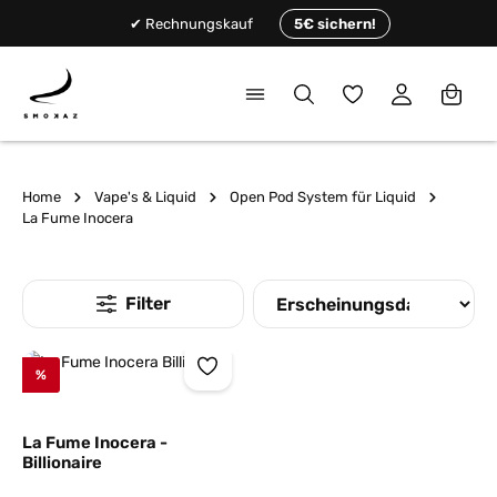
alt springen
✔ Rechnungskauf
5€ sichern!
Du hast 0 Produkte
Home
Vape's & Liquid
Open Pod System für Liquid
La Fume Inocera
%
La Fume Inocera -
Billionaire