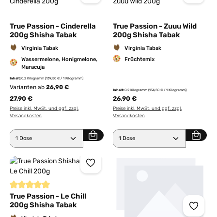
True Passion - Cinderella
True Passion - Zuuu Wild
200g Shisha Tabak
200g Shisha Tabak
Virginia Tabak
Virginia Tabak
Wassermelone, Honigmelone,
Früchtemix
Maracuja
Inhalt:
0.2 Kilogramm
(139,50 € / 1 Kilogramm)
Varianten ab
26,90 €
Inhalt:
0.2 Kilogramm
(134,50 € / 1 Kilogramm)
27,90 €
26,90 €
Preise inkl. MwSt. und ggf. zzgl.
Preise inkl. MwSt. und ggf. zzgl.
Versandkosten
Versandkosten
Produkt Anzahl: Gib den gewünschten Wert ein ode
Produkt Anzahl: Gib den 
Durchschnittliche Bewertung von 5 von 5 Sternen
True Passion - Le Chill
200g Shisha Tabak