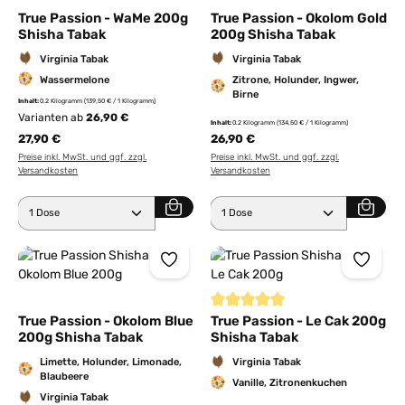
True Passion - WaMe 200g
True Passion - Okolom Gold
Shisha Tabak
200g Shisha Tabak
Virginia Tabak
Virginia Tabak
Wassermelone
Zitrone, Holunder, Ingwer,
Birne
Inhalt:
0.2 Kilogramm
(139,50 € / 1 Kilogramm)
Varianten ab
26,90 €
Inhalt:
0.2 Kilogramm
(134,50 € / 1 Kilogramm)
27,90 €
26,90 €
Preise inkl. MwSt. und ggf. zzgl.
Preise inkl. MwSt. und ggf. zzgl.
Versandkosten
Versandkosten
Produkt Anzahl: Gib den gewünschten Wert ein ode
Produkt Anzahl: Gib den 
Durchschnittliche Bewertung von
True Passion - Okolom Blue
True Passion - Le Cak 200g
200g Shisha Tabak
Shisha Tabak
Limette, Holunder, Limonade,
Virginia Tabak
Blaubeere
Vanille, Zitronenkuchen
Virginia Tabak