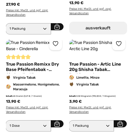
13,90 €
27,90 €
Preise inkl. MwSt. und ggf. zzgl.
Preise inkl. MwSt. und ggf. zzgl.
Versandkosten
Versandkosten
Produkt Anzahl: Gib den gewünschten Wert ein ode
ausverkauft
Durchschnittliche Bewertung von 5 von 5 Sternen
True Passion Remixx Dry
True Passion - Artic Line
Base Pfeifentabak -
20g Shisha Tabak
Cinderella 65g
Probierpackung
Virginia Tabak
Limette, Minze
Wassermelone, Honigmelone,
Virginia Tabak
Maracuja
Inhalt:
65 Gramm
(0,21 € / 1 Gramm)
Inhalt:
0.02 Kilogramm
(195,00 € / 1 Kilogramm)
13,90 €
3,90 €
Preise inkl. MwSt. und ggf. zzgl.
Preise inkl. MwSt. und ggf. zzgl.
Versandkosten
Versandkosten
Produkt Anzahl: Gib den gewünschten Wert ein ode
Produkt Anzahl: Gib den 