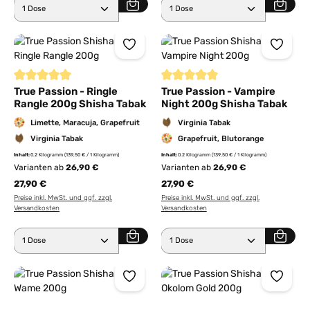
Produkt Anzahl: Gib den gewünschten Wert ein ode
Produkt Anzahl: Gib den 
Durchschnittliche Bewertung von 5 von 5 Sternen
Durchschnittliche Bewertung von
True Passion - Ringle
True Passion - Vampire
Rangle 200g Shisha Tabak
Night 200g Shisha Tabak
Limette, Maracuja, Grapefruit
Virginia Tabak
Virginia Tabak
Grapefruit, Blutorange
Inhalt:
0.2 Kilogramm
(139,50 € / 1 Kilogramm)
Inhalt:
0.2 Kilogramm
(139,50 € / 1 Kilogramm)
Varianten ab
26,90 €
Varianten ab
26,90 €
27,90 €
27,90 €
Preise inkl. MwSt. und ggf. zzgl.
Preise inkl. MwSt. und ggf. zzgl.
Versandkosten
Versandkosten
Produkt Anzahl: Gib den gewünschten Wert ein ode
Produkt Anzahl: Gib den 