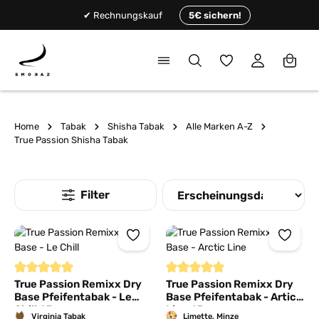
alt springen
✔ Rechnungskauf
5€ sichern!
Du hast 0 Produkte
Home
Tabak
Shisha Tabak
Alle Marken A-Z
True Passion Shisha Tabak
Durchschnittliche Bewertung von 5 von 5 Sternen
Durchschnittliche Bewertung von
True Passion Remixx Dry
True Passion Remixx Dry
Base Pfeifentabak - Le
Base Pfeifentabak - Artic
Chill 65g
Line 65g
Virginia Tabak
Limette, Minze