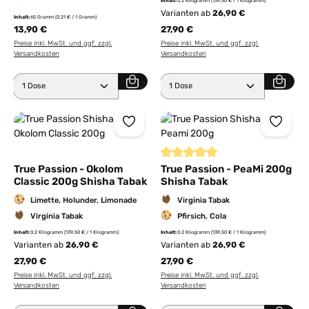
Inhalt:
0.2 Kilogramm
(139,50 € / 1 Kilogramm)
Varianten ab
26,90 €
Inhalt:
65 Gramm
(0,21 € / 1 Gramm)
13,90 €
27,90 €
Preise inkl. MwSt. und ggf. zzgl.
Preise inkl. MwSt. und ggf. zzgl.
Versandkosten
Versandkosten
Produkt Anzahl: Gib den gewünschten Wert ein ode
Produkt Anzahl: Gib den 
Durchschnittliche Bewertung von
True Passion - Okolom
True Passion - PeaMi 200g
Classic 200g Shisha Tabak
Shisha Tabak
Limette, Holunder, Limonade
Virginia Tabak
Virginia Tabak
Pfirsich, Cola
Inhalt:
0.2 Kilogramm
(139,50 € / 1 Kilogramm)
Inhalt:
0.2 Kilogramm
(139,50 € / 1 Kilogramm)
Varianten ab
26,90 €
Varianten ab
26,90 €
27,90 €
27,90 €
Preise inkl. MwSt. und ggf. zzgl.
Preise inkl. MwSt. und ggf. zzgl.
Versandkosten
Versandkosten