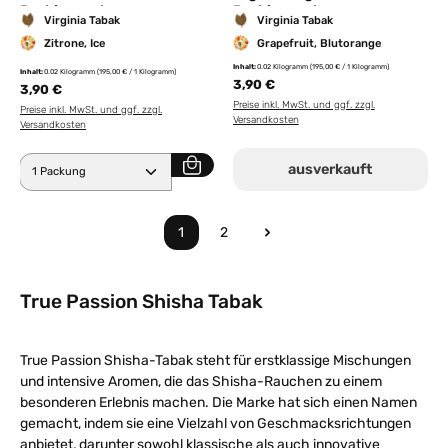
Probierpackung
Probierpackung
Virginia Tabak
Virginia Tabak
Zitrone, Ice
Grapefruit, Blutorange
Inhalt:
0.02 Kilogramm
(195,00 € / 1 Kilogramm)
Inhalt:
0.02 Kilogramm
(195,00 € / 1 Kilogramm)
3,90 €
3,90 €
Preise inkl. MwSt. und ggf. zzgl.
Preise inkl. MwSt. und ggf. zzgl.
Versandkosten
Versandkosten
Produkt Anzahl: Gib den gewünschten Wert ein ode
ausverkauft
1
2
Seite
Seite
True Passion Shisha Tabak
True Passion Shisha-Tabak steht für erstklassige Mischungen
und intensive Aromen, die das Shisha-Rauchen zu einem
besonderen Erlebnis machen. Die Marke hat sich einen Namen
gemacht, indem sie eine Vielzahl von Geschmacksrichtungen
anbietet, darunter sowohl klassische als auch innovative