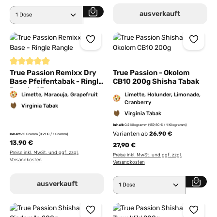
Produkt Anzahl: Gib den gewünschten Wert ein ode
ausverkauft
Durchschnittliche Bewertung von 5 von 5 Sternen
True Passion Remixx Dry
True Passion - Okolom
Base Pfeifentabak - Ringle
CB10 200g Shisha Tabak
Rangle 65g
Limette, Maracuja, Grapefruit
Limette, Holunder, Limonade,
Cranberry
Virginia Tabak
Virginia Tabak
Inhalt:
0.2 Kilogramm
(139,50 € / 1 Kilogramm)
Varianten ab
26,90 €
Inhalt:
65 Gramm
(0,21 € / 1 Gramm)
13,90 €
27,90 €
Preise inkl. MwSt. und ggf. zzgl.
Preise inkl. MwSt. und ggf. zzgl.
Versandkosten
Versandkosten
Produkt Anzahl: Gib den 
ausverkauft