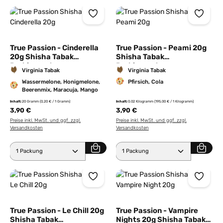
True Passion - Cinderella
True Passion - Peami 20g
20g Shisha Tabak
Shisha Tabak
Probierpackung
Probierpackung
Virginia Tabak
Virginia Tabak
Wassermelone, Honigmelone,
Pfirsich, Cola
Beerenmix, Maracuja, Mango
Inhalt:
20 Gramm
(0,20 € / 1 Gramm)
Inhalt:
0.02 Kilogramm
(195,00 € / 1 Kilogramm)
3,90 €
3,90 €
Preise inkl. MwSt. und ggf. zzgl.
Preise inkl. MwSt. und ggf. zzgl.
Versandkosten
Versandkosten
Produkt Anzahl: Gib den gewünschten Wert ein ode
Produkt Anzahl: Gib den 
True Passion - Le Chill 20g
True Passion - Vampire
Shisha Tabak
Nights 20g Shisha Tabak