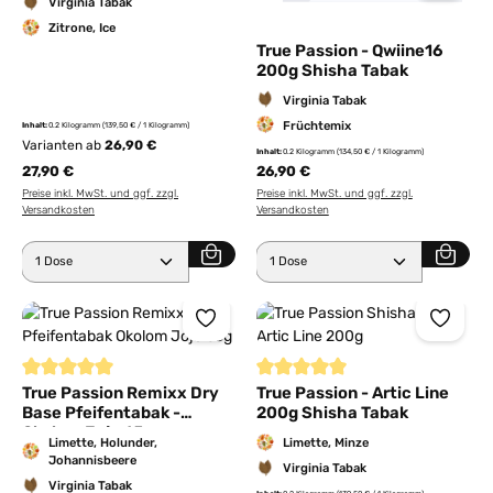
Virginia Tabak
Zitrone, Ice
True Passion - Qwiine16
200g Shisha Tabak
Virginia Tabak
Früchtemix
Inhalt:
0.2 Kilogramm
(139,50 € / 1 Kilogramm)
Varianten ab
26,90 €
Inhalt:
0.2 Kilogramm
(134,50 € / 1 Kilogramm)
27,90 €
26,90 €
Preise inkl. MwSt. und ggf. zzgl.
Preise inkl. MwSt. und ggf. zzgl.
Versandkosten
Versandkosten
Produkt Anzahl: Gib den gewünschten Wert ein ode
Produkt Anzahl: Gib den 
Durchschnittliche Bewertung von 5 von 5 Sternen
Durchschnittliche Bewertung von
True Passion Remixx Dry
True Passion - Artic Line
Base Pfeifentabak -
200g Shisha Tabak
Okolom Jojo 65g
Limette, Holunder,
Limette, Minze
Johannisbeere
Virginia Tabak
Virginia Tabak