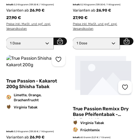
Inhalt:
0.2 Kilogramm
(139,50 € / 1 Kilogramm)
Inhalt:
0.2 Kilogramm
(139,50 € / 1 Kilogramm)
Varianten ab
26,90 €
Varianten ab
26,90 €
27,90 €
27,90 €
Preise inkl. MwSt. und ggf. zzgl.
Preise inkl. MwSt. und ggf. zzgl.
Versandkosten
Versandkosten
Produkt Anzahl: Gib den gewünschten Wert ein ode
Produkt Anzahl: Gib den 
True Passion - Kakarot
200g Shisha Tabak
Limette, Orange,
Drachenfrucht
Virginia Tabak
True Passion Remixx Dry
Base Pfeifentabak -
Qwiine16 65g
Virginia Tabak
Früchtemix
Inhalt:
0.2 Kilogramm
(139,50 € / 1 Kilogramm)
Varianten ab
26,90 €
Inhalt:
65 Gramm
(0,21 € / 1 Gramm)