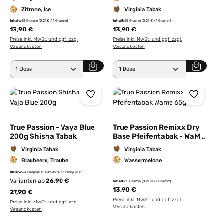
Zitrone, Ice
Virginia Tabak
Inhalt:
65 Gramm
(0,21 € / 1 Gramm)
Inhalt:
65 Gramm
(0,21 € / 1 Gramm)
13,90 €
13,90 €
Preise inkl. MwSt. und ggf. zzgl.
Preise inkl. MwSt. und ggf. zzgl.
Versandkosten
Versandkosten
Produkt Anzahl: Gib den gewünschten Wert ein ode
Produkt Anzahl: Gib den 
True Passion - Vaya Blue
True Passion Remixx Dry
200g Shisha Tabak
Base Pfeifentabak - WaMe
65g
Virginia Tabak
Virginia Tabak
Blaubeere, Traube
Wassermelone
Inhalt:
0.2 Kilogramm
(139,50 € / 1 Kilogramm)
Varianten ab
26,90 €
Inhalt:
65 Gramm
(0,21 € / 1 Gramm)
13,90 €
27,90 €
Preise inkl. MwSt. und ggf. zzgl.
Preise inkl. MwSt. und ggf. zzgl.
Versandkosten
Versandkosten