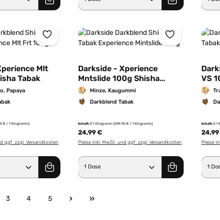
Xperience Mlt
Darkside - Xperience
Dark
isha Tabak
Mntslide 100g Shisha
VS 1
Tabak
o, Papaya
Minze, Kaugummi
Tr
abak
Darkblend Tabak
Da
0 € / 1 Kilogramm)
Inhalt:
0.1 Kilogramm
(249,90 € / 1 Kilogramm)
Inhalt:
0.1
24,99 €
24,99
nd ggf. zzgl. Versandkosten
Preise inkl. MwSt. und ggf. zzgl. Versandkosten
Preise i
Anzahl: Gib den gewünschten Wert ein od
Produkt Anzahl: Gib den g
Pro
3
4
5
e
Seite
Seite
Seite