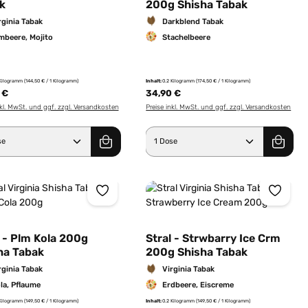
k
200g Shisha Tabak
rginia Tabak
Darkblend Tabak
mbeere, Mojito
Stachelbeere
 Kilogramm
(144,50 € / 1 Kilogramm)
Inhalt:
0.2 Kilogramm
(174,50 € / 1 Kilogramm)
 €
34,90 €
nkl. MwSt. und ggf. zzgl. Versandkosten
Preise inkl. MwSt. und ggf. zzgl. Versandkosten
er benutze die Schaltflächen um die Anz
ewünschten Wert ein oder benutze die Sc
dukt Anzahl: Gib den gewünschten Wert e
Produkt Anzahl: Gib 
l - Plm Kola 200g
Stral - Strwbarry Ice Crm
ha Tabak
200g Shisha Tabak
rginia Tabak
Virginia Tabak
la, Pflaume
Erdbeere, Eiscreme
 Kilogramm
(149,50 € / 1 Kilogramm)
Inhalt:
0.2 Kilogramm
(149,50 € / 1 Kilogramm)