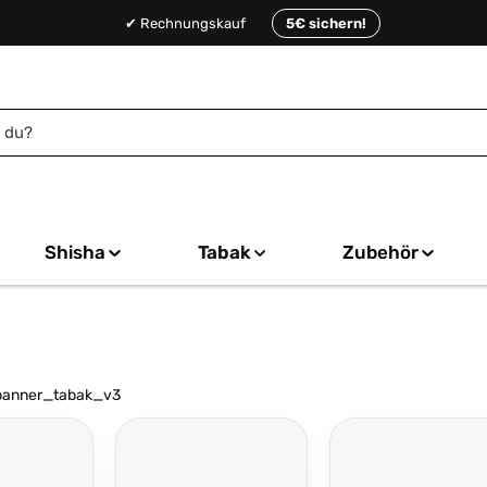
✔ Rechnungskauf
5€ sichern!
Shisha
Tabak
Zubehör