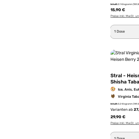
Inhalt:
0.1 Kilogramm
(159,0
15,90 €
Preise inkl. MwSt. u
Produkt 
Stral - Hei
Shisha Tab
Ice, Anis, E
Virginia Tab
Inhalt:
0.2 Kilogramm
(149,
Varianten ab
27
29,90 €
Preise inkl. MwSt. u
Produkt 