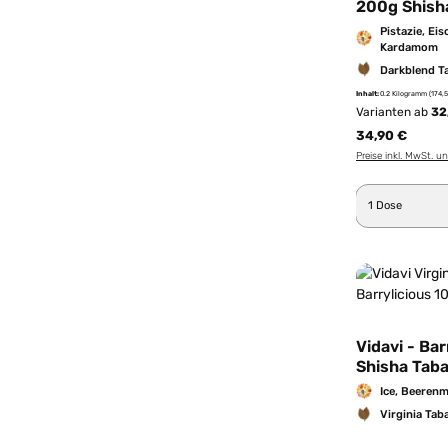
200g Shish
Pistazie, Ei
Kardamom
Darkblend T
Inhalt:
0.2 Kilogramm
(174,
Varianten ab
32
34,90 €
Preise inkl. MwSt. u
Produkt 
Vidavi - Ba
Shisha Tab
Ice, Beerenm
Virginia Tab