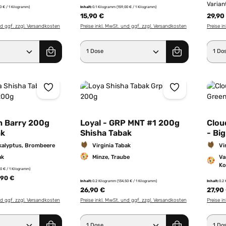
Varian
0 € / 1 Kilogramm)
Inhalt:
0.1 Kilogramm
(159,00 € / 1 Kilogramm)
15,90 €
29,90
nd ggf. zzgl. Versandkosten
Preise inkl. MwSt. und ggf. zzgl. Versandkosten
Preise i
Anzahl: Gib den gewünschten Wert ein od
Produkt Anzahl: Gib den g
Pro
sn Barry 200g
Loyal - GRP MNT #1 200g
Clou
ak
Shisha Tabak
- Bi
ukalyptus, Brombeere
Virginia Tabak
Vi
ak
Minze, Traube
Va
Ko
50 € / 1 Kilogramm)
,90 €
Inhalt:
0.2 Kilogramm
(134,50 € / 1 Kilogramm)
Inhalt:
0.2
26,90 €
27,90
nd ggf. zzgl. Versandkosten
Preise inkl. MwSt. und ggf. zzgl. Versandkosten
Preise i
Anzahl: Gib den gewünschten Wert ein od
Produkt Anzahl: Gib den g
Pro