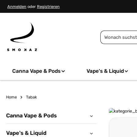
springen
Zur Hauptnavigation springen
Anmelden
oder
Registrieren
Canna Vape & Pods
Vape's & Liquid
Home
Tabak
Canna Vape & Pods
Vape's & Liquid