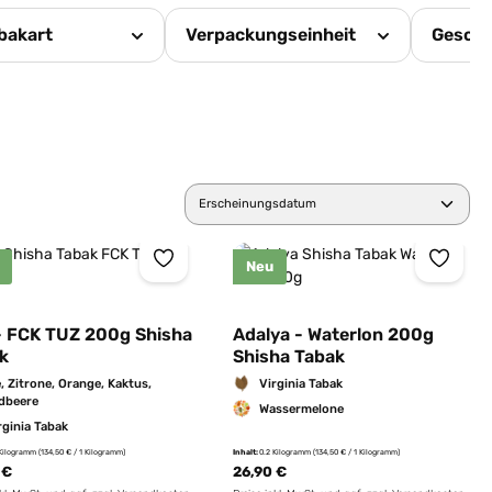
bakart
Verpackungseinheit
Gesch
Neu
- FCK TUZ 200g Shisha
Adalya - Waterlon 200g
k
Shisha Tabak
e, Zitrone, Orange, Kaktus,
Virginia Tabak
dbeere
Wassermelone
rginia Tabak
 Kilogramm
(134,50 € / 1 Kilogramm)
Inhalt:
0.2 Kilogramm
(134,50 € / 1 Kilogramm)
 €
26,90 €