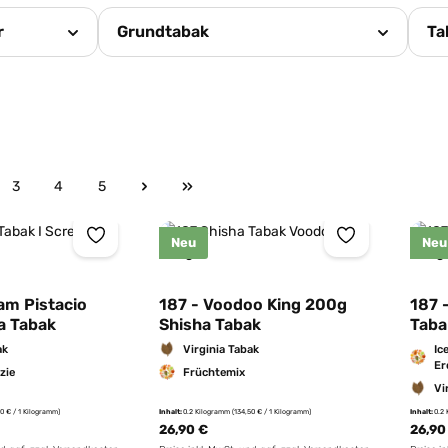
r
Grundtabak
Ta
3
4
5
e
Seite
Seite
Seite
Neu
Neu
eam Pistacio
187 - Voodoo King 200g
187 
a Tabak
Shisha Tabak
Taba
ak
Virginia Tabak
Ic
Er
azie
Früchtemix
Vi
50 € / 1 Kilogramm)
Inhalt:
0.2 Kilogramm
(134,50 € / 1 Kilogramm)
Inhalt:
0.2
26,90 €
26,90