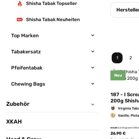
Shisha Tabak Topseller
Herstelle
Shisha Tabak Neuheiten
Top Marken
Tabakersatz
1
2
Seite
Seit
Pfeifentabak
Neu
Chewing Bags
187 - I Scr
200g Shish
Zubehör
Virginia Tab
Vanille, Pist
XKAH
Inhalt:
0.2 Kilogramm
(134,
26,90 €