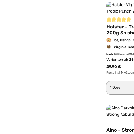
Durchschnittl
Holster - T
200g Shish
Ice, Mango, 
Virginia Tab
Inhalt:
0.2 Kilogramm
(149,
Varianten ab
26
29,90 €
Preise inkl. MwSt. u
Produkt 
Aino - Stro