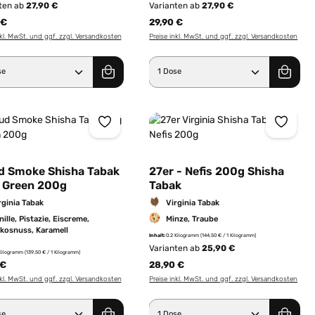
ten ab
27,90 €
Varianten ab
27,90 €
 €
29,90 €
nkl. MwSt. und ggf. zzgl. Versandkosten
Preise inkl. MwSt. und ggf. zzgl. Versandkosten
er benutze die Schaltflächen um die Anz
ewünschten Wert ein oder benutze die Sc
dukt Anzahl: Gib den gewünschten Wert e
Produkt Anzahl: Gib 
d Smoke Shisha Tabak
27er - Nefis 200g Shisha
g Green 200g
Tabak
rginia Tabak
Virginia Tabak
nille, Pistazie, Eiscreme,
Minze, Traube
kosnuss, Karamell
Inhalt:
0.2 Kilogramm
(144,50 € / 1 Kilogramm)
Varianten ab
25,90 €
 Kilogramm
(139,50 € / 1 Kilogramm)
 €
28,90 €
nkl. MwSt. und ggf. zzgl. Versandkosten
Preise inkl. MwSt. und ggf. zzgl. Versandkosten
er benutze die Schaltflächen um die Anz
ewünschten Wert ein oder benutze die Sc
dukt Anzahl: Gib den gewünschten Wert e
Produkt Anzahl: Gib 