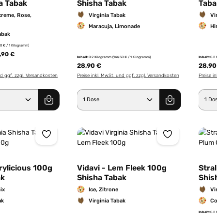
a Tabak
Shisha Tabak
Taba
screme, Rose,
Virginia Tabak
Vi
Maracuja, Limonade
Hi
abak
50 € / 1 Kilogramm)
,90 €
Inhalt:
0.2 Kilogramm
(144,50 € / 1 Kilogramm)
Inhalt:
0.2
28,90 €
28,90
nd ggf. zzgl. Versandkosten
Preise inkl. MwSt. und ggf. zzgl. Versandkosten
Preise i
Anzahl: Gib den gewünschten Wert ein od
Produkt Anzahl: Gib den g
Pro
rrylicious 100g
Vidavi - Lem Fleek 100g
Stra
ak
Shisha Tabak
Shis
ix
Ice, Zitrone
Vi
ak
Virginia Tabak
Co
Inhalt:
0.2