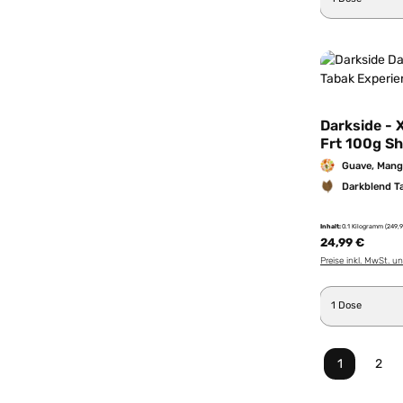
Darkside - 
Frt 100g Sh
Guave, Mang
Darkblend T
Inhalt:
0.1 Kilogramm
(249,9
24,99 €
Preise inkl. MwSt. u
Produkt 
1
2
Seite
Seit