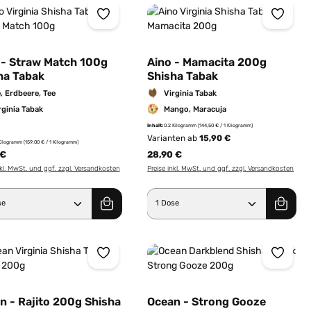
 - Straw Match 100g
Aino - Mamacita 200g
ha Tabak
Shisha Tabak
e, Erdbeere, Tee
Virginia Tabak
rginia Tabak
Mango, Maracuja
Inhalt:
0.2 Kilogramm
(144,50 € / 1 Kilogramm)
Varianten ab
15,90 €
 Kilogramm
(159,00 € / 1 Kilogramm)
 €
28,90 €
nkl. MwSt. und ggf. zzgl. Versandkosten
Preise inkl. MwSt. und ggf. zzgl. Versandkosten
er benutze die Schaltflächen um die Anz
dukt Anzahl: Gib den gewünschten Wert e
Produkt Anzahl: Gib 
n - Rajito 200g Shisha
Ocean - Strong Gooze