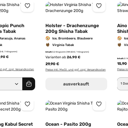
iche Bewertung von 5 von 5 Sternen
ropic Punch
Holster - Drachenzunge
Aino
a Tabak
200g Shisha Tabak
Shis
Maracuja, Ananas
Ice, Brombeere, Blaubeere
Ic
ak
Virginia Tabak
Vi
50 € / 1 Kilogramm)
Inhalt:
0.2 Kilogramm
(149,50 € / 1 Kilogramm)
,90 €
Varianten ab
26,90 €
Inhalt:
0.1
15,90
29,90 €
nd ggf. zzgl. Versandkosten
Preise i
Preise inkl. MwSt. und ggf. zzgl. Versandkosten
Anzahl: Gib den gewünschten Wert ein od
Pro
ausverkauft
ng Kabul Secret
Ocean - Pasito 200g
Ocea