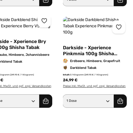
side - Xperience Bry
00g Shisha Tabak
Darkside - Xperience
Pinkmnia 100g Shisha
aube, Himbeere, Johannisbeere
Tabak
Erdbeere, Himbeere, Grapefruit
rkblend Tabak
Darkblend Tabak
 Kilogramm
(249,90 € / 1 Kilogramm)
Inhalt:
0.1 Kilogramm
(249,90 € / 1 Kilogramm)
 €
24,99 €
nkl. MwSt. und ggf. zzgl. Versandkosten
Preise inkl. MwSt. und ggf. zzgl. Versandkosten
er benutze die Schaltflächen um die Anz
ewünschten Wert ein oder benutze die Sc
dukt Anzahl: Gib den gewünschten Wert e
Produkt Anzahl: Gib 