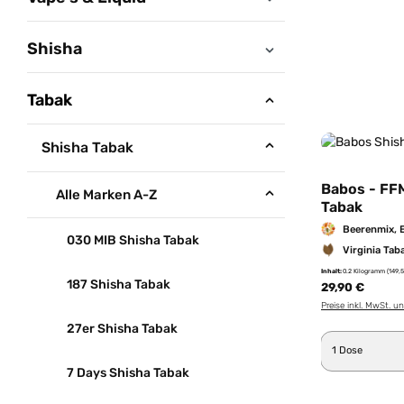
Shisha
Tabak
Shisha Tabak
Babos - FF
Alle Marken A-Z
Tabak
Beerenmix, 
030 MIB Shisha Tabak
Virginia Tab
Inhalt:
0.2 Kilogramm
(149,
187 Shisha Tabak
29,90 €
Preise inkl. MwSt. u
27er Shisha Tabak
Produkt 
7 Days Shisha Tabak