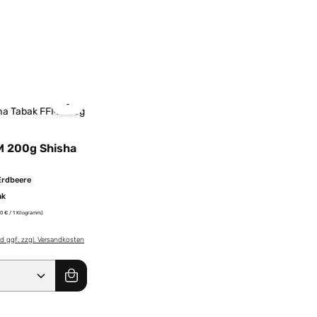
M 200g Shisha
Erdbeere
ak
50 € / 1 Kilogramm)
nd ggf. zzgl. Versandkosten
Anzahl: Gib den gewünschten Wert ein od