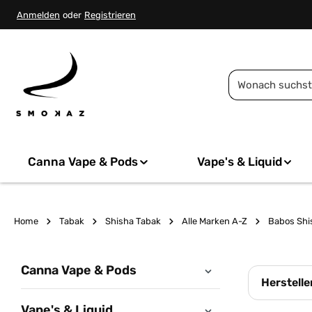
springen
Zur Hauptnavigation springen
Anmelden
oder
Registrieren
Canna Vape & Pods
Vape's & Liquid
Home
Tabak
Shisha Tabak
Alle Marken A-Z
Babos Shi
Canna Vape & Pods
Herstelle
Vape's & Liquid