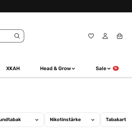
Du hast 0 Produkte
XKAH
Head & Grow
Sale
%
undtabak
Nikotinstärke
Tabakart