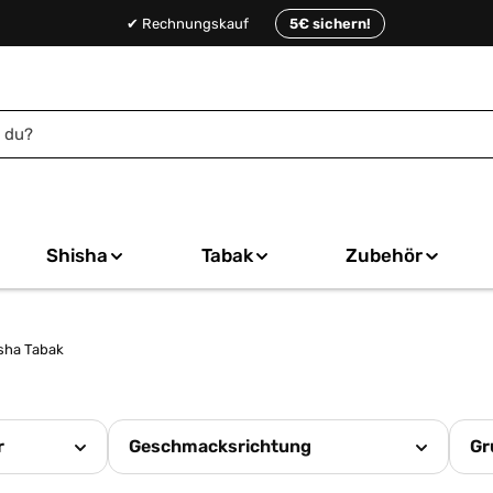
✔ Rechnungskauf
5€ sichern!
Shisha
Tabak
Zubehör
sha Tabak
r
Geschmacksrichtung
Gr