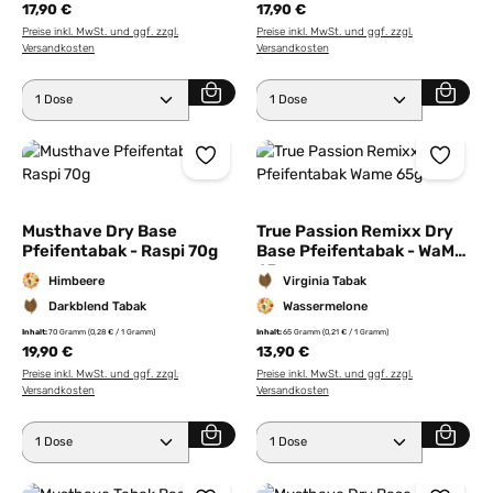
17,90 €
17,90 €
Preise inkl. MwSt. und ggf. zzgl.
Preise inkl. MwSt. und ggf. zzgl.
Versandkosten
Versandkosten
Produkt Anzahl: Gib den gewünschten Wert ein ode
Produkt Anzahl: Gib den 
Musthave Dry Base
True Passion Remixx Dry
Pfeifentabak - Raspi 70g
Base Pfeifentabak - WaMe
65g
Himbeere
Virginia Tabak
Darkblend Tabak
Wassermelone
Inhalt:
70 Gramm
(0,28 € / 1 Gramm)
Inhalt:
65 Gramm
(0,21 € / 1 Gramm)
19,90 €
13,90 €
Preise inkl. MwSt. und ggf. zzgl.
Preise inkl. MwSt. und ggf. zzgl.
Versandkosten
Versandkosten
Produkt Anzahl: Gib den gewünschten Wert ein ode
Produkt Anzahl: Gib den 