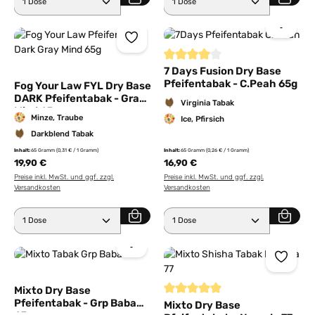
Durchschnittliche Bewertung von
7 Days Fusion Dry Base
Pfeifentabak - C.Peah 65g
Fog Your Law FYL Dry Base
DARK Pfeifentabak - Gray
Virginia Tabak
Mind 65g
Minze, Traube
Ice, Pfirsich
Darkblend Tabak
Inhalt:
65 Gramm
(0,31 € / 1 Gramm)
Inhalt:
65 Gramm
(0,26 € / 1 Gramm)
19,90 €
16,90 €
Preise inkl. MwSt. und ggf. zzgl.
Preise inkl. MwSt. und ggf. zzgl.
Versandkosten
Versandkosten
Produkt Anzahl: Gib den gewünschten Wert ein ode
Produkt Anzahl: Gib den 
Mixto Dry Base
Pfeifentabak - Grp Baba
Durchschnittliche Bewertung von
Mixto Dry Base