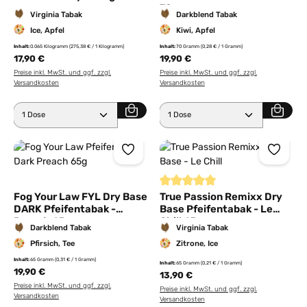
70g
Virginia Tabak
Darkblend Tabak
Ice, Apfel
Kiwi, Apfel
Inhalt:
0.065 Kilogramm
(275,38 € / 1 Kilogramm)
Inhalt:
70 Gramm
(0,28 € / 1 Gramm)
17,90 €
19,90 €
Preise inkl. MwSt. und ggf. zzgl.
Preise inkl. MwSt. und ggf. zzgl.
Versandkosten
Versandkosten
Produkt Anzahl: Gib den gewünschten Wert ein ode
Produkt Anzahl: Gib den 
Durchschnittliche Bewertung von
Fog Your Law FYL Dry Base
True Passion Remixx Dry
DARK Pfeifentabak -
Base Pfeifentabak - Le
Preach 65g
Chill 65g
Darkblend Tabak
Virginia Tabak
Pfirsich, Tee
Zitrone, Ice
Inhalt:
65 Gramm
(0,31 € / 1 Gramm)
Inhalt:
65 Gramm
(0,21 € / 1 Gramm)
19,90 €
13,90 €
Preise inkl. MwSt. und ggf. zzgl.
Preise inkl. MwSt. und ggf. zzgl.
Versandkosten
Versandkosten