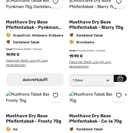
Musthave Dry Base
Musthave Dry Base
Pfeifentabak - Pynkman
Pfeifentabak - Blarry 70g
70g
Grapefruit, Himbeere, Erdbeere
Darkblend Tabak
Darkblend Tabak
Brombeere
Inhalt:
70 Gramm
(0,28 € / 1 Gramm)
Inhalt:
70 Gramm
(0,28 € / 1 Gramm)
19,90 €
19,90 €
Preise inkl. MwSt. und ggf. zzgl.
Preise inkl. MwSt. und ggf. zzgl.
Versandkosten
Versandkosten
Produkt Anzahl: Gib den 
ausverkauft
Musthave Dry Base
Musthave Dry Base
Pfeifentabak - Frosty 70g
Pfeifentabak - Co-la 70g
Ice
Darkblend Tabak