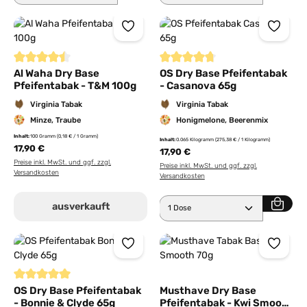
Durchschnittliche Bewertung von 4.5 von 5 Sternen
Durchschnittliche Bewertung von
Al Waha Dry Base
OS Dry Base Pfeifentabak
Pfeifentabak - T&M 100g
- Casanova 65g
Virginia Tabak
Virginia Tabak
Minze, Traube
Honigmelone, Beerenmix
Inhalt:
100 Gramm
(0,18 € / 1 Gramm)
Inhalt:
0.065 Kilogramm
(275,38 € / 1 Kilogramm)
17,90 €
17,90 €
Preise inkl. MwSt. und ggf. zzgl.
Preise inkl. MwSt. und ggf. zzgl.
Versandkosten
Versandkosten
Produkt Anzahl: Gib den 
ausverkauft
Durchschnittliche Bewertung von 5 von 5 Sternen
OS Dry Base Pfeifentabak
Musthave Dry Base
- Bonnie & Clyde 65g
Pfeifentabak - Kwi Smooth