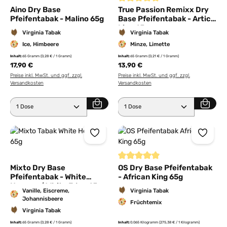
Durchschnittliche Bewertung von
Aino Dry Base
True Passion Remixx Dry
Pfeifentabak - Malino 65g
Base Pfeifentabak - Artic
Line 65g
Virginia Tabak
Virginia Tabak
Ice, Himbeere
Minze, Limette
Inhalt:
65 Gramm
(0,28 € / 1 Gramm)
Inhalt:
65 Gramm
(0,21 € / 1 Gramm)
17,90 €
13,90 €
Preise inkl. MwSt. und ggf. zzgl.
Preise inkl. MwSt. und ggf. zzgl.
Versandkosten
Versandkosten
Produkt Anzahl: Gib den gewünschten Wert ein ode
Produkt Anzahl: Gib den 
Durchschnittliche Bewertung von
Mixto Dry Base
OS Dry Base Pfeifentabak
Pfeifentabak - White
- African King 65g
Heaven / White Eden 65g
Vanille, Eiscreme,
Virginia Tabak
Johannisbeere
Früchtemix
Virginia Tabak
Inhalt:
65 Gramm
(0,28 € / 1 Gramm)
Inhalt:
0.065 Kilogramm
(275,38 € / 1 Kilogramm)