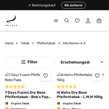
alt springen
✔ Rechnungskauf
5€ sichern!
Du hast 0 Produkte
Home
Tabak
Pfeifentabak
Alle Marken A-Z
Durchschnittliche Bewertung von 5 von 5 Sternen
Durchschnittliche Bewertung von
7 Days Fusion Dry Base
Al Waha Dry Base
Pfeifentabak - Bob's Papa
Pfeifentabak - L.M.M 100g
65g
Virginia Tabak
Virginia Tabak