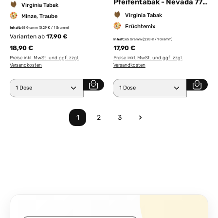
65g
Pfeifentabak - Nevada 77
Virginia Tabak
65g
Virginia Tabak
Minze, Traube
Früchtemix
Inhalt:
65 Gramm
(0,29 € / 1 Gramm)
Varianten ab
17,90 €
Inhalt:
65 Gramm
(0,28 € / 1 Gramm)
18,90 €
17,90 €
Preise inkl. MwSt. und ggf. zzgl.
Preise inkl. MwSt. und ggf. zzgl.
Versandkosten
Versandkosten
Produkt Anzahl: Gib den gewünschten Wert ein ode
Produkt Anzahl: Gib den 
1
2
3
Seite
Seite
Seite