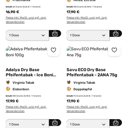
Früchtemix
Minze, Zitrone
Inhalt:
65 Gramm
(0,26 € / 1 Gramm)
Inhalt:
100 Gramm
(0,18 € / 1 Gramm)
16,90 €
17,90 €
Preise inkl. MwSt. und ggf. zzgl.
Preise inkl. MwSt. und ggf. zzgl.
Versandkosten
Versandkosten
Produkt Anzahl: Gib den gewünschten Wert ein ode
Produkt Anzahl: Gib den 
Adalya Dry Base
Savu ECO Dry Base
Pfeifentabak - Ice Boni
Pfeifentabak - 2ANA 75g
100g
Virginia Tabak
Virginia Tabak
Eisbonbon
Doppelapfel
Inhalt:
100 Gramm
(0,18 € / 1 Gramm)
Inhalt:
75 Gramm
(0,24 € / 1 Gramm)
17,90 €
17,90 €
Preise inkl. MwSt. und ggf. zzgl.
Preise inkl. MwSt. und ggf. zzgl.
Versandkosten
Versandkosten
Produkt Anzahl: Gib den gewünschten Wert ein ode
Produkt Anzahl: Gib den 