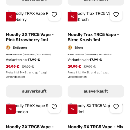
%
%
Moodly 3X TRC5 Vape -
Moodly Trax TRC5 Vape -
Pink Strawberry 1ml
Birne Krush 1ml
Erdbeere
Birne
Inhalt:
1 Milliliter
(29.990,00 € / 1000 Milliliter)
Inhalt:
1 Milliliter
(29.990,00 € / 1000 Milliliter)
Varianten ab
17,99 €
Varianten ab
17,99 €
29,99 €
Regulärer Preis:
29,99 €
Regulärer Preis:
39,99 €
39,99 €
Preise inkl. MwSt. und ggf. zzgl.
Preise inkl. MwSt. und ggf. zzgl.
Versandkosten
Versandkosten
ausverkauft
ausverkauft
%
%
Moodly 3X TRC5 Vape -
Moodly 3X TRC5 Vape - Mix