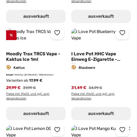
Versandkosten
Versandkosten
ausverkauft
ausverkauft
%
Moodly Trax TRC5 Vape -
I Love Pot HHC Vape
Kaktus Ice 1ml
Einweg E-Zigarette -
Blueberry - 1ml
Kaktus
Blaubeere
Inhalt:
1 Milliliter
(29.990,00 € / 1000 Milliliter)
Varianten ab
17,99 €
29,99 €
Regulärer Preis:
31,49 €
39,99 €
34,99 €
Preise inkl. MwSt. und ggf. zzgl.
Preise inkl. MwSt. und ggf. zzgl.
Versandkosten
Versandkosten
ausverkauft
ausverkauft