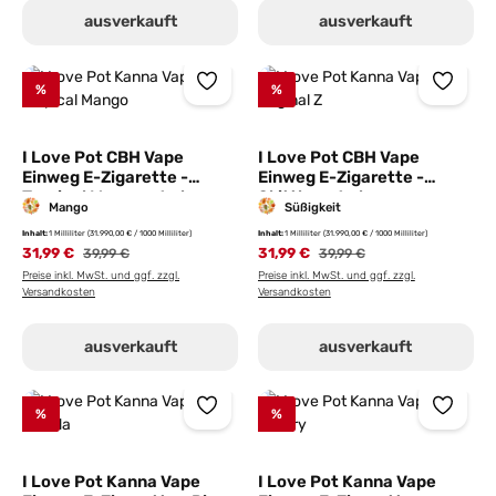
ausverkauft
ausverkauft
%
%
I Love Pot CBH Vape
I Love Pot CBH Vape
Einweg E-Zigarette -
Einweg E-Zigarette -
Tropical Mango - 1ml
Skittlez - 1ml
Mango
Süßigkeit
Inhalt:
1 Milliliter
(31.990,00 € / 1000 Milliliter)
Inhalt:
1 Milliliter
(31.990,00 € / 1000 Milliliter)
31,99 €
Regulärer Preis:
31,99 €
Regulärer Preis:
39,99 €
39,99 €
Preise inkl. MwSt. und ggf. zzgl.
Preise inkl. MwSt. und ggf. zzgl.
Versandkosten
Versandkosten
ausverkauft
ausverkauft
%
%
I Love Pot Kanna Vape
I Love Pot Kanna Vape