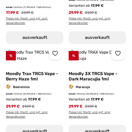
Inhalt:
1 Milliliter
(29.990,00 € / 1000 Milliliter)
Varianten ab
17,99 €
Inhalt:
1 Milliliter
(17.990,00 € / 1000 Milliliter)
17,99 €
Regulärer Preis:
29,99 €
Regulärer Preis:
39,99 €
39,99 €
Preise inkl. MwSt. und ggf. zzgl.
Preise inkl. MwSt. und ggf. zzgl.
Versandkosten
Versandkosten
ausverkauft
ausverkauft
%
%
Moodly Trax TRC5 Vape -
Moodly 3X TRC5 Vape -
Berry Haze 1ml
Dark Maracujia 1ml
Beerenmix
Maracuja
Inhalt:
1 Milliliter
(29.990,00 € / 1000 Milliliter)
Inhalt:
1 Milliliter
(29.990,00 € / 1000 Milliliter)
Varianten ab
17,99 €
Varianten ab
17,99 €
29,99 €
Regulärer Preis:
29,99 €
Regulärer Preis:
39,99 €
39,99 €
Preise inkl. MwSt. und ggf. zzgl.
Preise inkl. MwSt. und ggf. zzgl.
Versandkosten
Versandkosten
ausverkauft
ausverkauft