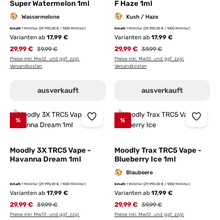
Super Watermelon 1ml
F Haze 1ml
Wassermelone
Kush / Haze
Inhalt:
1 Milliliter
(29.990,00 € / 1000 Milliliter)
Inhalt:
1 Milliliter
(29.990,00 € / 1000 Milliliter)
Varianten ab
17,99 €
Varianten ab
17,99 €
29,99 €
Regulärer Preis:
29,99 €
Regulärer Preis:
39,99 €
39,99 €
Preise inkl. MwSt. und ggf. zzgl.
Preise inkl. MwSt. und ggf. zzgl.
Versandkosten
Versandkosten
ausverkauft
ausverkauft
%
%
Moodly 3X TRC5 Vape -
Moodly Trax TRC5 Vape -
Havanna Dream 1ml
Blueberry Ice 1ml
Blaubeere
Inhalt:
1 Milliliter
(29.990,00 € / 1000 Milliliter)
Inhalt:
1 Milliliter
(29.990,00 € / 1000 Milliliter)
Varianten ab
17,99 €
Varianten ab
17,99 €
29,99 €
Regulärer Preis:
29,99 €
Regulärer Preis:
39,99 €
39,99 €
Preise inkl. MwSt. und ggf. zzgl.
Preise inkl. MwSt. und ggf. zzgl.