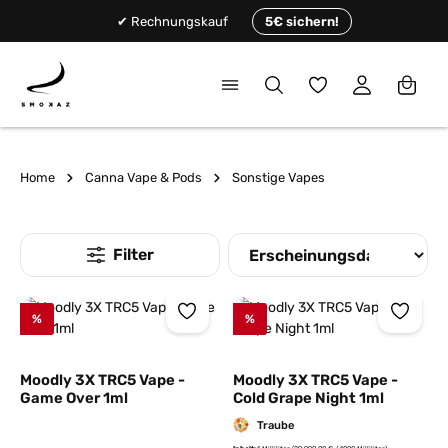
alt springen
✔ Rechnungskauf
5€ sichern!
Du hast 0 Produkte
Home
Canna Vape & Pods
Sonstige Vapes
%
%
Moodly 3X TRC5 Vape -
Moodly 3X TRC5 Vape -
Game Over 1ml
Cold Grape Night 1ml
Traube