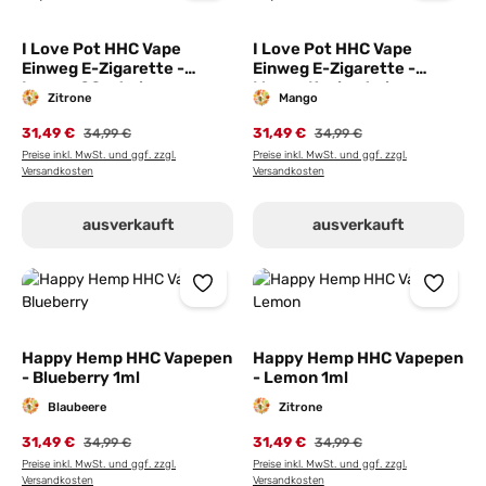
I Love Pot HHC Vape
I Love Pot HHC Vape
Einweg E-Zigarette -
Einweg E-Zigarette -
Lemon OG - 1ml
Mango Kush - 1ml
Zitrone
Mango
31,49 €
31,49 €
34,99 €
34,99 €
Preise inkl. MwSt. und ggf. zzgl.
Preise inkl. MwSt. und ggf. zzgl.
Versandkosten
Versandkosten
ausverkauft
ausverkauft
Happy Hemp HHC Vapepen
Happy Hemp HHC Vapepen
- Blueberry 1ml
- Lemon 1ml
Blaubeere
Zitrone
31,49 €
31,49 €
34,99 €
34,99 €
Preise inkl. MwSt. und ggf. zzgl.
Preise inkl. MwSt. und ggf. zzgl.
Versandkosten
Versandkosten