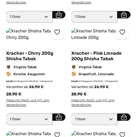
Versandkosten
Versandkosten
Produkt Anzahl: Gib den gewünschten Wert ein ode
Produkt Anzahl: Gib den 
Xracher - Chrry 200g
Xracher - Pink Lmnade
Shisha Tabak
200g Shisha Tabak
Virginia Tabak
Virginia Tabak
Kirsche, Kaugummi
Grapefruit, Limonade
Inhalt:
0.2 Kilogramm
(144,50 € / 1 Kilogramm)
Inhalt:
0.2 Kilogramm
(144,50 € / 1 Kilogramm)
Varianten ab
26,90 €
Varianten ab
26,90 €
28,90 €
28,90 €
Preise inkl. MwSt. und ggf. zzgl.
Preise inkl. MwSt. und ggf. zzgl.
Versandkosten
Versandkosten
Produkt Anzahl: Gib den gewünschten Wert ein ode
Produkt Anzahl: Gib den 