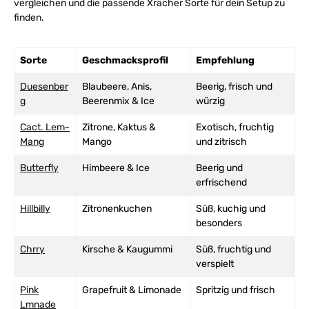
vergleichen und die passende Xracher Sorte für dein Setup zu
finden.
Sorte
Geschmacksprofil
Empfehlung
Duesenber
Blaubeere, Anis,
Beerig, frisch und
g
Beerenmix & Ice
würzig
Cact. Lem-
Zitrone, Kaktus &
Exotisch, fruchtig
Mang
Mango
und zitrisch
Butterfly
Himbeere & Ice
Beerig und
erfrischend
Hillbilly
Zitronenkuchen
Süß, kuchig und
besonders
Chrry
Kirsche & Kaugummi
Süß, fruchtig und
verspielt
Pink
Grapefruit & Limonade
Spritzig und frisch
Lmnade