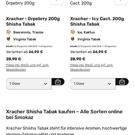
Xracher - Grpebrry 200g
Xracher - Icy Cact. 200g
Shisha Tabak
Shisha Tabak
Beerenmix, Traube
Ice, Kaktus
Virginia Tabak
Virginia Tabak
Inhalt:
0.2 Kilogramm
(144,50 € / 1 Kilogramm)
Inhalt:
0.2 Kilogramm
(144,50 € / 1 Kilogramm)
Varianten ab
26,90 €
Varianten ab
26,90 €
28,90 €
28,90 €
Preise inkl. MwSt. und ggf. zzgl.
Preise inkl. MwSt. und ggf. zzgl.
Versandkosten
Versandkosten
Produkt Anzahl: Gib den gewünschten Wert ein ode
Produkt Anzahl: Gib den 
Xracher Shisha Tabak kaufen – Alle Sorten online
bei Smokaz
Xracher Shisha Tabak steht für intensive Aromen, hochwertige
Virginia-Tabakqualität und moderne