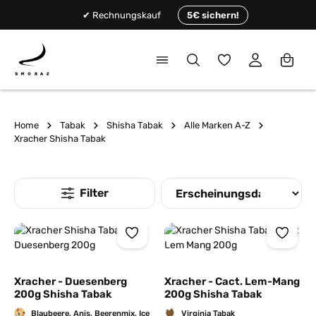
alt springen
✔ Rechnungskauf
5€ sichern!
Du hast 0 Produkte
Home
Tabak
Shisha Tabak
Alle Marken A-Z
Xracher Shisha Tabak
Xracher - Duesenberg
Xracher - Cact. Lem-Mang
200g Shisha Tabak
200g Shisha Tabak
Blaubeere, Anis, Beerenmix, Ice
Virginia Tabak