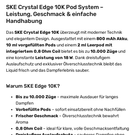
SKE Crystal Edge 10K Pod System –
Leistung, Geschmack & einfache
Handhabung
Das
SKE Crystal Edge 10K
überzeugt mit moderner Technik
und elegantem Design. Ausgestattet mit einem
800 mAh Akku
,
10 ml vorgefüllten Pods
und einem
2 ml Leerpod mit
integriertem 0,8 Ohm Coil
bietet es bis zu
10.000 Züge
und
eine konstante
Leistung von 18 W
. Dank dreistufigem
Auslaufschutz und exklusiver Ölverschlusstechnik bleibt das
Liquid frisch und das Dampferlebnis sauber.
Warum SKE Edge 10K?
Bis zu 10.000 Züge
– maximale Ausdauer für langes
Dampfen
Vorbefüllte Pods
– sofort einsatzbereit ohne Nachfüllen
Frischer Geschmack
– Ölverschlusstechnik bewahrt
Aroma
0,8 Ohm Coil
– ideal für klare, volle Geschmacksentfaltung
Dreistufiger Auslaufschutz
– sauberes Dampfen ohne