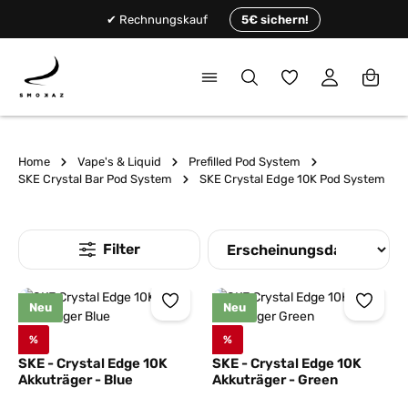
alt springen
✔ Rechnungskauf
5€ sichern!
Du hast 0 Produkte
Home
Vape's & Liquid
Prefilled Pod System
SKE Crystal Bar Pod System
SKE Crystal Edge 10K Pod System
Neu
Neu
%
%
SKE - Crystal Edge 10K
SKE - Crystal Edge 10K
Akkuträger - Blue
Akkuträger - Green