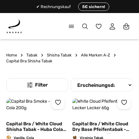
alt springen
✔ Rechnungskauf
5€ sichern!
Du hast 0 Produkte
Home
Tabak
Shisha Tabak
Alle Marken A-Z
Capital Bra Shisha Tabak
Capital Bra / White Cloud
Capital Bra / White Cloud
Shisha Tabak - Huba Cola
Dry Base Pfeifentabak -
200g
Lecker Lecker 65g
Vanille, Cola
Virginia Tabak