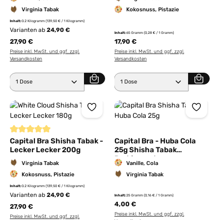
Virginia Tabak
Kokosnuss, Pistazie
Inhalt:
0.2 Kilogramm
(139,50 € / 1 Kilogramm)
Varianten ab
24,90 €
Inhalt:
65 Gramm
(0,28 € / 1 Gramm)
27,90 €
17,90 €
Preise inkl. MwSt. und ggf. zzgl.
Preise inkl. MwSt. und ggf. zzgl.
Versandkosten
Versandkosten
Produkt Anzahl: Gib den gewünschten Wert ein ode
Produkt Anzahl: Gib den 
Durchschnittliche Bewertung von 5 von 5 Sternen
Capital Bra Shisha Tabak -
Capital Bra - Huba Cola
Lecker Lecker 200g
25g Shisha Tabak
Probierpackung
Virginia Tabak
Vanille, Cola
Kokosnuss, Pistazie
Virginia Tabak
Inhalt:
0.2 Kilogramm
(139,50 € / 1 Kilogramm)
Varianten ab
24,90 €
Inhalt:
25 Gramm
(0,16 € / 1 Gramm)
4,00 €
27,90 €
Preise inkl. MwSt. und ggf. zzgl.
Preise inkl. MwSt. und ggf. zzgl.