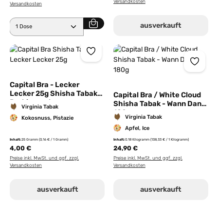
Versandkosten
Versandkosten
Produkt Anzahl: Gib den gewünschten Wert ein ode
ausverkauft
Capital Bra - Lecker
Lecker 25g Shisha Tabak
Capital Bra / White Cloud
Probierpackung
Shisha Tabak - Wann Dann
Virginia Tabak
180g
Virginia Tabak
Kokosnuss, Pistazie
Apfel, Ice
Inhalt:
25 Gramm
(0,16 € / 1 Gramm)
Inhalt:
0.18 Kilogramm
(138,33 € / 1 Kilogramm)
4,00 €
24,90 €
Preise inkl. MwSt. und ggf. zzgl.
Preise inkl. MwSt. und ggf. zzgl.
Versandkosten
Versandkosten
ausverkauft
ausverkauft