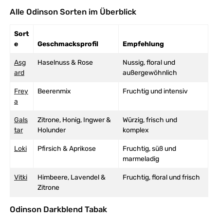
Alle Odinson Sorten im Überblick
Sort
e
Geschmacksprofil
Empfehlung
Asg
Haselnuss & Rose
Nussig, floral und
ard
außergewöhnlich
Frey
Beerenmix
Fruchtig und intensiv
a
Gals
Zitrone, Honig, Ingwer &
Würzig, frisch und
tar
Holunder
komplex
Loki
Pfirsich & Aprikose
Fruchtig, süß und
marmeladig
Vitki
Himbeere, Lavendel &
Fruchtig, floral und frisch
Zitrone
Odinson Darkblend Tabak