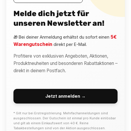
Melde dich jetzt für
unseren Newsletter an!
5€
🎁 Bei deiner Anmeldung erhältst du sofort einen
Warengutschein
direkt per E-Mail.
Profitiere von exklusiven Angeboten, Aktionen,
Produktneuheiten und besonderen Rabattaktionen –
direkt in deinem Postfach.
Jetzt anmelden →
* Gilt nur bei Erstregistrierung. Mehrfachanmeldungen sind
ausgeschlossen. Der Gutschein ist einmal pro Kunde einlösbar
und gilt ab einem Einkaufswert von 40 €. Reine
Tabakbestellungen sind von der Aktion ausgeschlossen.