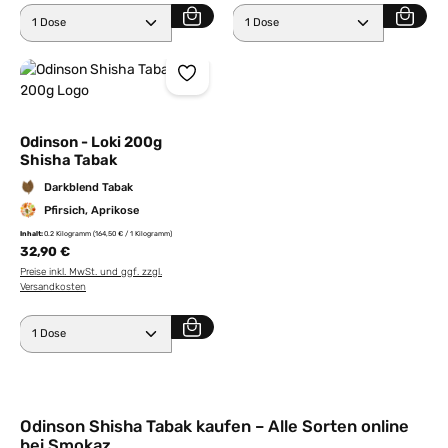
Produkt Anzahl: Gib den gewünschten Wert ein ode
Produkt Anzahl: Gib den 
Odinson - Loki 200g
Shisha Tabak
Darkblend Tabak
Pfirsich, Aprikose
Inhalt:
0.2 Kilogramm
(164,50 € / 1 Kilogramm)
32,90 €
Preise inkl. MwSt. und ggf. zzgl.
Versandkosten
Produkt Anzahl: Gib den gewünschten Wert ein ode
Odinson Shisha Tabak kaufen – Alle Sorten online
bei Smokaz