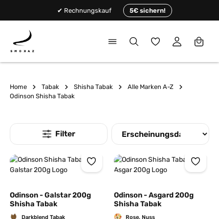
alt springen
✔ Rechnungskauf
5€ sichern!
Du hast 0 Produkte
Home
Tabak
Shisha Tabak
Alle Marken A-Z
Odinson Shisha Tabak
Odinson - Galstar 200g
Odinson - Asgard 200g
Shisha Tabak
Shisha Tabak
Darkblend Tabak
Rose, Nuss