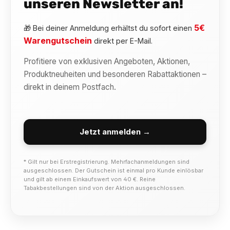
unseren Newsletter an!
5€
🎁 Bei deiner Anmeldung erhältst du sofort einen
Warengutschein
direkt per E-Mail.
Profitiere von exklusiven Angeboten, Aktionen,
Produktneuheiten und besonderen Rabattaktionen –
direkt in deinem Postfach.
Jetzt anmelden →
* Gilt nur bei Erstregistrierung. Mehrfachanmeldungen sind
ausgeschlossen. Der Gutschein ist einmal pro Kunde einlösbar
und gilt ab einem Einkaufswert von 40 €. Reine
Tabakbestellungen sind von der Aktion ausgeschlossen.