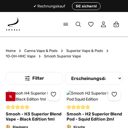
alt springen
✔ Rechnungskauf
5€ sichern!
Du hast 0 Produkte
Home
Canna Vape & Pods
Superior Vape & Pods
10-OH-HHC Vape
Smooh Superior Vape
%
Durchschnittliche Bewertung von 5 von 5 Sternen
Durchschnittliche Bewertung von
Smooh - H3 Superior Blend
Smooh - H2 Superior Blend
Vape - Black Edition 1ml
Pod - Squid Edition 2ml
Blaubeere
Kirsche