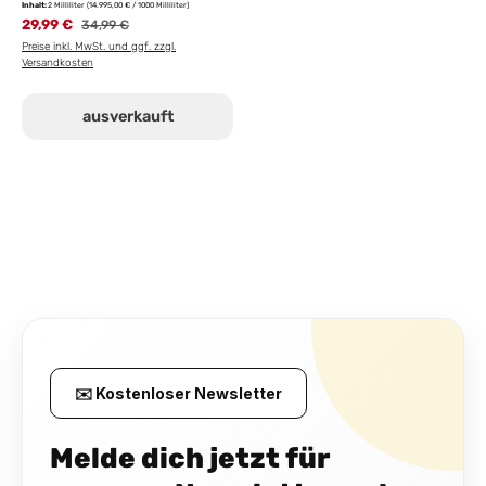
Inhalt:
2 Milliliter
(14.995,00 € / 1000 Milliliter)
29,99 €
Regulärer Preis:
34,99 €
Preise inkl. MwSt. und ggf. zzgl.
Versandkosten
ausverkauft
✉️ Kostenloser Newsletter
Melde dich jetzt für