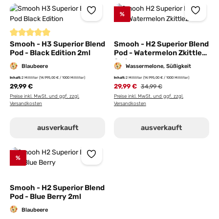
%
Durchschnittliche Bewertung von 5 von 5 Sternen
Smooh - H3 Superior Blend
Smooh - H2 Superior Blend
Pod - Black Edition 2ml
Pod - Watermelon Zkittlez
2ml
Blaubeere
Wassermelone, Süßigkeit
Inhalt:
2 Milliliter
(14.995,00 € / 1000 Milliliter)
Inhalt:
2 Milliliter
(14.995,00 € / 1000 Milliliter)
29,99 €
29,99 €
Regulärer Preis:
34,99 €
Preise inkl. MwSt. und ggf. zzgl.
Preise inkl. MwSt. und ggf. zzgl.
Versandkosten
Versandkosten
ausverkauft
ausverkauft
%
Smooh - H2 Superior Blend
Pod - Blue Berry 2ml
Blaubeere